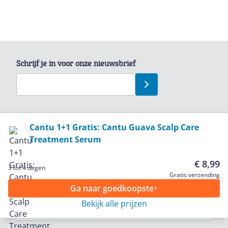
Schrijf je in voor onze nieuwsbrief
Bekijk product
Cantu 1+1 Gratis: Cantu Guava Scalp Care
Treatment Serum
Service
€ 8,99
3 tot 4 dagen
Algemeen
Gratis verzending
Ga naar goedkoopste
Bekijk alle prijzen
Zakelijk