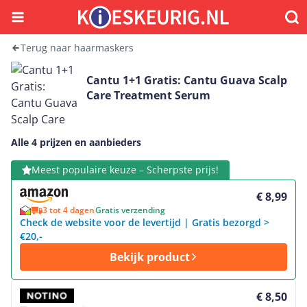
Menu
Waar
Terug naar haarmaskers
Cantu 1+1 Gratis: Cantu Guava Scalp
Care Treatment Serum
Alle 4 prijzen en aanbieders
Bekijk product
Meest populaire keuze – Scherpste prijs!
€ 8,99
3 tot 4 dagen
Gratis verzending
Check de website voor de levertijd | Gratis bezorgd >
€20,-
Bekijk product
Bekijk product
€ 8,50