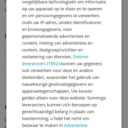
Cijfer
vergelijkbare technologieën om informatie
op uw apparaat op te slaan en te openen
Welk cijfer geef jij dit product?
en om persoonsgegevens te verwerken,
1
2
3
4
5
6
7
8
9
10
zoals uw IP-adres, unieke identificatoren
en browsegegevens, voor
Vraag 1 van 4
Specificaties
gepersonaliseerde advertenties en
content, meting van advertenties en
content, doelgroepinzichten en
verbetering van diensten.
Externe
Belangrijkste kenmerken
leveranciers (1892)
kunnen uw gegevens
ook verwerken voor deze en andere
EAN
doeleinden, waaronder het gebruik van
nauwkeurige geolocatiegegevens en
0817513018831
apparaateigenschappen. Uw keuzes
gelden alleen voor deze website. Sommige
leveranciers kunnen zich beroepen op
Productomschrijving
gerechtvaardigd belang in plaats van
toestemming; u hebt het recht om
De borstel is ontwikkeld voor krullend en golvend haar.
bezwaar te maken in
Advertentie-
Hij is gemaakt met natuurlijke varkensharen, die de