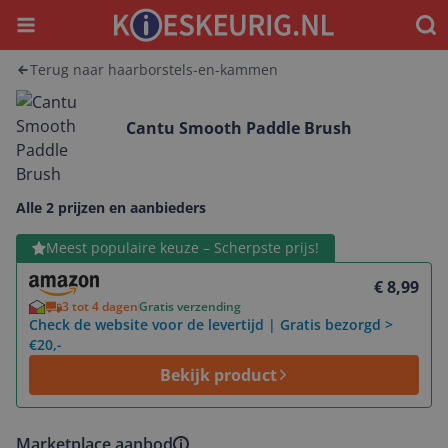
Menu
Waar
Terug naar haarborstels-en-kammen
Cantu Smooth Paddle Brush
Alle 2 prijzen en aanbieders
Bekijk product
Meest populaire keuze – Scherpste prijs!
€ 8,99
3 tot 4 dagen
Gratis verzending
Check de website voor de levertijd | Gratis bezorgd >
€20,-
Bekijk product
Marketplace aanbod