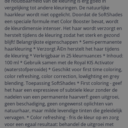
de houdbaarheid van de kleuring is erg goed in
vergelijking tot andere kleuringen. De natuurlijke
haarkleur wordt niet opgelicht. Doordat de SoftShades
een speciale formule met Color Booster bevat, wordt
de kleurdimensie intenser. Het haar wordt verzorgt en
herstelt tijdens de kleuring zodat het sterk en gezond
blijft! Belangrijkste eigenschappen * Semi-permanente
haarkleuring * Verzorgt Ã©n herstelt het haar tijdens
de kleuring * Verkrijgbaar in 25 kleurnuances * Inhoud:
100 ml * Gebruik samen met de Royal KIS Activator
(waterstofperoxide) * Geschikt voor first time coloring,
color refreshing, color correction, lowlighting en grey
blending. Toepassing SoftShades * First coloring - geef
het haar een expressieve of subtiele kleur zonder de
nadelen van een permanente haarverf: geen uitgroei,
geen beschadiging, geen ongewenst oplichten van
natuurhaar, maar milde levendige tinten die geleidelijk
vervagen. * Color refreshing - fris de kleur op en zorg
voor een egaal resultaat: behandel de uitgroei met