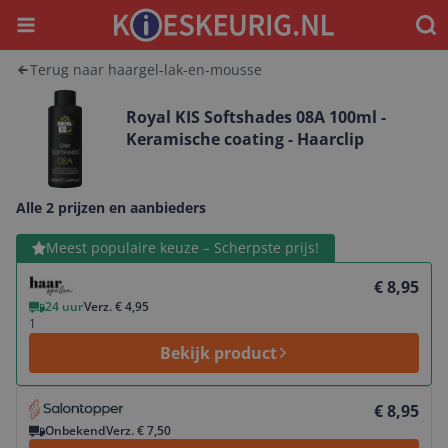
Menu
Waar
Terug naar haargel-lak-en-mousse
Royal KIS Softshades 08A 100ml -
Keramische coating - Haarclip
Alle 2 prijzen en aanbieders
Bekijk product
Meest populaire keuze – Scherpste prijs!
€ 8,95
24 uur
Verz. € 4,95
1
Bekijk product
Bekijk product
€ 8,95
Onbekend
Verz. € 7,50