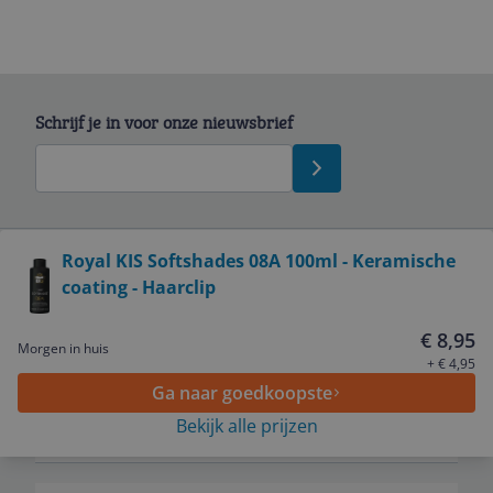
Schrijf je in voor onze nieuwsbrief
Bekijk product
Royal KIS Softshades 08A 100ml - Keramische
coating - Haarclip
Service
€ 8,95
Morgen in huis
Algemeen
+ € 4,95
Ga naar goedkoopste
Bekijk alle prijzen
Zakelijk