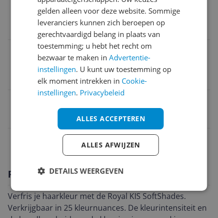
E-mailadres verantwoordelijke marktdeelnemer in
gelden alleen voor deze website. Sommige
de EU
leveranciers kunnen zich beroepen op
kis
gerechtvaardigd belang in plaats van
toestemming; u hebt het recht om
Telefoonnummer verantwoordelijke
bezwaar te maken in
Advertentie-
marktdeelnemer in de EU
instellingen
. U kunt uw toestemming op
kis
elk moment intrekken in
Cookie-
instellingen
.
Privacybeleid
EAN
8717496446794
ALLES ACCEPTEREN
Productinformatie
ALLES AFWIJZEN
DETAILS WEERGEVEN
Productomschrijving
Verfris je haarkleur met de Royal KIS SoftShades.
Verkrijgbaar in 25 kleurnuances. De kleurintensiteit en