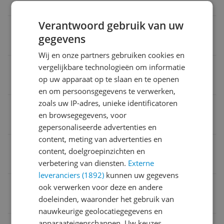
Overige kenmerken
Verantwoord gebruik van uw
Aantal artikelen in verpakking
gegevens
1 stuk
Wij en onze partners gebruiken cookies en
Adres verantwoordelijke marktdeelnemer in de EU
vergelijkbare technologieën om informatie
op uw apparaat op te slaan en te openen
kis
en om persoonsgegevens te verwerken,
zoals uw IP-adres, unieke identificatoren
Type haaraccessoire
en browsegegevens, voor
Haarclip
gepersonaliseerde advertenties en
content, meting van advertenties en
Kleur steen
content, doelgroepinzichten en
8A
verbetering van diensten.
Externe
leveranciers (1892)
kunnen uw gegevens
Naam verantwoordelijke marktdeelnemer in de EU
ook verwerken voor deze en andere
doeleinden, waaronder het gebruik van
kis
nauwkeurige geolocatiegegevens en
apparaateigenschappen. Uw keuzes