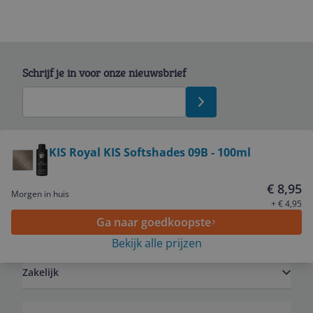
Schrijf je in voor onze nieuwsbrief
Bekijk product
KIS Royal KIS Softshades 09B - 100ml
Service
€ 8,95
Morgen in huis
+ € 4,95
Ga naar goedkoopste
Algemeen
Bekijk alle prijzen
Zakelijk