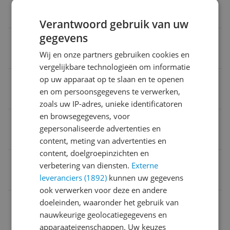
kis
Verantwoord gebruik van uw
gegevens
Naam verantwoordelijke marktdeelnemer in de EU
Wij en onze partners gebruiken cookies en
kis
vergelijkbare technologieën om informatie
op uw apparaat op te slaan en te openen
Inhoud
en om persoonsgegevens te verwerken,
10 cl
zoals uw IP-adres, unieke identificatoren
en browsegegevens, voor
Verpakkingsgewicht
gepersonaliseerde advertenties en
15 g
content, meting van advertenties en
content, doelgroepinzichten en
Verpakking hoogte
verbetering van diensten.
Externe
leveranciers (1892)
kunnen uw gegevens
7 cm
ook verwerken voor deze en andere
Adres verantwoordelijke marktdeelnemer in de EU
doeleinden, waaronder het gebruik van
nauwkeurige geolocatiegegevens en
kis
apparaateigenschappen. Uw keuzes