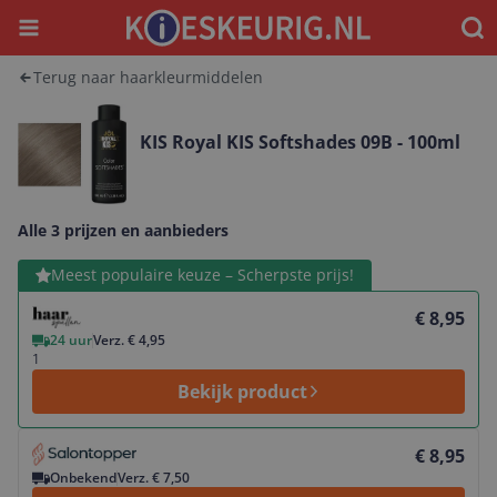
Menu
Waar
Terug naar haarkleurmiddelen
KIS Royal KIS Softshades 09B - 100ml
Alle 3 prijzen en aanbieders
Bekijk product
Meest populaire keuze – Scherpste prijs!
€ 8,95
24 uur
Verz. € 4,95
1
Bekijk product
Bekijk product
€ 8,95
Onbekend
Verz. € 7,50