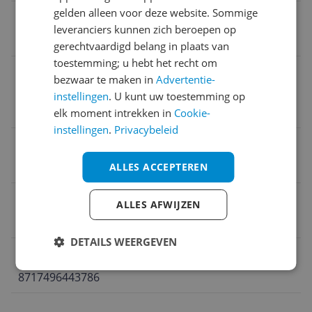
gelden alleen voor deze website. Sommige
Kleur
leveranciers kunnen zich beroepen op
09B - Zeer licht beige blond
gerechtvaardigd belang in plaats van
toestemming; u hebt het recht om
Telefoonnummer verantwoordelijke
bezwaar te maken in
Advertentie-
marktdeelnemer in de EU
instellingen
. U kunt uw toestemming op
kis
elk moment intrekken in
Cookie-
instellingen
.
Privacybeleid
Type haarverfbenodigdheden
Haarclip
ALLES ACCEPTEREN
Verpakking breedte
ALLES AFWIJZEN
3 cm
DETAILS WEERGEVEN
EAN
8717496443786