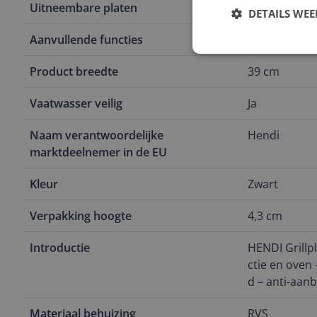
Uitneembare platen
Nee
DETAILS WE
Aanvullende functies
N
Product breedte
39 cm
Vaatwasser veilig
Ja
Naam verantwoordelijke
Hendi
marktdeelnemer in de EU
Kleur
Zwart
Verpakking hoogte
4,3 cm
Introductie
HENDI Grillp
ctie en oven
d – anti-aan
Materiaal behuizing
RVS