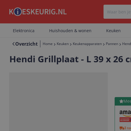
Elektronica
Huishouden & wonen
Keuken
Overzicht
Home
Keuken
Keukenapparaten
Pannen
Hendi
Hendi Grillplaat - L 39 x 26 
Bekijk 
Mee
Vorige
Volgende
3 t