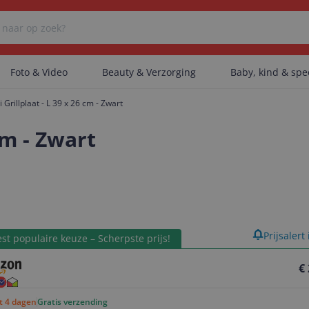
Foto & Video
Beauty & Verzorging
Baby, kind & sp
 Grillplaat - L 39 x 26 cm - Zwart
Er zijn geen categorieën gevonden.
cm - Zwart
Er zijn geen producten gevonden.
product
Prijsalert
Er zijn geen artikelen gevonden.
st populaire keuze – Scherpste prijs!
€
ot 4 dagen
Gratis verzending