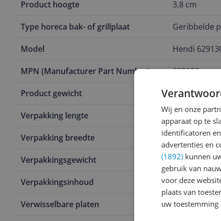
Product hoogte
3,8 cm
Type horeca bak- of grillplaat
Geribbelde p
Model
Hendi 629130
MPN (Manufacturer Part Number)
629130
Verantwoor
Product gewicht
50 kg
Wij en onze part
Verpakking lengte
39,3 cm
apparaat op te s
identificatoren e
Verpakking breedte
26 cm
advertenties en c
(1892)
kunnen uw 
Verpakkingsgewicht
1,32 kg
gebruik van nauw
voor deze websit
Verpakkingsinhoud
Grillplaat v
plaats van toest
Verwisselbare platen
uw toestemming 
Nee