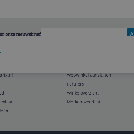
voor onze nieuwsbrief
A
t
Zakelijk
urig.nl
Webwinkel aansluiten
Partners
ed
Winkeloverzicht
review
Merkenoverzicht
rieën