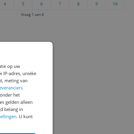
4
5
6
7
8
9
10
Vraag 1 van 4
atie op uw
 IP-adres, unieke
t, meting van
everanciers
onder het
s gelden alleen
d belang in
tellingen
. U kunt