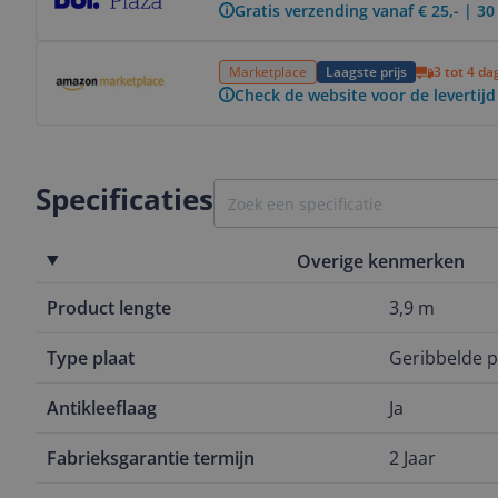
Gratis verzending vanaf € 25,- | 3
Bekijk product
Marketplace
Laagste prijs
3 tot 4 d
Check de website voor de levertijd
Specificaties
Overige kenmerken
Product lengte
3,9 m
Type plaat
Geribbelde p
Antikleeflaag
Ja
Fabrieksgarantie termijn
2 Jaar