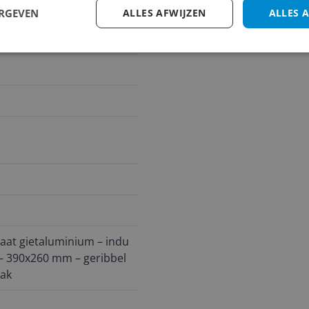
ERGEVEN
ALLES AFWIJZEN
ALLES 
laat gietaluminium – indu
 – 390x260 mm – geribbel
bak