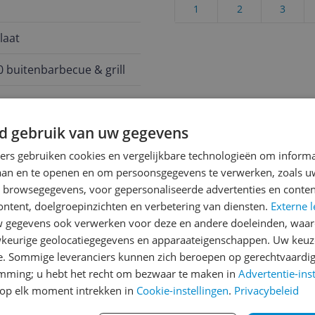
1
2
3
laat
 buitenbarbecue & grill
d gebruik van uw gegevens
ners gebruiken cookies en vergelijkbare technologieën om inform
laan en te openen en om persoonsgegevens te verwerken, zoals uw
n browsegegevens, voor gepersonaliseerde advertenties en conten
ontent, doelgroepinzichten en verbetering van diensten.
Externe l
gegevens ook verwerken voor deze en andere doeleinden, waar
keurige geolocatiegegevens en apparaateigenschappen. Uw keuze
e. Sommige leveranciers kunnen zich beroepen op gerechtvaardig
oor inductiekookplaten
emming; u hebt het recht om bezwaar te maken in
Advertentie-ins
op elk moment intrekken in
Cookie-instellingen
.
Privacybeleid