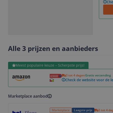
Che
Slide
Slide
Slide
Slide
1
2
3
4
Alle 3 prijzen en aanbieders
Bekijk product
Meest populaire keuze – Scherpste prijs!
3 tot 4 dagen
Gratis verzending
Check de website voor de le
Marketplace aanbod
Bekijk product
Marketplace
Laagste prijs
3 tot 4 d