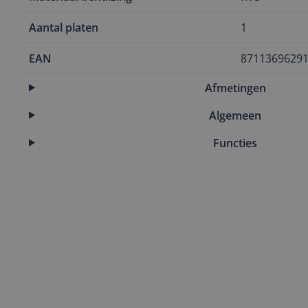
Aantal platen
1
EAN
8711369629
Afmetingen
Algemeen
Functies