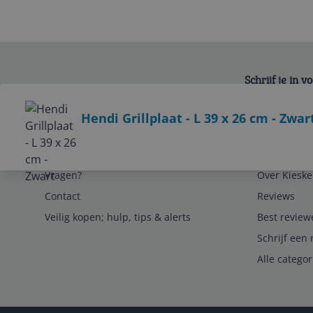
Schrijf je in 
Bekijk product
Hendi Grillplaat - L 39 x 26 cm - Zwar
Service
Algemeen
Vragen?
Over Kieske
Contact
Reviews
Veilig kopen; hulp, tips & alerts
Best review
Schrijf een 
Alle catego