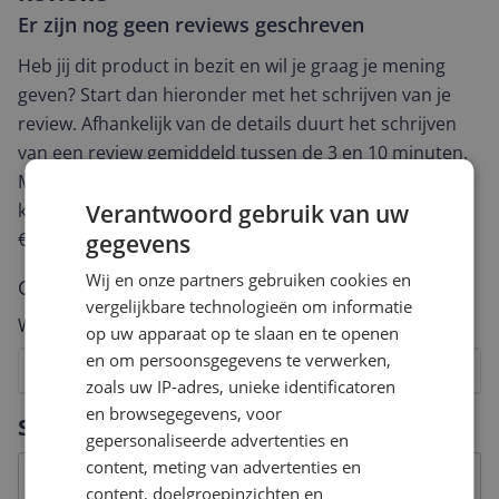
Er zijn nog geen reviews geschreven
Heb jij dit product in bezit en wil je graag je mening
geven? Start dan hieronder met het schrijven van je
review. Afhankelijk van de details duurt het schrijven
van een review gemiddeld tussen de 3 en 10 minuten.
Met jouw mening help je andere bezoekers een betere
keuze te maken én maak je iedere maand kans op
Verantwoord gebruik van uw
€250,-!
Klik hier voor de actievoorwaarden.
gegevens
Wij en onze partners gebruiken cookies en
Cijfer
vergelijkbare technologieën om informatie
Welk cijfer geef jij dit product?
op uw apparaat op te slaan en te openen
en om persoonsgegevens te verwerken,
1
2
3
4
5
6
7
8
9
10
zoals uw IP-adres, unieke identificatoren
en browsegegevens, voor
Vraag 1 van 4
Specificaties
gepersonaliseerde advertenties en
content, meting van advertenties en
content, doelgroepinzichten en