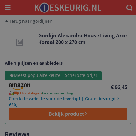
Menu
Waar
Terug naar gordijnen
Gordijn Alexandra House Living Arce
Koraal 200 x 270 cm
Alle 1 prijzen en aanbieders
Bekijk product
Meest populaire keuze – Scherpste prijs!
€ 96,45
3 tot 4 dagen
Gratis verzending
Check de website voor de levertijd | Gratis bezorgd >
€20,-
Bekijk product
Reviews