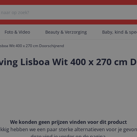
Foto & Video
Beauty & Verzorging
Baby, kind & sp
isboa Wit 400 x 270 cm Doorschijnend
Er zijn geen categorieën gevonden.
ving Lisboa Wit 400 x 270 cm 
Er zijn geen producten gevonden.
Er zijn geen artikelen gevonden.
We konden geen prijzen vinden voor dit product
kkig hebben we een paar sterke alternatieven voor je gevo
deze vind je verder op de pagina.