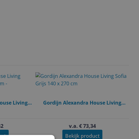
ouse Living
Gordijn Alexandra House Living
 270 cm -
Sofia Grijs 140 x 270 cm
end
42
v.a. € 73,34
uct
Bekijk product