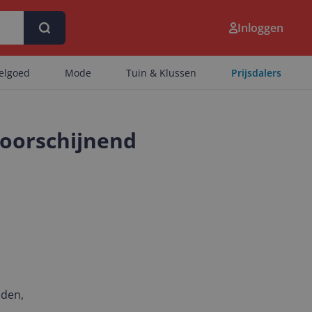
Inloggen
eelgoed
Mode
Tuin & Klussen
Prijsdalers
Doorschijnend
nden,