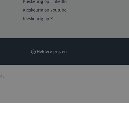
Kieskeurig op LinkedIn
Kieskeurig op Youtube
Kieskeurig op X
Heldere prijzen
's