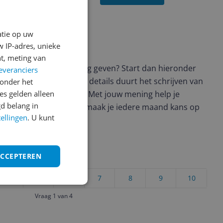
atie op uw
 IP-adres, unieke
ws geschreven
t, meting van
t en wil je graag je mening geven? Start dan hieronder
everanciers
view. Afhankelijk van de details duurt het schrijven van
onder het
s gelden alleen
en de 3 en 10 minuten. Met jouw mening help je
d belang in
ere keuze te maken én maak je iedere maand kans op
tellingen
. U kunt
ctievoorwaarden.
ACCEPTEREN
uct?
4
5
6
7
8
9
10
Vraag 1 van 4