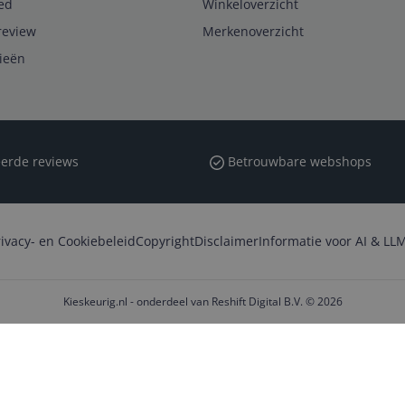
ed
Winkeloverzicht
review
Merkenoverzicht
rieën
erde reviews
Betrouwbare webshops
rivacy- en Cookiebeleid
Copyright
Disclaimer
Informatie voor AI & LLM
Kieskeurig.nl - onderdeel van Reshift Digital B.V. © 2026