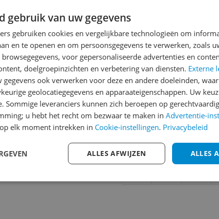
d gebruik van uw gegevens
Reviews
ners gebruiken cookies en vergelijkbare technologieën om inform
laan en te openen en om persoonsgegevens te verwerken, zoals uw
Er zijn nog geen revie
n browsegegevens, voor gepersonaliseerde advertenties en conten
Heb jij dit product in bezi
ontent, doelgroepinzichten en verbetering van diensten.
Externe l
met het schrijven van je re
gegevens ook verwerken voor deze en andere doeleinden, waar
000
keurige geolocatiegegevens en apparaateigenschappen. Uw keuze
een review gemiddeld tuss
e. Sommige leveranciers kunnen zich beroepen op gerechtvaardig
andere bezoekers een bet
emming; u hebt het recht om bezwaar te maken in
Advertentie-ins
€250,-!
Klik hier voor de a
 1 cm Doorschijnend
op elk moment intrekken in
Cookie-instellingen
.
Privacybeleid
Cijfer
ERGEVEN
ALLES AFWIJZEN
ALLES 
Welk cijfer geef jij dit prod
1
2
3