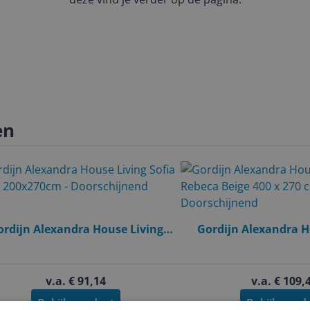
en
ordijn Alexandra House Living
Gordijn Alexandra H
Sofia Beige 200x270cm -
Rebeca Beige 400 x
Doorschijnend
Doorschijn
v.a. € 91,14
v.a. € 109,
Bekijk product
Bekijk prod