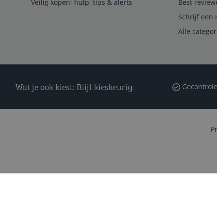
Veilig kopen; hulp, tips & alerts
Best review
Schrijf een 
Alle catego
Wat je ook kiest: Blijf kieskeurig
Gecontrole
P