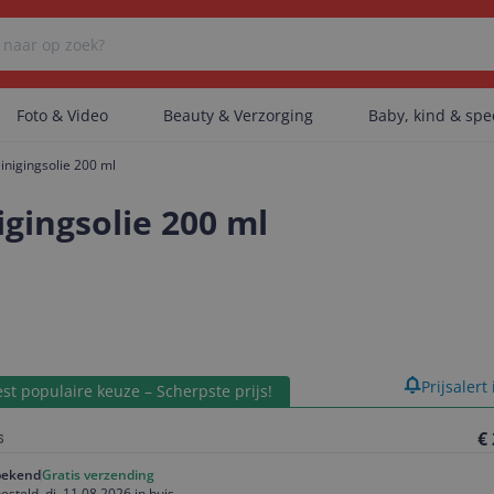
Foto & Video
Beauty & Verzorging
Baby, kind & sp
nigingsolie 200 ml
Er zijn geen categorieën gevonden.
gingsolie 200 ml
Er zijn geen producten gevonden.
Er zijn geen artikelen gevonden.
product
Prijsalert
st populaire keuze – Scherpste prijs!
€
ekend
Gratis verzending
esteld, di, 11.08.2026 in huis.