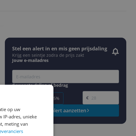
Stel een alert in en mis geen prijsdaling
Krijg een seintje zodra de prijs zakt
Jouw e-mailadres
Gewenste daling of bedrag
Gewenste prijs
€
-5%
-10%
-15%
atie op uw
Prijsalert aanzetten
 IP-adres, unieke
t, meting van
everanciers