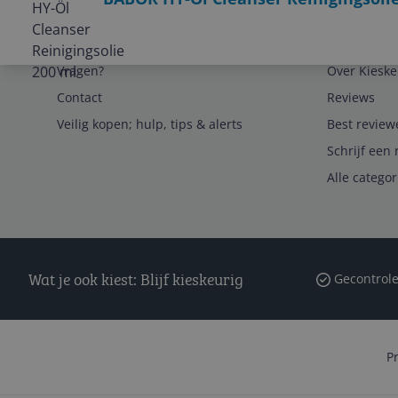
Service
Algemeen
Vragen?
Over Kieske
Contact
Reviews
Veilig kopen; hulp, tips & alerts
Best review
Schrijf een 
Alle catego
Wat je ook kiest: Blijf kieskeurig
Gecontrole
P