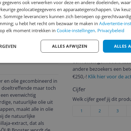
gegevens ook verwerken voor deze en andere doeleinden, waar
keurige geolocatiegegevens en apparaateigenschappen. Uw keuze
e. Sommige leveranciers kunnen zich beroepen op gerechtvaardig
emming; u hebt het recht om bezwaar te maken in
Advertentie-ins
Reviews
op elk moment intrekken in
Cookie-instellingen
.
Privacybeleid
Er zijn nog geen revie
Heb jij dit product in bezi
ERGEVEN
ALLES AFWIJZEN
ALLES 
met het schrijven van je re
057
een review gemiddeld tuss
andere bezoekers een bet
€250,-!
Klik hier voor de a
er en olie gecombineerd in
e doeltreffende maar toch
Cijfer
n een evenwichtig
Welk cijfer geef jij dit prod
ge, natuurlijke olie uit
ppen, maakt alle in olie
1
2
3
j de natuurlijke
llaja-extract, dat als
Y-ÖL® Booster wordt de