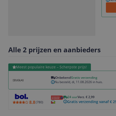
Slide
Slide
1
2
Alle 2 prijzen en aanbieders
Bekijk product
Meest populaire keuze – Scherpste prijs!
Onbekend
Gratis verzending
Nu besteld, di, 11.08.2026 in huis.
Bekijk product
24 uur
Verz. € 2,99
Gratis verzending vanaf € 2
8.8
(
780
)