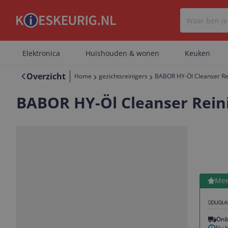
Elektronica
Huishouden & wonen
Keuken
Overzicht
Home
gezichtsreinigers
BABOR HY-Öl Cleanser Rei
BABOR HY-Öl Cleanser Reini
Bekijk 
Mee
Vorige
Volgende
Onb
Nu b