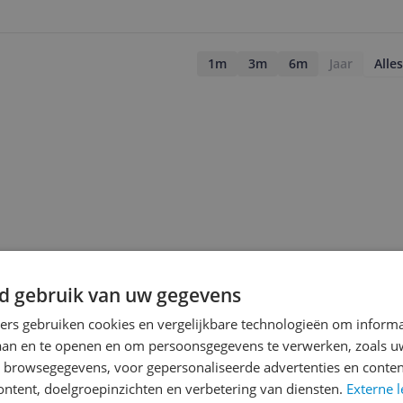
1m
3m
6m
Jaar
Alles
d gebruik van uw gegevens
ners gebruiken cookies en vergelijkbare technologieën om inform
laan en te openen en om persoonsgegevens te verwerken, zoals uw
n browsegegevens, voor gepersonaliseerde advertenties en conten
jsupdate
ontent, doelgroepinzichten en verbetering van diensten.
Externe l