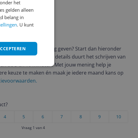
onder het
s gelden alleen
d belang in
tellingen
. U kunt
ws geschreven
t en wil je graag je mening geven? Start dan hieronder
ACCEPTEREN
view. Afhankelijk van de details duurt het schrijven van
en de 3 en 10 minuten. Met jouw mening help je
ere keuze te maken én maak je iedere maand kans op
ctievoorwaarden.
uct?
4
5
6
7
8
9
10
Vraag 1 van 4