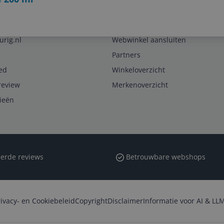
Zakelijk
urig.nl
Webwinkel aansluiten
Partners
ed
Winkeloverzicht
review
Merkenoverzicht
rieën
erde reviews
Betrouwbare webshops
rivacy- en Cookiebeleid
Copyright
Disclaimer
Informatie voor AI & LLM