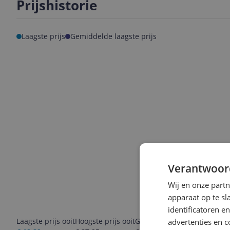
Prijshistorie
Laagste prijs
Gemiddelde laagste prijs
Verantwoor
Wij en onze part
apparaat op te s
identificatoren e
Laagste prijs ooit
Hoogste prijs ooit
Goedkoopste nu
Laatste pri
advertenties en c