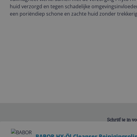
huid verzorgd en tegen schadelijke omgevingsinvloede
een poriëndiep schone en zachte huid zonder trekkerig 
Schrijf je in 
Bekijk product
BABOR HY-Öl Cleanser Reinigingsoli