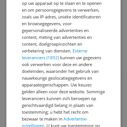
op uw apparaat op te slaan en te openen
en om persoonsgegevens te verwerken,
zoals uw IP-adres, unieke identificatoren
en browsegegevens, voor
gepersonaliseerde advertenties en
content, meting van advertenties en
Clarins Age-Defying & Firming Essentials
content, doelgroepinzichten en
Set 375 ml
verbetering van diensten.
Externe
leveranciers (1892)
kunnen uw gegevens
v.a. € 45,50
ook verwerken voor deze en andere
3 prijzen
Ga naar goedkoopste
doeleinden, waaronder het gebruik van
nauwkeurige geolocatiegegevens en
Bekijk product
apparaateigenschappen. Uw keuzes
Vergelijken
gelden alleen voor deze website. Sommige
leveranciers kunnen zich beroepen op
gerechtvaardigd belang in plaats van
toestemming; u hebt het recht om
bezwaar te maken in
Advertentie-
instellingen
. U kunt uw toestemming op