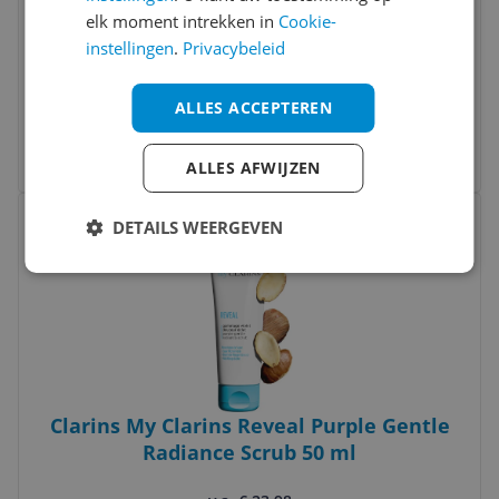
elk moment intrekken in
Cookie-
Clarins Purifying Gentle Foaming
instellingen
.
Privacybeleid
Cleanser 125ml Set 3 Pieces
ALLES ACCEPTEREN
€ 53,75
Bekijk meer informatie
ALLES AFWIJZEN
Bekijk product
Vergelijken
DETAILS WEERGEVEN
Clarins My Clarins Reveal Purple Gentle
Radiance Scrub 50 ml