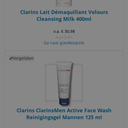
Clarins Lait Démaquillant Velours
Cleansing Milk 400ml
v.a. € 30,98
4 prijzen
Ga naar goedkoopste
Bekijk product
Vergelijken
Clarins ClarinsMen Active Face Wash
Reinigingsgel Mannen 125 ml