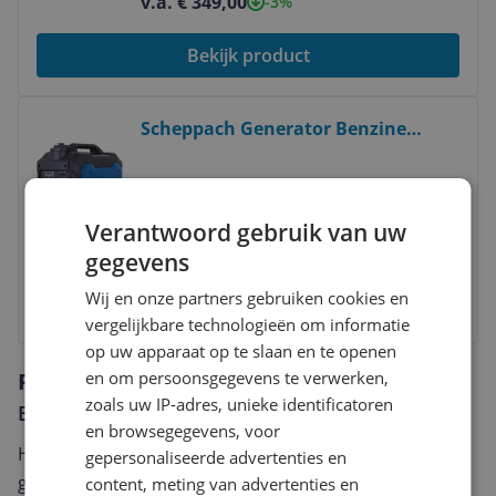
v.a. € 349,00
-3%
Bekijk product
Bekijk product
Scheppach Generator Benzine
SG3500i - 3500W - Inverter
Generator - 4,8pk - Aggregaat met
2000 watt en meer
|
37 cm
|
24,2
2x 230V, 1x 12V & 2xUSB-poorten -
kg
|
SG3500i
Verantwoord gebruik van uw
Benzine stroomgenerator
v.a. € 650,95
-7%
gegevens
Wij en onze partners gebruiken cookies en
Bekijk product
vergelijkbare technologieën om informatie
op uw apparaat op te slaan en te openen
en om persoonsgegevens te verwerken,
Reviews
zoals uw IP-adres, unieke identificatoren
Er zijn nog geen reviews geschreven
en browsegegevens, voor
Heb jij dit product in bezit en wil je graag je mening
gepersonaliseerde advertenties en
geven? Start dan hieronder met het schrijven van je
content, meting van advertenties en