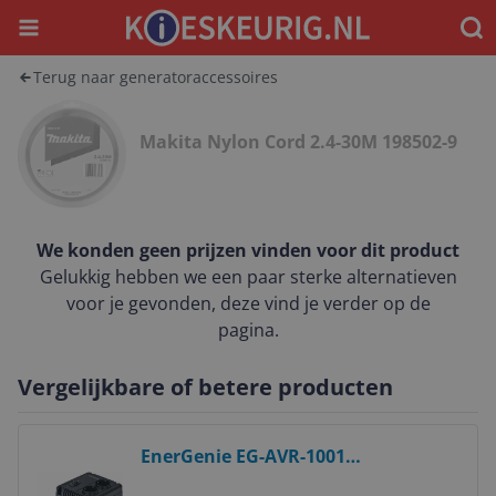
Menu
Waar
Terug naar generatoraccessoires
Makita Nylon Cord 2.4-30M 198502-9
We konden geen prijzen vinden voor dit product
Gelukkig hebben we een paar sterke alternatieven
voor je gevonden, deze vind je verder op de
pagina.
Vergelijkbare of betere producten
Bekijk product
EnerGenie EG-AVR-1001
Automatische spanningsregelaar -