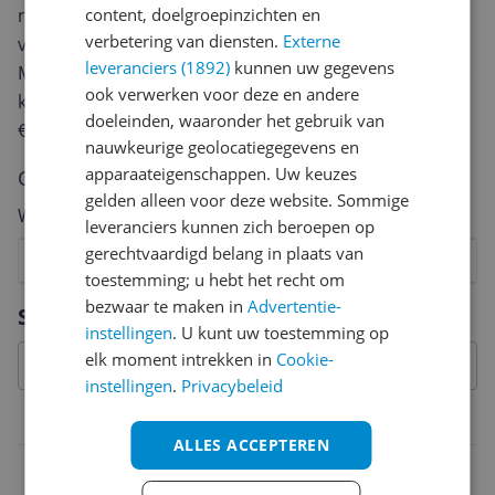
content, doelgroepinzichten en
review. Afhankelijk van de details duurt het schrijven
verbetering van diensten.
Externe
van een review gemiddeld tussen de 3 en 10 minuten.
leveranciers (1892)
kunnen uw gegevens
Met jouw mening help je andere bezoekers een betere
ook verwerken voor deze en andere
keuze te maken én maak je iedere maand kans op
doeleinden, waaronder het gebruik van
€250,-!
Klik hier voor de actievoorwaarden.
nauwkeurige geolocatiegegevens en
apparaateigenschappen. Uw keuzes
Cijfer
gelden alleen voor deze website. Sommige
Welk cijfer geef jij dit product?
leveranciers kunnen zich beroepen op
gerechtvaardigd belang in plaats van
1
2
3
4
5
6
7
8
9
10
toestemming; u hebt het recht om
Vraag 1 van 4
bezwaar te maken in
Advertentie-
Specificaties
instellingen
. U kunt uw toestemming op
elk moment intrekken in
Cookie-
instellingen
.
Privacybeleid
Belangrijkste kenmerken
ALLES ACCEPTEREN
EAN