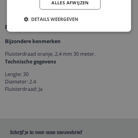
ALLES AFWIJZEN
0088381487979
DETAILS WEERGEVEN
Productomschrijving
Bijzondere kenmerken
Fluisterdraad oranje, 2,4 mm 30 meter.
Technische gegevens
Lengte: 30
Diameter: 2.4
Fluisterdraad: Ja
Schrijf je in voor onze nieuwsbrief