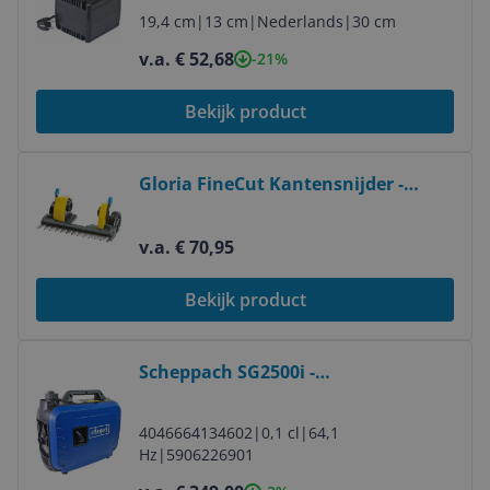
1000 VA - Zwart
19,4 cm
|
13 cm
|
Nederlands
|
30 cm
v.a. € 52,68
-21%
Bekijk product
Bekijk product
Gloria FineCut Kantensnijder -
opzetstuk - Snijbreedte 360 mm
v.a. € 70,95
Bekijk product
Bekijk product
Scheppach SG2500i -
Stroomgenerator - 2000W - 50Hz - 1
jaar garantie
4046664134602
|
0,1 cl
|
64,1
Hz
|
5906226901