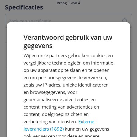
Vraag 1 van 4
Specificaties
Verantwoord gebruik van uw
Overige kenmerken
gegevens
Verpakking hoogte
Wij en onze partners gebruiken cookies en
50 cm
vergelijkbare technologieën om informatie
op uw apparaat op te slaan en te openen
CE markering
en om persoonsgegevens te verwerken,
Ja
zoals uw IP-adres, unieke identificatoren
en browsegegevens, voor
Frequentie
gepersonaliseerde advertenties en
content, meting van advertenties en
50 Hz
content, doelgroepinzichten en
verbetering van diensten.
Externe
Product breedte
leveranciers (1892)
kunnen uw gegevens
56 cm
ook verwerken voor deze en andere