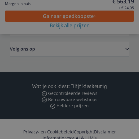
€ 563,19
Morgen in huis
Algemeen
+ € 24,95
Ga naar goedkoopste
Bekijk alle prijzen
Zakelijk
Volg ons op
Wat je ook kiest: Blijf kieskeurig
Gecontroleerde reviews
Betrouwbare webshops
Heldere prijzen
Privacy- en Cookiebeleid
Copyright
Disclaimer
Informatie voor AI & LLM's