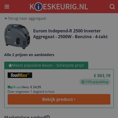
Menu
Waar
Terug naar aggregaat
Eurom Independ-R 2500 Inverter
Aggregaat - 2500W - Benzine - 4-takt
Alle 2 prijzen en aanbieders
Bekijk product
Meest populaire keuze – Scherpste prijs!
€ 563,19
-15% prijsdaling
24 uur
Verz. € 24,95
Over ongeveer 1 dag(en) in huis
Bekijk product
Marketplace aanbod