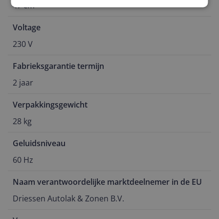
47 cm
Voltage
230 V
Fabrieksgarantie termijn
2 jaar
Verpakkingsgewicht
28 kg
Geluidsniveau
60 Hz
Naam verantwoordelijke marktdeelnemer in de EU
Driessen Autolak & Zonen B.V.