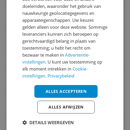
doeleinden, waaronder het gebruik van
Product lengte
nauwkeurige geolocatiegegevens en
56 cm
apparaateigenschappen. Uw keuzes
gelden alleen voor deze website. Sommige
Taal handleiding
leveranciers kunnen zich beroepen op
gerechtvaardigd belang in plaats van
Nederlands
toestemming; u hebt het recht om
Inhoud
bezwaar te maken in
Advertentie-
instellingen
. U kunt uw toestemming op
0,16 cl
elk moment intrekken in
Cookie-
instellingen
.
Privacybeleid
Brandstof consumptie
1,36 l/h
ALLES ACCEPTEREN
Reparatie type
ALLES AFWIJZEN
Carry-in
DETAILS WEERGEVEN
Product hoogte