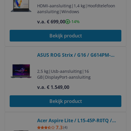
HDMI-aansluiting
|
1,4 kg
|
Hoofdtelefoon
aansluiting
|
Windows
v.a. € 699,00
-14%
Bekijk product
Bekijk product
ASUS ROG Strix / G16 / G614PM-
RV224W
2,5 kg
|
Usb-aansluiting
|
16
GB
|
DisplayPort-aansluiting
v.a. € 1.549,00
Bekijk product
Bekijk product
Acer Aspire Lite / L15-45P-R0TQ /
NX.DLMEH.001
7.3
(
4
)