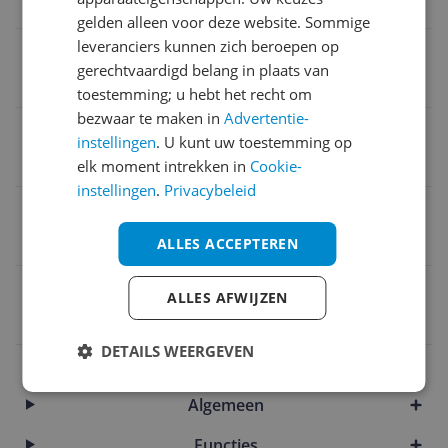
Specificaties
gelden alleen voor deze website. Sommige
leveranciers kunnen zich beroepen op
Opslag
gerechtvaardigd belang in plaats van
512 GB
toestemming; u hebt het recht om
bezwaar te maken in
Advertentie-
RAM
instellingen
. U kunt uw toestemming op
16 GB
elk moment intrekken in
Cookie-
instellingen
.
Privacybeleid
Processor
Intel Core i7
ALLES ACCEPTEREN
EAN
ALLES AFWIJZEN
0197529415511
DETAILS WEERGEVEN
Aansluitingen
Algemeen
Functies