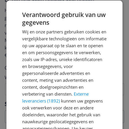
Heb jij dit product in bezit en wil je graag je mening
Verantwoord gebruik van uw
geven? Start dan hieronder met het schrijven van je
gegevens
review. Afhankelijk van de details duurt het schrijven
Wij en onze partners gebruiken cookies en
van een review gemiddeld tussen de 3 en 10 minuten.
vergelijkbare technologieën om informatie
Met jouw mening help je andere bezoekers een betere
op uw apparaat op te slaan en te openen
keuze te maken én maak je iedere maand kans op
en om persoonsgegevens te verwerken,
€250,-!
Klik hier voor de actievoorwaarden.
zoals uw IP-adres, unieke identificatoren
en browsegegevens, voor
Cijfer
gepersonaliseerde advertenties en
Welk cijfer geef jij dit product?
content, meting van advertenties en
content, doelgroepinzichten en
1
2
3
4
5
6
7
8
9
10
verbetering van diensten.
Externe
Vraag 1 van 4
leveranciers (1892)
kunnen uw gegevens
Specificaties
ook verwerken voor deze en andere
doeleinden, waaronder het gebruik van
nauwkeurige geolocatiegegevens en
apparaateigenschappen. Uw keuzes