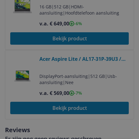
16 GB
|
512 GB
|
HDMI-
aansluiting
|
Hoofdtelefoon aansluiting
v.a. € 649,00
-6%
Bekijk product
Bekijk product
Acer Aspire Lite / AL17-31P-39U3 /
NX.D4JEH.003
DisplayPort-aansluiting
|
512 GB
|
Usb-
aansluiting
|
Nee
v.a. € 569,00
-7%
Bekijk product
Reviews
Er zijn nog geen reviews geschreven