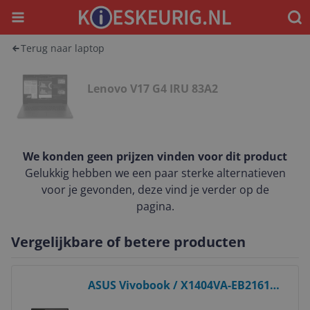
Menu
Waar
Terug naar laptop
Lenovo V17 G4 IRU 83A2
We konden geen prijzen vinden voor dit product
Gelukkig hebben we een paar sterke alternatieven
voor je gevonden, deze vind je verder op de
pagina.
Vergelijkbare of betere producten
Bekijk product
ASUS Vivobook / X1404VA-EB2161W
/ 90NB13U1-M018M0