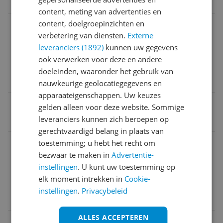
52 cm
content, meting van advertenties en
content, doelgroepinzichten en
Waarschuwingssignaal
verbetering van diensten.
Externe
Ja
leveranciers (1892)
kunnen uw gegevens
ook verwerken voor deze en andere
Reparatie type
doeleinden, waaronder het gebruik van
Pick-up en return
nauwkeurige geolocatiegegevens en
apparaateigenschappen. Uw keuzes
Fabrieksgarantie termijn
gelden alleen voor deze website. Sommige
leveranciers kunnen zich beroepen op
1 jaar
gerechtvaardigd belang in plaats van
Switch on timer
toestemming; u hebt het recht om
bezwaar te maken in
Advertentie-
Nee
instellingen
. U kunt uw toestemming op
elk moment intrekken in
Cookie-
Uitzonderingen fabrieksgarantie
instellingen
.
Privacybeleid
Geen
ALLES ACCEPTEREN
BPA-vrij