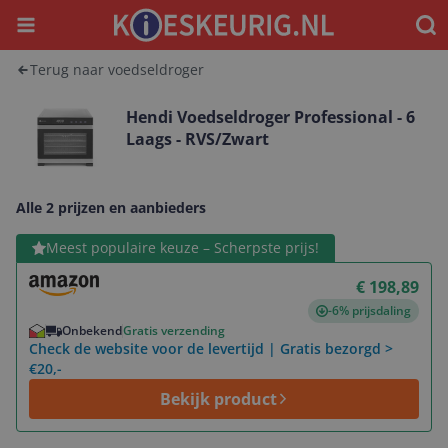
Menu
Waar
Terug naar voedseldroger
Hendi Voedseldroger Professional - 6
Laags - RVS/Zwart
Alle 2 prijzen en aanbieders
Bekijk product
Meest populaire keuze – Scherpste prijs!
€ 198,89
-6% prijsdaling
Onbekend
Gratis verzending
Check de website voor de levertijd | Gratis bezorgd >
€20,-
Bekijk product