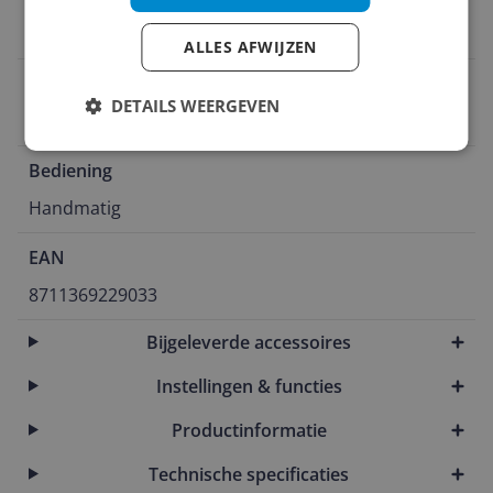
Ja
ALLES AFWIJZEN
Temperatuur instellingen
DETAILS WEERGEVEN
Ja
Bediening
Handmatig
EAN
8711369229033
Bijgeleverde accessoires
Instellingen & functies
Productinformatie
Technische specificaties