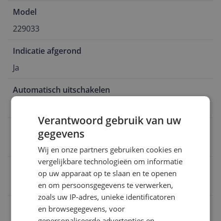
Model
229033
Indicatie afgerond
Ja
Automatisch uitschakelen
Ja
Verantwoord gebruik van uw
Aantal lades
gegevens
6
Wij en onze partners gebruiken cookies en
vergelijkbare technologieën om informatie
Verpakking breedte
op uw apparaat op te slaan en te openen
41 cm
en om persoonsgegevens te verwerken,
zoals uw IP-adres, unieke identificatoren
Verpakking lengte
en browsegegevens, voor
gepersonaliseerde advertenties en