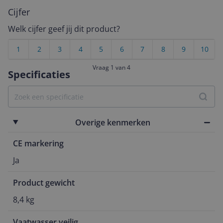
Cijfer
Welk cijfer geef jij dit product?
1
2
3
4
5
6
7
8
9
10
Vraag 1 van 4
Specificaties
Overige kenmerken
CE markering
Ja
Product gewicht
8,4 kg
Vaatwasser veilig