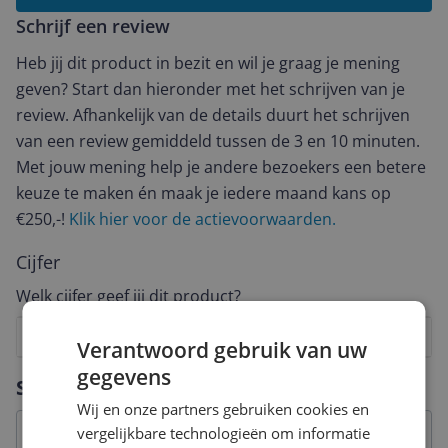
Schrijf een review
Heb jij dit product in bezit en wil je graag je mening
geven? Start dan hieronder met het schrijven van je
review. Afhankelijk van de details duurt het schrijven
van een review gemiddeld tussen de 3 en 10 minuten.
Met jouw mening help je andere bezoekers een betere
keuze te maken én maak je iedere maand kans op
€250,-!
Klik hier voor de actievoorwaarden.
Cijfer
Welk cijfer geef jij dit product?
1
2
3
4
5
6
7
8
9
10
Verantwoord gebruik van uw
gegevens
Vraag 1 van 4
Specificaties
Wij en onze partners gebruiken cookies en
vergelijkbare technologieën om informatie