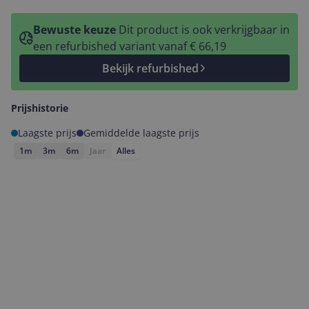
Bewuste keuze
Dit product is ook verkrijgbaar in
een refurbished variant vanaf € 66,19
Bekijk refurbished
Prijshistorie
Laagste prijs
Gemiddelde laagste prijs
1m
3m
6m
Jaar
Alles