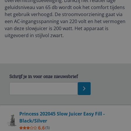
oververhittingsbeveiliging. Dankzij het relatief lage
geluidsniveau van 65 db wordt ook het comfort tijdens
het gebruik verhoogd. De stroomvoorziening gaat via
een AC-ingangsspanning van 220 volt en het vermogen
van deze slowjuicer is 200 watt. Het apparaat is
uitgevoerd in stijlvol zwart.
Schrijf je in voor onze nieuwsbrief
Bekijk product
Princess 202045 Slow Juicer Easy Fill -
Black/Silver
Service
6.6
(
5
)