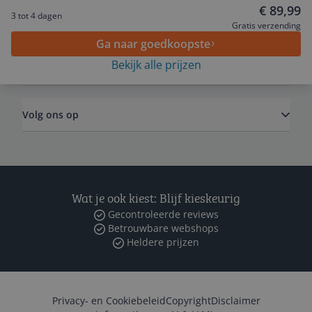
€ 89,99
3 tot 4 dagen
Algemeen
Gratis verzending
Ga naar goedkoopste
Bekijk alle prijzen
Zakelijk
Volg ons op
Wat je ook kiest: Blijf kieskeurig
Gecontroleerde reviews
Betrouwbare webshops
Heldere prijzen
Privacy- en Cookiebeleid
Copyright
Disclaimer