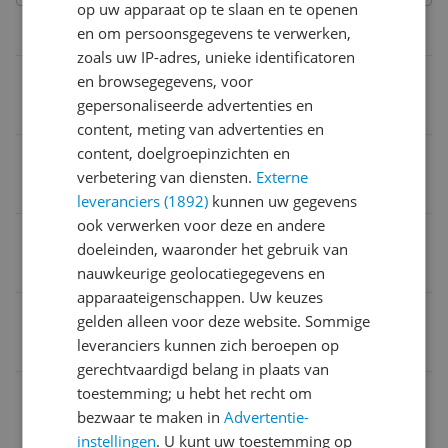
op uw apparaat op te slaan en te openen
en om persoonsgegevens te verwerken,
Overige kenmerken
zoals uw IP-adres, unieke identificatoren
Fabrieksgarantie termijn
en browsegegevens, voor
gepersonaliseerde advertenties en
2 jaar
content, meting van advertenties en
content, doelgroepinzichten en
Reparatie type
verbetering van diensten.
Externe
Carry-in
leveranciers (1892)
kunnen uw gegevens
ook verwerken voor deze en andere
Taal handleiding
doeleinden, waaronder het gebruik van
Ja
nauwkeurige geolocatiegegevens en
apparaateigenschappen. Uw keuzes
Instelbare snelheid
gelden alleen voor deze website. Sommige
leveranciers kunnen zich beroepen op
Ja
gerechtvaardigd belang in plaats van
toestemming; u hebt het recht om
BPA-vrij
bezwaar te maken in
Advertentie-
Ja
instellingen
. U kunt uw toestemming op