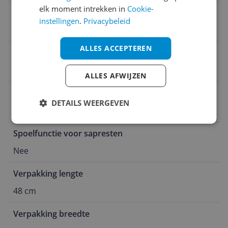
elk moment intrekken in
Cookie-
Toerental
instellingen
.
Privacybeleid
60 RPM
ALLES ACCEPTEREN
Inclusief sapkan
Ja
ALLES AFWIJZEN
Automatische instelling per ingredient
DETAILS WEERGEVEN
Nee
Spoelfunctie voor sapresten
Nee
Verpakking lengte
48 cm
Verpakking breedte