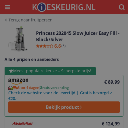
Menu
Waar
Terug naar fruitpersen
Princess 202045 Slow Juicer Easy Fill -
Black/Silver
6.6
(
5
)
Alle 4 prijzen en aanbieders
Bekijk product
Meest populaire keuze – Scherpste prijs!
€ 89,99
3 tot 4 dagen
Gratis verzending
Check de website voor de levertijd | Gratis bezorgd >
€20,-
Bekijk product
Bekijk product
€ 124,99