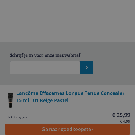
Schrijf je in voor onze nieuwsbrief
Bekijk product
Lancôme Effacernes Longue Tenue Concealer
15 ml - 01 Beige Pastel
Service
€ 25,99
1 tot 2 dagen
Algemeen
+ € 4,99
Ga naar goedkoopste