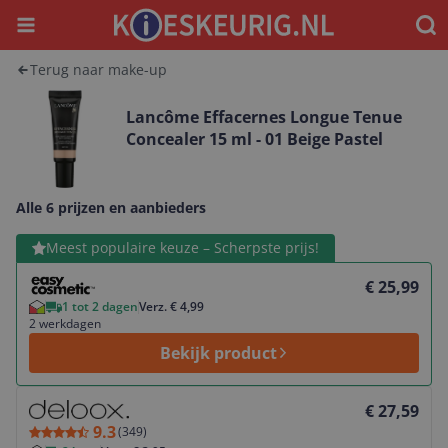
Menu
Waar
Terug naar make-up
Lancôme Effacernes Longue Tenue
Concealer 15 ml - 01 Beige Pastel
Alle 6 prijzen en aanbieders
Bekijk product
Meest populaire keuze – Scherpste prijs!
€ 25,99
1 tot 2 dagen
Verz. € 4,99
2 werkdagen
Bekijk product
Bekijk product
€ 27,59
9.3
(
349
)