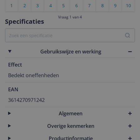
1
2
3
4
5
6
7
8
9
10
Vraag 1 van 4
Specificaties
Gebruikswijze en werking
Effect
Bedekt oneffenheden
EAN
3614270971242
Algemeen
Overige kenmerken
Productinformatie