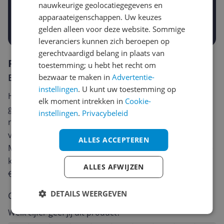
€
-5%
-10%
-15%
nauwkeurige geolocatiegegevens en
apparaateigenschappen. Uw keuzes
Prijsalert aanzetten
gelden alleen voor deze website. Sommige
leveranciers kunnen zich beroepen op
gerechtvaardigd belang in plaats van
Reviews
toestemming; u hebt het recht om
Er zijn nog geen reviews geschreven
bezwaar te maken in
Advertentie-
instellingen
. U kunt uw toestemming op
Heb jij dit product in bezit en wil je graag je mening
elk moment intrekken in
Cookie-
geven? Start dan hieronder met het schrijven van je
instellingen
.
Privacybeleid
review. Afhankelijk van de details duurt het schrijven
van een review gemiddeld tussen de 3 en 10 minuten.
ALLES ACCEPTEREN
Met jouw mening help je andere bezoekers een betere
keuze te maken én maak je iedere maand kans op
ALLES AFWIJZEN
€250,-!
Klik hier voor de actievoorwaarden.
DETAILS WEERGEVEN
Cijfer
Welk cijfer geef jij dit product?