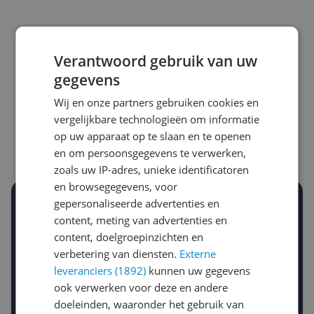
Verantwoord gebruik van uw
gegevens
Laagste prijs ooit
Hoogste prijs ooit
€ 23,58
€ 38,00
Wij en onze partners gebruiken cookies en
vergelijkbare technologieën om informatie
Goedkoopste nu
Laatste prijsupdate
op uw apparaat op te slaan en te openen
€ 25,99
08-08-2026
en om persoonsgegevens te verwerken,
zoals uw IP-adres, unieke identificatoren
en browsegegevens, voor
gepersonaliseerde advertenties en
Stel een alert in en mis geen prijsdaling
content, meting van advertenties en
Krijg een seintje zodra de prijs zakt
Jouw e-mailadres
content, doelgroepinzichten en
verbetering van diensten.
Externe
leveranciers (1892)
kunnen uw gegevens
ook verwerken voor deze en andere
Gewenste daling of bedrag
Gewenste prijs
doeleinden, waaronder het gebruik van