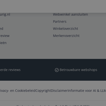
Zakelijk
urig.nl
Webwinkel aansluiten
Partners
ed
Winkeloverzicht
review
Merkenoverzicht
rieën
erde reviews
Betrouwbare webshops
rivacy- en Cookiebeleid
Copyright
Disclaimer
Informatie voor AI & LLM