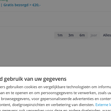
 | Gratis bezorgd > €20,-
1m
3m
6m
Jaar
Alles
d gebruik van uw gegevens
ners gebruiken cookies en vergelijkbare technologieën om inform
laan en te openen en om persoonsgegevens te verwerken, zoals uw
n browsegegevens, voor gepersonaliseerde advertenties en conten
ontent, doelgroepinzichten en verbetering van diensten.
Externe l
gegevens ook verwerken voor deze en andere doeleinden, waar