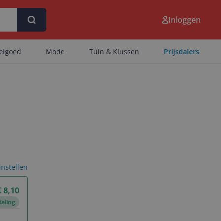
Inloggen
eelgoed
Mode
Tuin & Klussen
Prijsdalers
 instellen
€ 8,10
daling