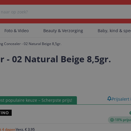
Foto & Video
Beauty & Verzorging
Baby, kind & sp
g Concealer - 02 Natural Beige 8,5gr.
Er zijn geen categorieën gevonden.
 - 02 Natural Beige 8,5gr.
Er zijn geen producten gevonden.
product
Prijsalert
st populaire keuze – Scherpste prijs!
Er zijn geen artikelen gevonden.
-18% prijs
ot 4 dagen
Verz. € 3,95