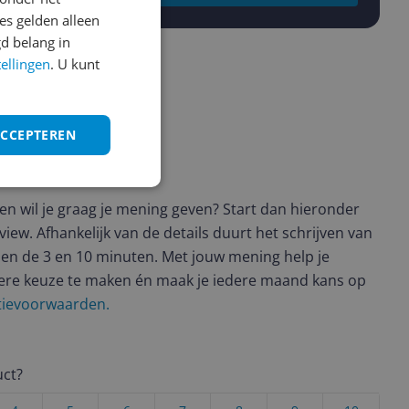
s gelden alleen
d belang in
tellingen
. U kunt
ACCEPTEREN
ws geschreven
t en wil je graag je mening geven? Start dan hieronder
view. Afhankelijk van de details duurt het schrijven van
en de 3 en 10 minuten. Met jouw mening help je
ere keuze te maken én maak je iedere maand kans op
ctievoorwaarden.
uct?