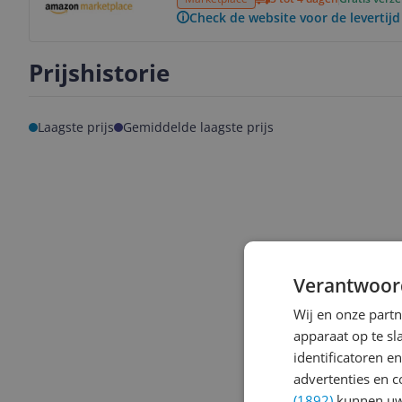
Check de website voor de levertijd
Prijshistorie
Laagste prijs
Gemiddelde laagste prijs
Verantwoor
Wij en onze part
apparaat op te s
identificatoren e
advertenties en c
(1892)
kunnen uw 