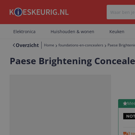
Elektronica
Huishouden & wonen
Keuken
Overzicht
Home
foundations-en-concealers
Paese Brightenin
Paese Brightening Concealer
Bekijk 
Mee
Vorige
Volgende
3 t