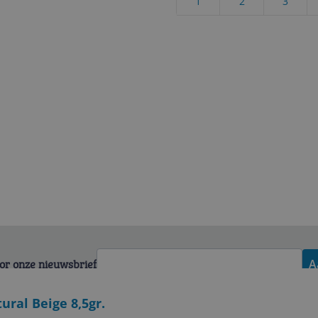
1
2
3
voor onze nieuwsbrief
A
ural Beige 8,5gr.