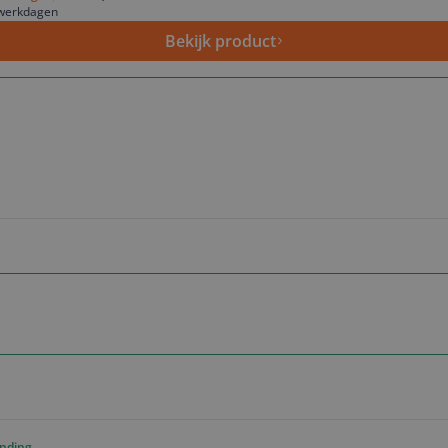
 werkdagen
Bekijk product
ending