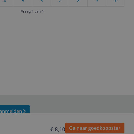
4
5
6
7
8
9
10
Vraag 1 van 4
anmelden
Ga naar goedkoopste
€ 8,10