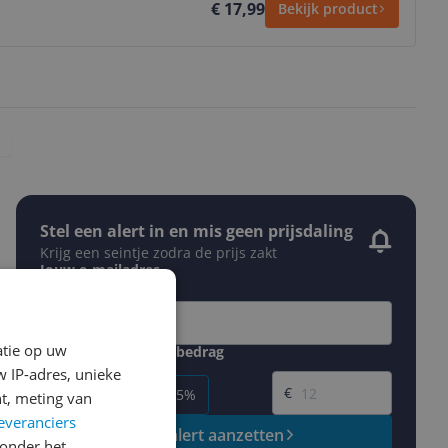
€ 17,99
Bekijk product
Stel een alert in en mis geen prijsdaling
Krijg een seintje zodra de prijs zakt
Jouw e-mailadres
atie op uw
Gewenste daling of bedrag
Gewenste prijs
 IP-adres, unieke
€
-5%
-10%
-15%
t, meting van
everanciers
Prijsalert aanzetten
onder het