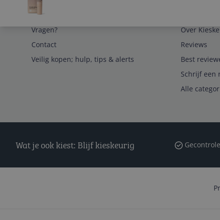
Service
Algemeen
Vragen?
Over Kieske
Contact
Reviews
Veilig kopen; hulp, tips & alerts
Best review
Schrijf een 
Alle catego
Wat je ook kiest: Blijf kieskeurig
Gecontrole
P