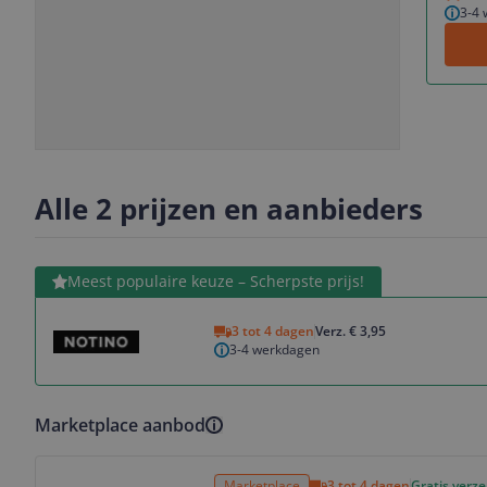
3-4
Slide
Slide
1
2
Alle 2 prijzen en aanbieders
Bekijk product
Meest populaire keuze – Scherpste prijs!
3 tot 4 dagen
Verz. € 3,95
3-4 werkdagen
Marketplace aanbod
Bekijk product
Marketplace
3 tot 4 dagen
Gratis verz