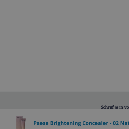
Schrijf je in 
Bekijk product
Paese Brightening Concealer - 02 Nat