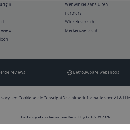
urig.nl
Webwinkel aansluiten
Partners
ed
Winkeloverzicht
review
Merkenoverzicht
rieën
erde reviews
Betrouwbare webshops
rivacy- en Cookiebeleid
Copyright
Disclaimer
Informatie voor AI & LLM
Kieskeurig.nl - onderdeel van Reshift Digital B.V. © 2026