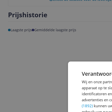
Prijshistorie
Laagste prijs
Gemiddelde laagste prijs
Verantwoor
Wij en onze part
apparaat op te s
identificatoren e
advertenties en c
(1892)
kunnen uw 
gebruik van nauw