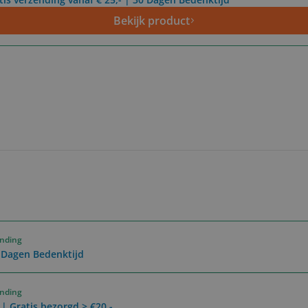
Bekijk product
ending
0 Dagen Bedenktijd
ending
 | Gratis bezorgd > €20,-