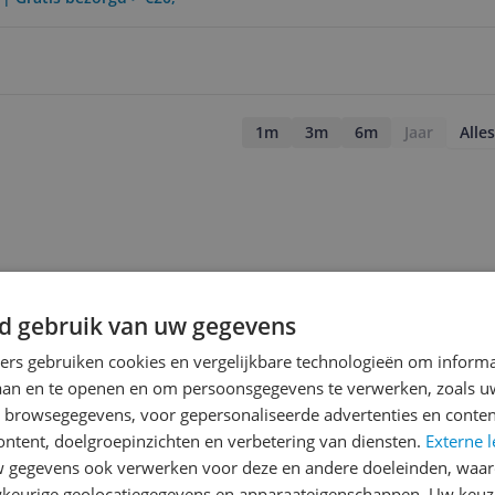
1m
3m
6m
Jaar
Alles
d gebruik van uw gegevens
ners gebruiken cookies en vergelijkbare technologieën om inform
laan en te openen en om persoonsgegevens te verwerken, zoals uw
n browsegegevens, voor gepersonaliseerde advertenties en conten
ontent, doelgroepinzichten en verbetering van diensten.
Externe l
gegevens ook verwerken voor deze en andere doeleinden, waar
keurige geolocatiegegevens en apparaateigenschappen. Uw keuze