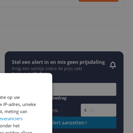
Stel een alert in en mis geen prijsdaling
Krijg een seintje zodra de prijs zakt
Jouw e-mailadres
atie op uw
Gewenste daling of bedrag
Gewenste prijs
 IP-adres, unieke
€
-5%
-10%
-15%
t, meting van
everanciers
Prijsalert aanzetten
onder het
s gelden alleen