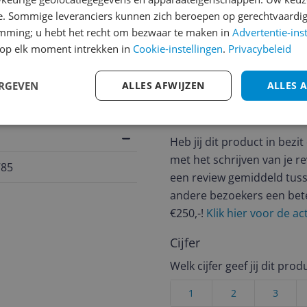
e. Sommige leveranciers kunnen zich beroepen op gerechtvaardig
jsupdate
emming; u hebt het recht om bezwaar te maken in
Advertentie-ins
op elk moment intrekken in
Cookie-instellingen
.
Privacybeleid
ERGEVEN
ALLES AFWIJZEN
ALLES 
Reviews
Er zijn nog geen revie
Heb jij dit product in bezi
met het schrijven van je re
785
een review gemiddeld tuss
andere bezoekers een bet
€250,-!
Klik hier voor de a
Cijfer
Welk cijfer geef jij dit prod
1
2
3