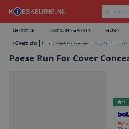
Elektronica
Huishouden & wonen
Keuken
Overzicht
Home
foundations-en-concealers
Paese Run For Co
Paese Run For Cover Conceal
Bekijk 
Mee
Vorige
Volgende
3 t
Gra