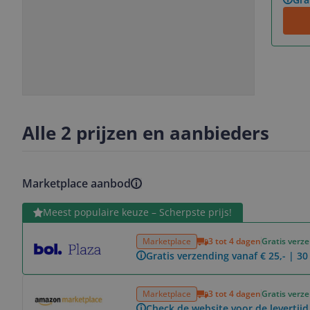
Slide
Slide
1
2
Alle 2 prijzen en aanbieders
Marketplace aanbod
Bekijk product
Meest populaire keuze – Scherpste prijs!
Marketplace
3 tot 4 dagen
Gratis verz
Gratis verzending vanaf € 25,- | 3
Bekijk product
Marketplace
3 tot 4 dagen
Gratis verz
Check de website voor de levertijd