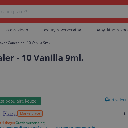
Foto & Video
Beauty & Verzorging
Baby, kind & sp
ver Concealer - 10 Vanilla 9ml.
Er zijn geen categorieën gevonden.
er - 10 Vanilla 9ml.
Er zijn geen producten gevonden.
Er zijn geen artikelen gevonden.
product
Prijsalert
st populaire keuze
€
Marketplace
ot 4 dagen
Gratis verzending
tis verzending vanaf € 25,- | 30 Dagen Bedenktijd