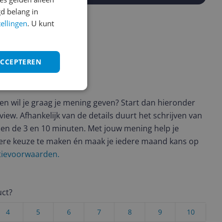
d belang in
tellingen
. U kunt
ACCEPTEREN
ws geschreven
t en wil je graag je mening geven? Start dan hieronder
view. Afhankelijk van de details duurt het schrijven van
en de 3 en 10 minuten. Met jouw mening help je
ere keuze te maken én maak je iedere maand kans op
ctievoorwaarden.
uct?
4
5
6
7
8
9
10