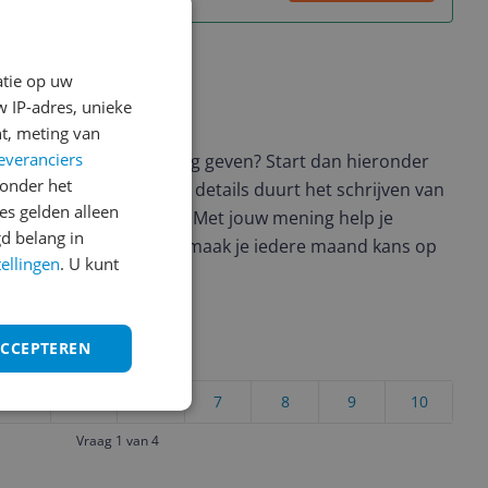
atie op uw
 IP-adres, unieke
ws geschreven
t, meting van
everanciers
t en wil je graag je mening geven? Start dan hieronder
onder het
view. Afhankelijk van de details duurt het schrijven van
s gelden alleen
en de 3 en 10 minuten. Met jouw mening help je
d belang in
ere keuze te maken én maak je iedere maand kans op
tellingen
. U kunt
ctievoorwaarden.
ACCEPTEREN
uct?
4
5
6
7
8
9
10
Vraag 1 van 4