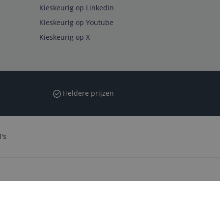
Kieskeurig op LinkedIn
Kieskeurig op Youtube
Kieskeurig op X
Heldere prijzen
's