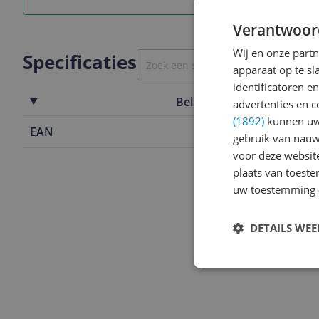
Verantwoor
Wij en onze part
Specificaties
apparaat op te s
identificatoren e
Belangrijkste kenmerken
advertenties en c
(1892)
kunnen uw 
EAN
0649661768
gebruik van nauw
voor deze websit
plaats van toest
uw toestemming 
DETAILS WE