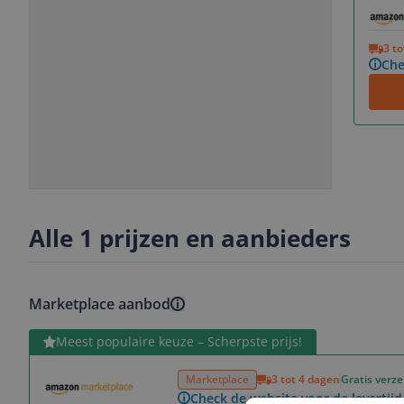
Vorige
Volgende
3 t
Che
Slide
Slide
1
2
Alle 1 prijzen en aanbieders
Marketplace aanbod
Bekijk product
Meest populaire keuze – Scherpste prijs!
Marketplace
3 tot 4 dagen
Gratis verz
Check de website voor de levertijd