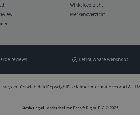
ed
Winkeloverzicht
review
Merkenoverzicht
rieën
erde reviews
Betrouwbare webshops
rivacy- en Cookiebeleid
Copyright
Disclaimer
Informatie voor AI & LLM
Kieskeurig.nl - onderdeel van Reshift Digital B.V. © 2026