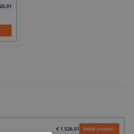
526,01
€ 1.526,01
Bekijk product