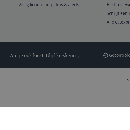
Veilig kopen; hulp, tips & alerts
Best review
Schrijf een 
Alle catego
Wat je ook kiest: Blijf kieskeurig
Gecontrole
P