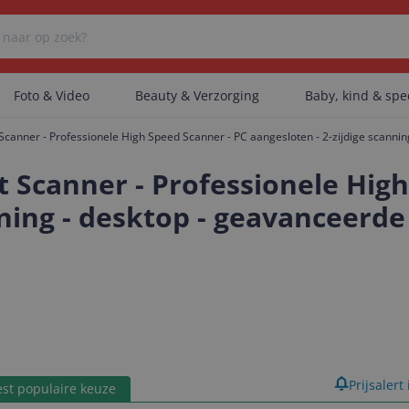
Foto & Video
Beauty & Verzorging
Baby, kind & sp
anner - Professionele High Speed Scanner - PC aangesloten - 2-zijdige scannin
Er zijn geen categorieën gevonden.
Scanner - Professionele High
nning - desktop - geavanceerd
Er zijn geen producten gevonden.
Er zijn geen artikelen gevonden.
product
Prijsalert
st populaire keuze