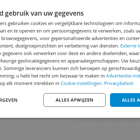
d gebruik van uw gegevens
ners gebruiken cookies en vergelijkbare technologieën om inform
Reviews
laan en te openen en om persoonsgegevens te verwerken, zoals uw
Er zijn nog geen revie
n browsegegevens, voor gepersonaliseerde advertenties en conten
ontent, doelgroepinzichten en verbetering van diensten.
Externe l
Heb jij dit product in bezi
gegevens ook verwerken voor deze en andere doeleinden, waar
met het schrijven van je re
487
keurige geolocatiegegevens en apparaateigenschappen. Uw keuze
een review gemiddeld tuss
e. Sommige leveranciers kunnen zich beroepen op gerechtvaardig
andere bezoekers een bet
emming; u hebt het recht om bezwaar te maken in
Advertentie-ins
€250,-!
Klik hier voor de a
op elk moment intrekken in
Cookie-instellingen
.
Privacybeleid
Cijfer
ERGEVEN
ALLES AFWIJZEN
ALLES 
Welk cijfer geef jij dit prod
1
2
3