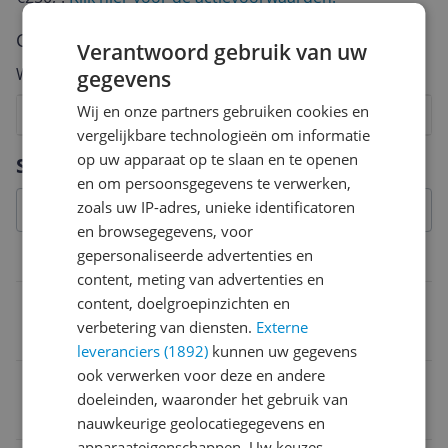
Cijfer
Verantwoord gebruik van uw
Welk cijfer geef jij dit product?
gegevens
Wij en onze partners gebruiken cookies en
1
2
3
4
5
6
7
8
9
10
vergelijkbare technologieën om informatie
Vraag 1 van 4
op uw apparaat op te slaan en te openen
Specificaties
en om persoonsgegevens te verwerken,
zoals uw IP-adres, unieke identificatoren
en browsegegevens, voor
gepersonaliseerde advertenties en
Connectiviteit
content, meting van advertenties en
Scart aansluiting
content, doelgroepinzichten en
verbetering van diensten.
Externe
Nee
leveranciers (1892)
kunnen uw gegevens
ook verwerken voor deze en andere
Aantal Optische ingangen
doeleinden, waaronder het gebruik van
0
nauwkeurige geolocatiegegevens en
apparaateigenschappen. Uw keuzes