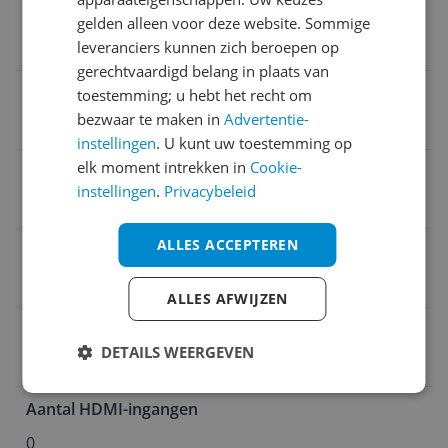
Ethernet verbinding
gelden alleen voor deze website. Sommige
Nee
leveranciers kunnen zich beroepen op
gerechtvaardigd belang in plaats van
Aantal HDMI-uitgangen
toestemming; u hebt het recht om
bezwaar te maken in
Advertentie-
0
instellingen
. U kunt uw toestemming op
elk moment intrekken in
Cookie-
Coaxiale ingangen
instellingen
.
Privacybeleid
0
ALLES ACCEPTEREN
Aantal Optische uitgangen
0
ALLES AFWIJZEN
Type extern geheugenslot
DETAILS WEERGEVEN
Nee
Aantal HDMI-ingangen
0