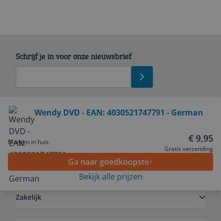
Schrijf je in voor onze nieuwsbrief
Bekijk product
Wendy DVD - EAN: 4030521747791 - German
Service
€ 9,95
Morgen in huis
Gratis verzending
Ga naar goedkoopste
Algemeen
Bekijk alle prijzen
Zakelijk