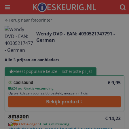
Menu
Waar
Terug naar fotoprinter
Wendy DVD - EAN: 4030521747791 -
German
Alle 3 prijzen en aanbieders
Bekijk product
Meest populaire keuze – Scherpste prijs!
€ 9,95
24 uur
Gratis verzending
Op werkdagen voor 22:00 besteld, morgen in huis
Bekijk product
Bekijk product
€ 14,23
3 tot 4 dagen
Gratis verzending