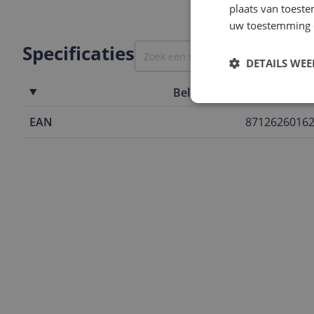
plaats van toest
uw toestemming 
Specificaties
DETAILS WE
Belangrijkste kenmerken
EAN
8712626016