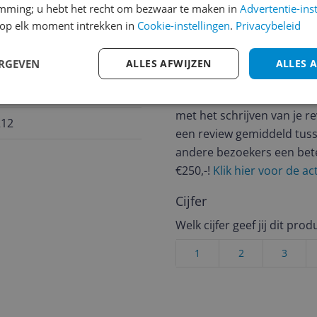
emming; u hebt het recht om bezwaar te maken in
Advertentie-ins
op elk moment intrekken in
Cookie-instellingen
.
Privacybeleid
Reviews
ERGEVEN
ALLES AFWIJZEN
ALLES 
Er zijn nog geen revie
Heb jij dit product in bezi
met het schrijven van je re
212
een review gemiddeld tuss
andere bezoekers een bet
€250,-!
Klik hier voor de a
Cijfer
Welk cijfer geef jij dit prod
1
2
3