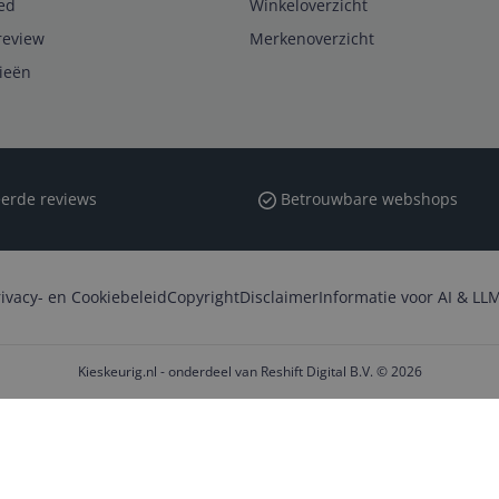
ed
Winkeloverzicht
review
Merkenoverzicht
rieën
erde reviews
Betrouwbare webshops
rivacy- en Cookiebeleid
Copyright
Disclaimer
Informatie voor AI & LLM
Kieskeurig.nl - onderdeel van Reshift Digital B.V. © 2026