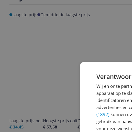
Laagste prijs
Gemiddelde laagste prijs
Verantwoor
Wij en onze part
apparaat op te s
identificatoren e
advertenties en c
(1892)
kunnen uw 
Laagste prijs ooit
Hoogste prijs ooit
Goedkoopste nu
Laatste pri
gebruik van nauw
€ 34,45
€ 57,58
€ 34,45
06-08-2026
voor deze websit