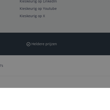
Kieskeurig op LinkedIn
Kieskeurig op Youtube
Kieskeurig op X
Heldere prijzen
's