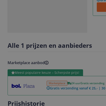
Slide
Slide
1
2
Alle 1 prijzen en aanbieders
Marketplace aanbod
Bekijk product
Meest populaire keuze – Scherpste prijs!
Marketplace
24 uur
Gratis verzending
Gratis verzending vanaf € 25,- | 3
Prijshistorie