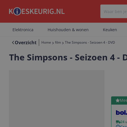
Elektronica
Huishouden & wonen
Keuken
Overzicht
Home
film
The Simpsons - Seizoen 4 - DVD
The Simpsons - Seizoen 4 -
Bekijk 
Mee
Vorige
Volgende
24 
Gra