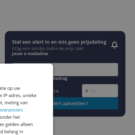
Stel een alert in en mis geen prijsdaling
Krijg een seintje zodra de prijs zakt
Jouw e-mailadres
Gewenste daling of bedrag
Gewenste prijs
atie op uw
€
-5%
-10%
-15%
 IP-adres, unieke
t, meting van
Prijsalert aanzetten
everanciers
onder het
s gelden alleen
d belang in