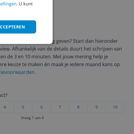
tellingen
. U kunt
ACCEPTEREN
ws geschreven
t en wil je graag je mening geven? Start dan hieronder
view. Afhankelijk van de details duurt het schrijven van
en de 3 en 10 minuten. Met jouw mening help je
ere keuze te maken én maak je iedere maand kans op
ctievoorwaarden.
uct?
4
5
6
7
8
9
10
Vraag 1 van 4