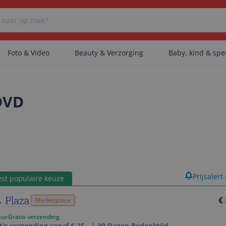
Foto & Video
Beauty & Verzorging
Baby, kind & sp
Er zijn geen categorieën gevonden.
 DVD
Er zijn geen producten gevonden.
Er zijn geen artikelen gevonden.
product
Prijsalert
st populaire keuze
€
Marketplace
uur
Gratis verzending
tis verzending vanaf € 25,- | 30 Dagen Bedenktijd