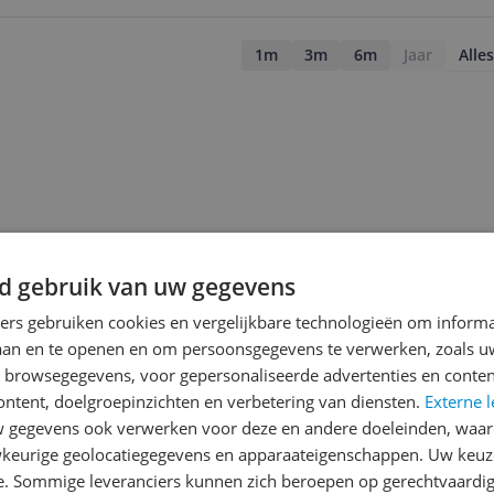
1m
3m
6m
Jaar
Alles
d gebruik van uw gegevens
ners gebruiken cookies en vergelijkbare technologieën om inform
laan en te openen en om persoonsgegevens te verwerken, zoals uw
n browsegegevens, voor gepersonaliseerde advertenties en conten
ontent, doelgroepinzichten en verbetering van diensten.
Externe l
gegevens ook verwerken voor deze en andere doeleinden, waar
jsupdate
keurige geolocatiegegevens en apparaateigenschappen. Uw keuze
e. Sommige leveranciers kunnen zich beroepen op gerechtvaardig