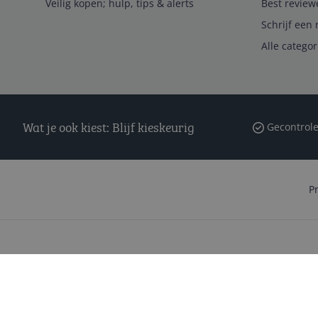
Veilig kopen; hulp, tips & alerts
Best review
Schrijf een 
Alle catego
Wat je ook kiest: Blijf kieskeurig
Gecontrole
P