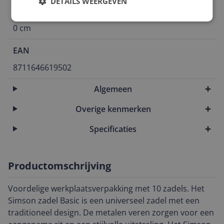
DETAILS WEERGEVEN
Verpakking lengte
0 cm
EAN
8711646619502
Algemeen
Overige kenmerken
Specificaties
Productomschrijving
Voordelige werkplaatsverpakking met 10 zadels. Het
Simson zadel Basic is een universeel zadel met een
traditioneel design. De metalen veren zorgen voor een