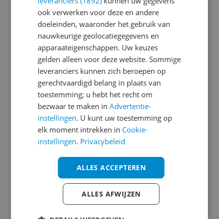
leveranciers (1892)
kunnen uw gegevens
ook verwerken voor deze en andere
590 g
doeleinden, waaronder het gebruik van
nauwkeurige geolocatiegegevens en
Verpakking breedte
apparaateigenschappen. Uw keuzes
0 cm
gelden alleen voor deze website. Sommige
leveranciers kunnen zich beroepen op
Verpakking hoogte
gerechtvaardigd belang in plaats van
0 cm
toestemming; u hebt het recht om
bezwaar te maken in
Advertentie-
Product breedte
instellingen
. U kunt uw toestemming op
elk moment intrekken in
Cookie-
0 cm
instellingen
.
Privacybeleid
Product lengte
ALLES ACCEPTEREN
0 cm
Product hoogte
ALLES AFWIJZEN
0 cm