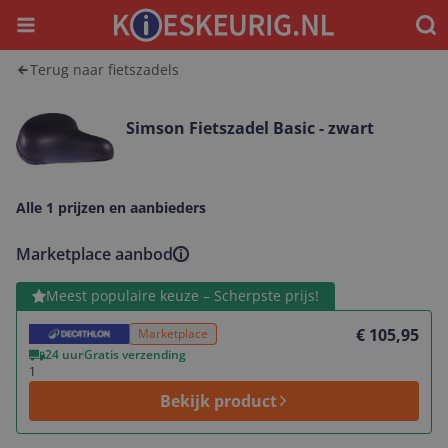
Menu
Waar
Terug naar fietszadels
Simson Fietszadel Basic - zwart
Alle 1 prijzen en aanbieders
Marketplace aanbod
Bekijk product
Meest populaire keuze – Scherpste prijs!
€ 105,95
Marketplace
24 uur
Gratis verzending
1
Bekijk product