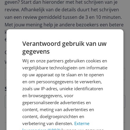
geven? Start dan hieronder met het schrijven van je
review. Afhankelijk van de details duurt het schrijven
van een review gemiddeld tussen de 3 en 10 minuten.
Met jouw mening help je andere bezoekers een betere
keuze te maken én maak je iedere maand kans op
€250,-!
Klik hier voor de actievoorwaarden.
Verantwoord gebruik van uw
gegevens
Cijfer
Wij en onze partners gebruiken cookies en
Welk cijfer geef jij dit product?
vergelijkbare technologieën om informatie
1
2
3
4
5
6
7
8
9
10
op uw apparaat op te slaan en te openen
en om persoonsgegevens te verwerken,
Vraag 1 van 4
Specificaties
zoals uw IP-adres, unieke identificatoren
en browsegegevens, voor
gepersonaliseerde advertenties en
content, meting van advertenties en
content, doelgroepinzichten en
Afmetingen
verbetering van diensten.
Externe
Product gewicht