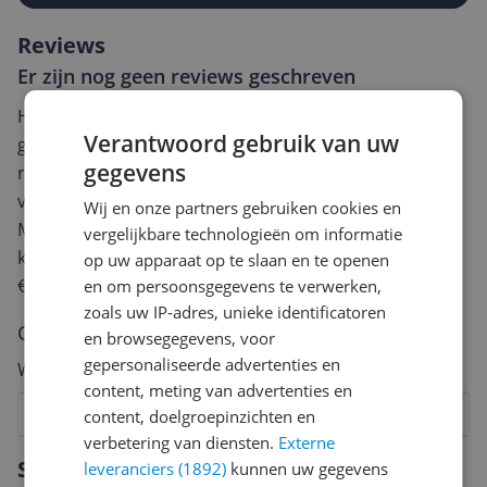
Reviews
Er zijn nog geen reviews geschreven
Heb jij dit product in bezit en wil je graag je mening
Verantwoord gebruik van uw
geven? Start dan hieronder met het schrijven van je
gegevens
review. Afhankelijk van de details duurt het schrijven
van een review gemiddeld tussen de 3 en 10 minuten.
Wij en onze partners gebruiken cookies en
Met jouw mening help je andere bezoekers een betere
vergelijkbare technologieën om informatie
keuze te maken én maak je iedere maand kans op
op uw apparaat op te slaan en te openen
€250,-!
Klik hier voor de actievoorwaarden.
en om persoonsgegevens te verwerken,
zoals uw IP-adres, unieke identificatoren
Cijfer
en browsegegevens, voor
gepersonaliseerde advertenties en
Welk cijfer geef jij dit product?
content, meting van advertenties en
1
2
3
4
5
6
7
8
9
10
content, doelgroepinzichten en
verbetering van diensten.
Externe
Vraag 1 van 4
Specificaties
leveranciers (1892)
kunnen uw gegevens