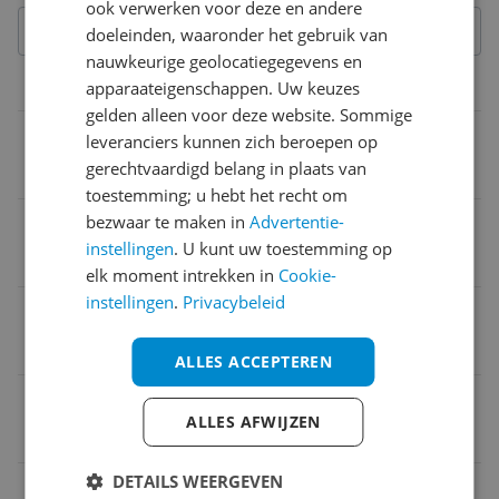
ook verwerken voor deze en andere
doeleinden, waaronder het gebruik van
nauwkeurige geolocatiegegevens en
Afmetingen
apparaateigenschappen. Uw keuzes
gelden alleen voor deze website. Sommige
Verpakking lengte
leveranciers kunnen zich beroepen op
gerechtvaardigd belang in plaats van
29,7 cm
toestemming; u hebt het recht om
bezwaar te maken in
Advertentie-
Verpakkingsgewicht
instellingen
. U kunt uw toestemming op
651 g
elk moment intrekken in
Cookie-
instellingen
.
Privacybeleid
Verpakking hoogte
10 cm
ALLES ACCEPTEREN
Verpakking breedte
ALLES AFWIJZEN
20,9 cm
DETAILS WEERGEVEN
Product breedte