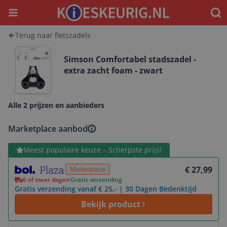
Menu
Waar
Terug naar fietszadels
Simson Comfortabel stadszadel -
extra zacht foam - zwart
Alle 2 prijzen en aanbieders
Marketplace aanbod
Bekijk product
Meest populaire keuze – Scherpste prijs!
€ 27,99
Marketplace
6 of meer dagen
Gratis verzending
Gratis verzending vanaf € 25,- | 30 Dagen Bedenktijd
Bekijk product
Bekijk product