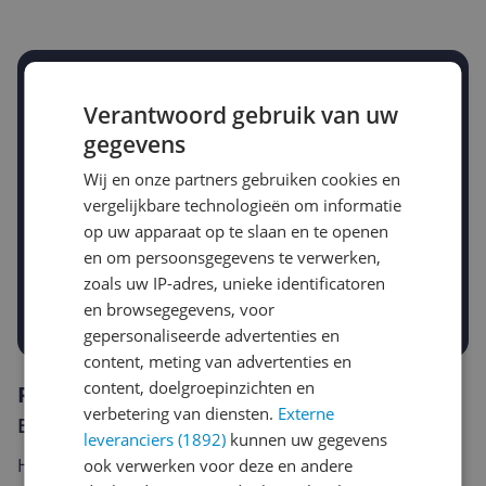
Stel een alert in en mis geen prijsdaling
Verantwoord gebruik van uw
Krijg een seintje zodra de prijs zakt
Jouw e-mailadres
gegevens
Wij en onze partners gebruiken cookies en
vergelijkbare technologieën om informatie
Gewenste daling of bedrag
op uw apparaat op te slaan en te openen
Gewenste prijs
en om persoonsgegevens te verwerken,
€
-5%
-10%
-15%
zoals uw IP-adres, unieke identificatoren
en browsegegevens, voor
Prijsalert aanzetten
gepersonaliseerde advertenties en
content, meting van advertenties en
content, doelgroepinzichten en
Reviews
verbetering van diensten.
Externe
Er zijn nog geen reviews geschreven
leveranciers (1892)
kunnen uw gegevens
Heb jij dit product in bezit en wil je graag je mening
ook verwerken voor deze en andere