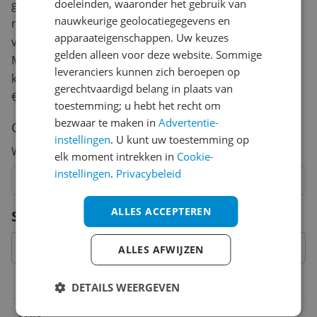
doeleinden, waaronder het gebruik van
geven? Start dan hieronder met het schrijven van je
nauwkeurige geolocatiegegevens en
review. Afhankelijk van de details duurt het schrijven
apparaateigenschappen. Uw keuzes
van een review gemiddeld tussen de 3 en 10 minuten.
gelden alleen voor deze website. Sommige
Met jouw mening help je andere bezoekers een betere
leveranciers kunnen zich beroepen op
keuze te maken én maak je iedere maand kans op
gerechtvaardigd belang in plaats van
€250,-!
Klik hier voor de actievoorwaarden.
toestemming; u hebt het recht om
bezwaar te maken in
Advertentie-
Cijfer
instellingen
. U kunt uw toestemming op
Welk cijfer geef jij dit product?
elk moment intrekken in
Cookie-
instellingen
.
Privacybeleid
1
2
3
4
5
6
7
8
9
10
Vraag 1 van 4
ALLES ACCEPTEREN
Specificaties
ALLES AFWIJZEN
Belangrijkste kenmerken
DETAILS WEERGEVEN
EAN