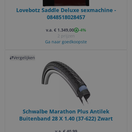
Lovebotz Saddle Deluxe sexmachine -
0848518028457
-4%
v.a. € 1.349,00
2 prijzen
Ga naar goedkoopste
Bekijk product
Vergelijken
Schwalbe Marathon Plus Antilek
Buitenband 28 X 1.40 (37-622) Zwart
v.a. € 40,99