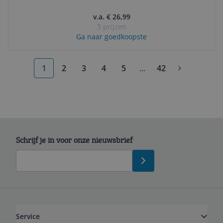
v.a. € 26,99
3 prijzen
Ga naar goedkoopste
1
2
3
4
5
...
42
More pages
Schrijf je in voor onze nieuwsbrief
Service