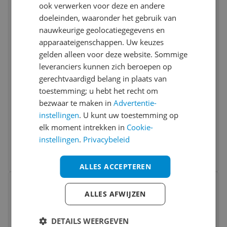
Bekijk product
ook verwerken voor deze en andere
Vergelijken
Laagste prijs ooit
doeleinden, waaronder het gebruik van
nauwkeurige geolocatiegegevens en
apparaateigenschappen. Uw keuzes
gelden alleen voor deze website. Sommige
leveranciers kunnen zich beroepen op
gerechtvaardigd belang in plaats van
toestemming; u hebt het recht om
Selle SMP Tour E-Bike Fietszadel - Zwart -
bezwaar te maken in
Advertentie-
Medium
instellingen
. U kunt uw toestemming op
elk moment intrekken in
Cookie-
-19%
v.a. € 67,99
instellingen
.
Privacybeleid
2 prijzen
Ga naar goedkoopste
ALLES ACCEPTEREN
Bekijk product
Vergelijken
ALLES AFWIJZEN
DETAILS WEERGEVEN