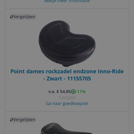
Bekijk meer informatie
Bekijk product
Vergelijken
Point dames rockzadel endzone Inno-Ride
- Zwart - 11155705
-11%
v.a. € 54,85
3 prijzen
Ga naar goedkoopste
Bekijk product
Vergelijken