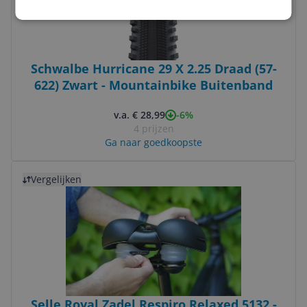
Schwalbe Hurricane 29 X 2.25 Draad (57-
622) Zwart - Mountainbike Buitenband
-6%
v.a. € 28,99
4 prijzen
Ga naar goedkoopste
Bekijk product
Vergelijken
Selle Royal Zadel Respiro Relaxed 5132 -