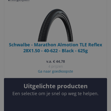
Schwalbe - Marathon Almotion TLE Reflex
28X1.50 - 40-622 - Black - 625g
v.a. € 44,78
4 prijzen
Ga naar goedkoopste
Uitgelichte producten
Een selectie om je snel op weg te helpen.