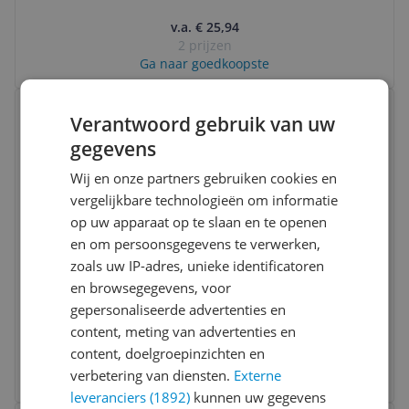
v.a. € 25,94
2 prijzen
Ga naar goedkoopste
Bekijk product
Vergelijken
Verantwoord gebruik van uw
gegevens
Wij en onze partners gebruiken cookies en
vergelijkbare technologieën om informatie
op uw apparaat op te slaan en te openen
en om persoonsgegevens te verwerken,
zoals uw IP-adres, unieke identificatoren
Selle Royal Gipsy Unisex Fietszadel -
en browsegegevens, voor
Zwart
gepersonaliseerde advertenties en
content, meting van advertenties en
v.a. € 39,95
content, doelgroepinzichten en
2 prijzen
verbetering van diensten.
Externe
Ga naar goedkoopste
leveranciers (1892)
kunnen uw gegevens