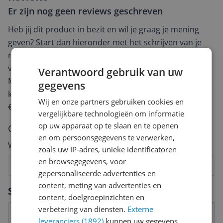
Er zijn nog geen reviews geschreven
Heb jij dit product in bezit en wil je graag je mening
geven? Start dan hieronder met het schrijven van je
review. Afhankelijk van de details duurt het schrijven
van een review gemiddeld tussen de 3 en 10 minuten.
Verantwoord gebruik van uw
Met jouw mening help je andere bezoekers een betere
gegevens
keuze te maken én maak je iedere maand kans op
Wij en onze partners gebruiken cookies en
€250,-!
Klik hier voor de actievoorwaarden.
vergelijkbare technologieën om informatie
op uw apparaat op te slaan en te openen
Cijfer
en om persoonsgegevens te verwerken,
Welk cijfer geef jij dit product?
zoals uw IP-adres, unieke identificatoren
en browsegegevens, voor
1
2
3
4
5
6
7
8
9
10
gepersonaliseerde advertenties en
Vraag 1 van 4
content, meting van advertenties en
Specificaties
content, doelgroepinzichten en
verbetering van diensten.
Externe
leveranciers (1892)
kunnen uw gegevens