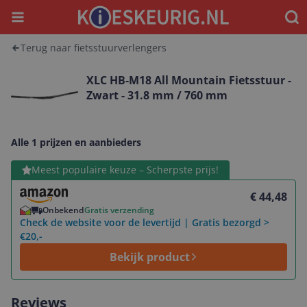
Menu
Waar
Terug naar fietsstuurverlengers
XLC HB-M18 All Mountain Fietsstuur -
Zwart - 31.8 mm / 760 mm
Alle 1 prijzen en aanbieders
Bekijk product
Meest populaire keuze – Scherpste prijs!
€ 44,48
Onbekend
Gratis verzending
Check de website voor de levertijd | Gratis bezorgd >
€20,-
Bekijk product
Reviews