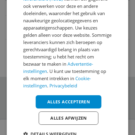
ook verwerken voor deze en andere
Belangrijkste kenmerken
doeleinden, waaronder het gebruik van
nauwkeurige geolocatiegegevens en
EAN
apparaateigenschappen. Uw keuzes
4055149078423
gelden alleen voor deze website. Sommige
leveranciers kunnen zich beroepen op
gerechtvaardigd belang in plaats van
toestemming; u hebt het recht om
bezwaar te maken in
Advertentie-
instellingen
. U kunt uw toestemming op
elk moment intrekken in
Cookie-
instellingen
.
Privacybeleid
Schrijf je in voor onze nieuwsbrief
ALLES ACCEPTEREN
ALLES AFWIJZEN
Bekijk product
XLC HB-M18 All Mountain Fietsstuur - Zwart -
DETAILS WEERGEVEN