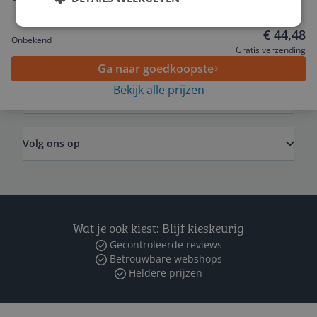
31.8 mm / 760 mm
Service
€ 44,48
Onbekend
Algemeen
Gratis verzending
Ga naar goedkoopste
Bekijk alle prijzen
Zakelijk
Volg ons op
Wat je ook kiest: Blijf kieskeurig
Gecontroleerde reviews
Betrouwbare webshops
Heldere prijzen