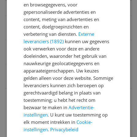
en browsegegevens, voor
Materiaal & afmetingen
gepersonaliseerde advertenties en
content, meting van advertenties en
Product lengte
content, doelgroepinzichten en
6 cm
verbetering van diensten.
Externe
leveranciers (1892)
kunnen uw gegevens
Stuurklemmaat
ook verwerken voor deze en andere
doeleinden, waaronder het gebruik van
3,18 cm
nauwkeurige geolocatiegegevens en
apparaateigenschappen. Uw keuzes
EAN
gelden alleen voor deze website. Sommige
4032191896113
leveranciers kunnen zich beroepen op
gerechtvaardigd belang in plaats van
Model
toestemming; u hebt het recht om
Overige kenmerken
bezwaar te maken in
Advertentie-
instellingen
. U kunt uw toestemming op
Productinformatie
elk moment intrekken in
Cookie-
instellingen
.
Privacybeleid