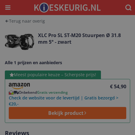
Menu
Waar
Terug naar overig
XLC Pro SL ST-M20 Stuurpen Ø 31.8
mm 5° - zwart
Alle 1 prijzen en aanbieders
Bekijk product
Meest populaire keuze – Scherpste prijs!
€ 54,90
Onbekend
Gratis verzending
Check de website voor de levertijd | Gratis bezorgd >
€20,-
Bekijk product
Reviews