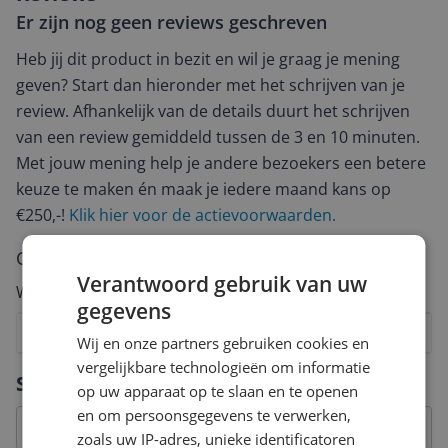
Er zijn nog geen reviews geschreven
Heb jij dit product in bezit en wil je graag je mening
geven? Start dan hieronder met het schrijven van je
review. Afhankelijk van de details duurt het schrijven
van een review gemiddeld tussen de 3 en 10 minuten.
Met jouw mening help je andere bezoekers een betere
keuze te maken én maak je iedere maand kans op
€250,-!
Klik hier voor de actievoorwaarden.
Cijfer
Verantwoord gebruik van uw
Welk cijfer geef jij dit product?
gegevens
1
2
3
4
5
6
7
8
9
10
Wij en onze partners gebruiken cookies en
vergelijkbare technologieën om informatie
Vraag 1 van 4
Specificaties
op uw apparaat op te slaan en te openen
en om persoonsgegevens te verwerken,
zoals uw IP-adres, unieke identificatoren