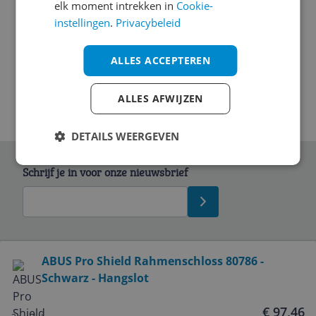
elk moment intrekken in
Cookie-
Algemene kenmerken
instellingen
.
Privacybeleid
Garantie
ALLES ACCEPTEREN
ALLES AFWIJZEN
DETAILS WEERGEVEN
Schrijf je in voor onze nieuwsbrief
Bekijk product
ABUS Pro Shield Rahmenschloss 80786 -
Schwarz - Hangslot
Service
€ 97,46