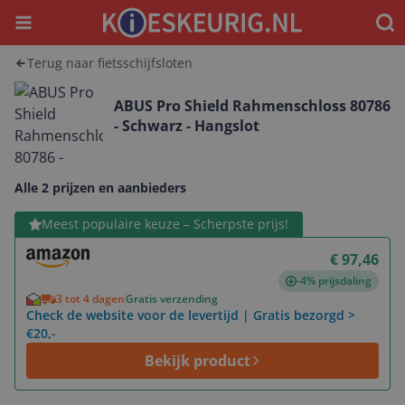
Menu
Waar
Terug naar fietsschijfsloten
ABUS Pro Shield Rahmenschloss 80786
- Schwarz - Hangslot
Alle 2 prijzen en aanbieders
Bekijk product
Meest populaire keuze – Scherpste prijs!
€ 97,46
-4% prijsdaling
3 tot 4 dagen
Gratis verzending
Check de website voor de levertijd | Gratis bezorgd >
€20,-
Bekijk product