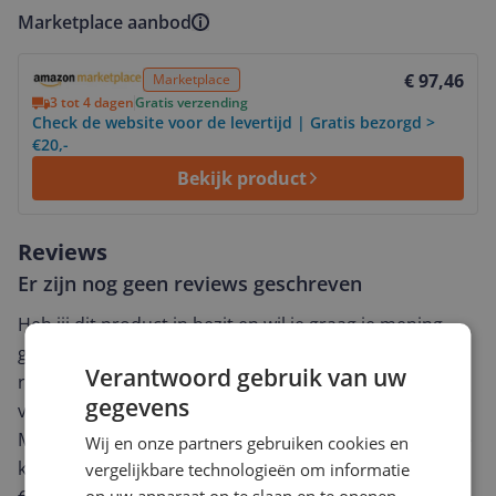
Marketplace aanbod
Bekijk product
€ 97,46
Marketplace
3 tot 4 dagen
Gratis verzending
Check de website voor de levertijd | Gratis bezorgd >
€20,-
Bekijk product
Reviews
Er zijn nog geen reviews geschreven
Heb jij dit product in bezit en wil je graag je mening
geven? Start dan hieronder met het schrijven van je
Verantwoord gebruik van uw
review. Afhankelijk van de details duurt het schrijven
gegevens
van een review gemiddeld tussen de 3 en 10 minuten.
Met jouw mening help je andere bezoekers een betere
Wij en onze partners gebruiken cookies en
keuze te maken én maak je iedere maand kans op
vergelijkbare technologieën om informatie