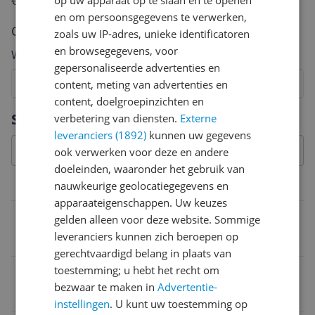
€250,-!
Klik hier voor de actievoorwaarden.
op uw apparaat op te slaan en te openen
en om persoonsgegevens te verwerken,
Cijfer
zoals uw IP-adres, unieke identificatoren
en browsegegevens, voor
Welk cijfer geef jij dit product?
gepersonaliseerde advertenties en
1
2
3
4
5
6
7
8
9
10
content, meting van advertenties en
content, doelgroepinzichten en
Vraag 1 van 4
Specificaties
verbetering van diensten.
Externe
leveranciers (1892)
kunnen uw gegevens
ook verwerken voor deze en andere
doeleinden, waaronder het gebruik van
nauwkeurige geolocatiegegevens en
Fysieke kenmerken
apparaateigenschappen. Uw keuzes
Kleur
gelden alleen voor deze website. Sommige
leveranciers kunnen zich beroepen op
Schwarz
gerechtvaardigd belang in plaats van
toestemming; u hebt het recht om
EAN
bezwaar te maken in
Advertentie-
4003318807862
instellingen
. U kunt uw toestemming op