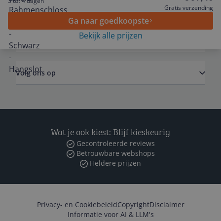
3 tot 4 dagen
Algemeen
Gratis verzending
Ga naar goedkoopste
Bekijk alle prijzen
Zakelijk
Volg ons op
Wat je ook kiest: Blijf kieskeurig
Gecontroleerde reviews
Betrouwbare webshops
Heldere prijzen
Privacy- en Cookiebeleid
Copyright
Disclaimer
Informatie voor AI & LLM's