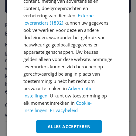
content, meting van advertenties en
Prijsalert aanzetten
content, doelgroepinzichten en
verbetering van diensten.
Externe
leveranciers (1892)
kunnen uw gegevens
Reviews
ook verwerken voor deze en andere
Er zijn nog geen reviews geschreven
doeleinden, waaronder het gebruik van
Heb jij dit product in bezit en wil je graag je mening
nauwkeurige geolocatiegegevens en
apparaateigenschappen. Uw keuzes
geven? Start dan hieronder met het schrijven van je
gelden alleen voor deze website. Sommige
review. Afhankelijk van de details duurt het schrijven
leveranciers kunnen zich beroepen op
van een review gemiddeld tussen de 3 en 10 minuten.
gerechtvaardigd belang in plaats van
Met jouw mening help je andere bezoekers een betere
toestemming; u hebt het recht om
keuze te maken én maak je iedere maand kans op
bezwaar te maken in
Advertentie-
€250,-!
Klik hier voor de actievoorwaarden.
instellingen
. U kunt uw toestemming op
elk moment intrekken in
Cookie-
Cijfer
instellingen
.
Privacybeleid
Welk cijfer geef jij dit product?
ALLES ACCEPTEREN
1
2
3
4
5
6
7
8
9
10