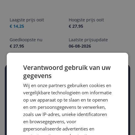
Laagste prijs ooit
Hoogste prijs ooit
€ 14,25
€ 27,95
Goedkoopste nu
Laatste prijsupdate
€ 27,95
06-08-2026
Verantwoord gebruik van uw
Stel een alert in en mis geen prijsdaling
gegevens
Krijg een seintje zodra de prijs zakt
Wij en onze partners gebruiken cookies en
Jouw e-mailadres
vergelijkbare technologieën om informatie
op uw apparaat op te slaan en te openen
en om persoonsgegevens te verwerken,
Gewenste daling of bedrag
zoals uw IP-adres, unieke identificatoren
Gewenste prijs
en browsegegevens, voor
€
-5%
-10%
-15%
gepersonaliseerde advertenties en