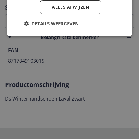
Vraag 1 van 4
Specificaties
ALLES AFWIJZEN
DETAILS WEERGEVEN
Belangrijkste kenmerken
EAN
8717849103015
Productomschrijving
Ds Winterhandschoen Laval Zwart