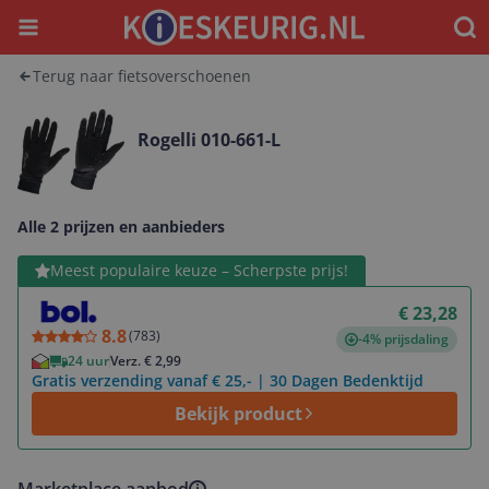
Menu
Waar
Terug naar fietsoverschoenen
Rogelli 010-661-L
Alle 2 prijzen en aanbieders
Bekijk product
Meest populaire keuze – Scherpste prijs!
€ 23,28
8.8
(
783
)
-4% prijsdaling
24 uur
Verz. € 2,99
Gratis verzending vanaf € 25,- | 30 Dagen Bedenktijd
Bekijk product