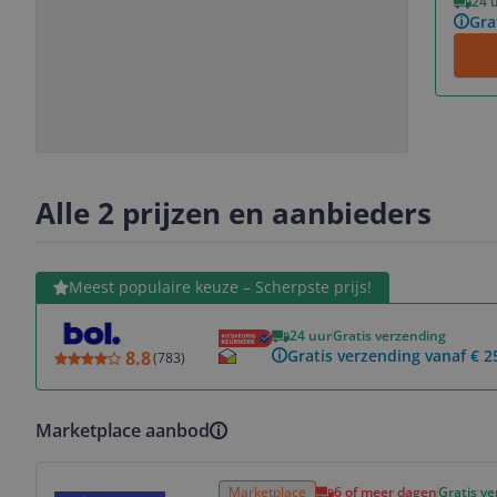
24 
Gra
Slide
Slide
Slide
Slide
1
2
3
4
Alle 2 prijzen en aanbieders
Bekijk product
Meest populaire keuze – Scherpste prijs!
24 uur
Gratis verzending
Gratis verzending vanaf € 2
8.8
(
783
)
Marketplace aanbod
Bekijk product
Marketplace
6 of meer dagen
Gratis v