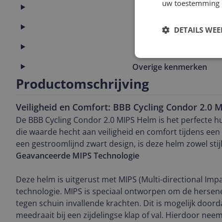
uw toestemming 
Maat
Materiaal
DETAILS WE
Model
Overige kenmerken
Productomschrijving
Veiligheid en Comfort: BBB Cycling Condor 2.0 
De BBB Cycling Condor 2.0 MIPS Helm is het perfecte h
die waarde hecht aan veiligheid en comfort tijdens een f
een gestroomlijnd zwart design, is deze helm zowel stijl
Geavanceerde MIPS Technologie
Deze helm is uitgerust met MIPS (Multi-directional Imp
technologie. MIPS is speciaal ontworpen om de herse
tegen schuin invallende krachten. Dit is mogelijk door
meedraait bij een zijdelingse klap of val. Hierdoor ne