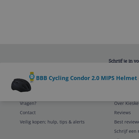
Schrijf je in 
Bekijk product
BBB Cycling Condor 2.0 MIPS Helmet 
Service
Algemeen
Vragen?
Over Kieske
Contact
Reviews
Veilig kopen; hulp, tips & alerts
Best review
Schrijf een 