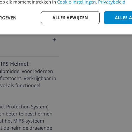
op elk moment intrekken in
Cookie-instellingen
.
Privacybeleid
ERGEVEN
ALLES AFWIJZEN
ALLES 
MIPS Helmet
ulpmiddel voor iedereen
ietstocht. Verkrijgbaar in
vol als functioneel.
act Protection System)
nen beter te beschermen
dat het MIPS-systeem
emt de helm de draaiende