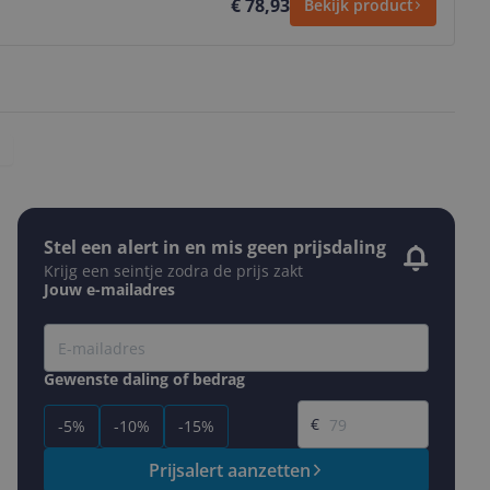
€ 78,93
Bekijk product
Stel een alert in en mis geen prijsdaling
Krijg een seintje zodra de prijs zakt
Jouw e-mailadres
Gewenste daling of bedrag
Gewenste prijs
€
-5%
-10%
-15%
Prijsalert aanzetten