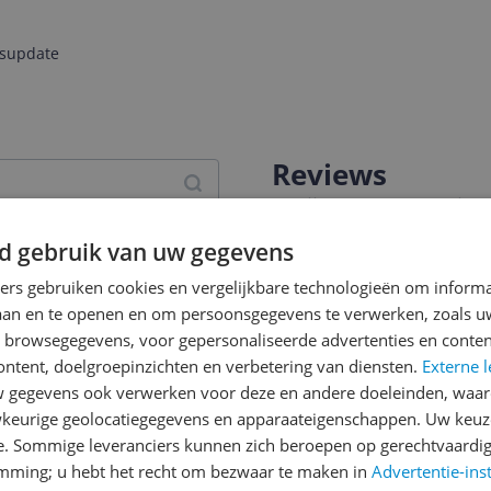
jsupdate
Reviews
Er zijn nog geen revie
Heb jij dit product in bezi
d gebruik van uw gegevens
met het schrijven van je re
ners gebruiken cookies en vergelijkbare technologieën om inform
een review gemiddeld tuss
laan en te openen en om persoonsgegevens te verwerken, zoals uw
andere bezoekers een bet
m Condor 2.0 MIPS - Mat Wi
n browsegegevens, voor gepersonaliseerde advertenties en conten
€250,-!
Klik hier voor de a
ontent, doelgroepinzichten en verbetering van diensten.
Externe l
gegevens ook verwerken voor deze en andere doeleinden, waar
Cijfer
keurige geolocatiegegevens en apparaateigenschappen. Uw keuze
Welk cijfer geef jij dit prod
e. Sommige leveranciers kunnen zich beroepen op gerechtvaardig
373
emming; u hebt het recht om bezwaar te maken in
Advertentie-ins
1
2
3