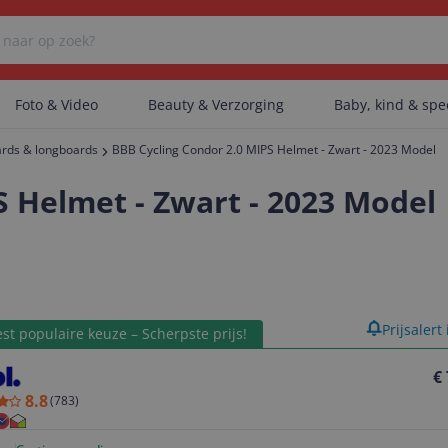
Foto & Video
Beauty & Verzorging
Baby, kind & sp
rds & longboards
BBB Cycling Condor 2.0 MIPS Helmet - Zwart - 2023 Model
Er zijn geen categorieën gevonden.
S Helmet - Zwart - 2023 Model
Er zijn geen producten gevonden.
product
Prijsalert
st populaire keuze – Scherpste prijs!
Er zijn geen artikelen gevonden.
€
8.8
(
783
)