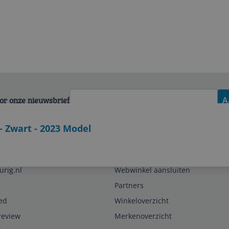
voor onze nieuwsbrief
A
- Zwart - 2023 Model
Zakelijk
urig.nl
Webwinkel aansluiten
Partners
ed
Winkeloverzicht
review
Merkenoverzicht