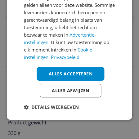
Verpakking lengte
gelden alleen voor deze website. Sommige
34 cm
leveranciers kunnen zich beroepen op
gerechtvaardigd belang in plaats van
Personage
toestemming; u hebt het recht om
Unisex
bezwaar te maken in
Advertentie-
instellingen
. U kunt uw toestemming op
Verpakking hoogte
elk moment intrekken in
Cookie-
instellingen
.
Privacybeleid
18,4 cm
Doelgroep
ALLES ACCEPTEREN
Volwassenen
ALLES AFWIJZEN
Geslacht
DETAILS WEERGEVEN
Unisex
Product gewicht
330 g