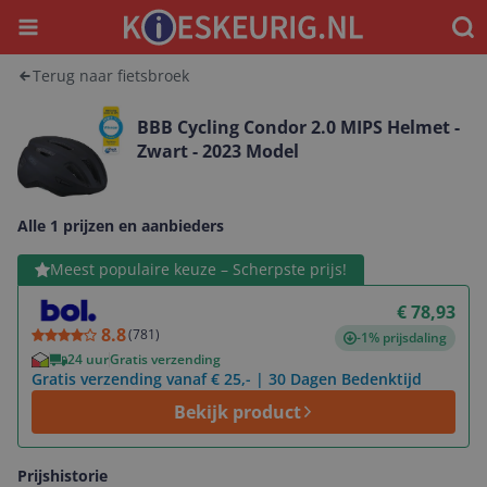
Menu
Waar
Terug naar fietsbroek
BBB Cycling Condor 2.0 MIPS Helmet -
Zwart - 2023 Model
Alle 1 prijzen en aanbieders
Bekijk product
Meest populaire keuze – Scherpste prijs!
€ 78,93
8.8
(
781
)
-1% prijsdaling
24 uur
Gratis verzending
Gratis verzending vanaf € 25,- | 30 Dagen Bedenktijd
Bekijk product
Prijshistorie