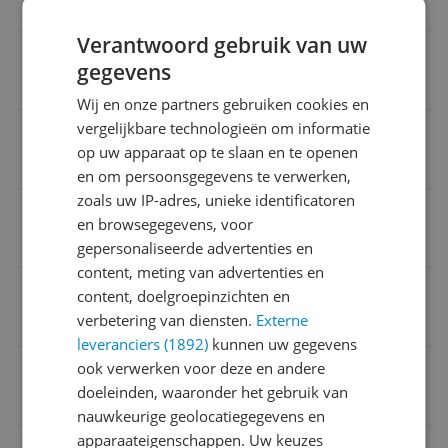
Ja
Verantwoord gebruik van uw
ECE goedkeuring
gegevens
Nee
Wij en onze partners gebruiken cookies en
vergelijkbare technologieën om informatie
Maximale hoofdomtrek in cm
op uw apparaat op te slaan en te openen
58 cm
en om persoonsgegevens te verwerken,
zoals uw IP-adres, unieke identificatoren
Geschikt voor Fietstype
en browsegegevens, voor
Mountainbike
gepersonaliseerde advertenties en
content, meting van advertenties en
Product lengte
content, doelgroepinzichten en
verbetering van diensten.
Externe
34 cm
leveranciers (1892)
kunnen uw gegevens
Naam verantwoordelijke marktdeelnemer in de EU
ook verwerken voor deze en andere
doeleinden, waaronder het gebruik van
BBB Cycling (Augusta Benelux B.V.)
nauwkeurige geolocatiegegevens en
apparaateigenschappen. Uw keuzes