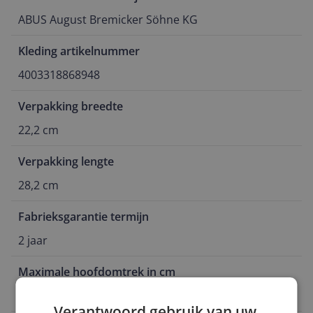
ABUS August Bremicker Söhne KG
Kleding artikelnummer
4003318868948
Verpakking breedte
22,2 cm
Verpakking lengte
28,2 cm
Fabrieksgarantie termijn
2 jaar
Maximale hoofdomtrek in cm
55 cm
Verantwoord gebruik van uw