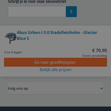
Schrijf je in voor onze nieuwsbrief
Bekijk product
Abus Urban-I 3.0 Stadsfietshelm - Glacier
Blue S
Service
€ 70,95
3 tot 4 dagen
Algemeen
Gratis verzending
Ga naar goedkoopste
Bekijk alle prijzen
Zakelijk
Volg ons op