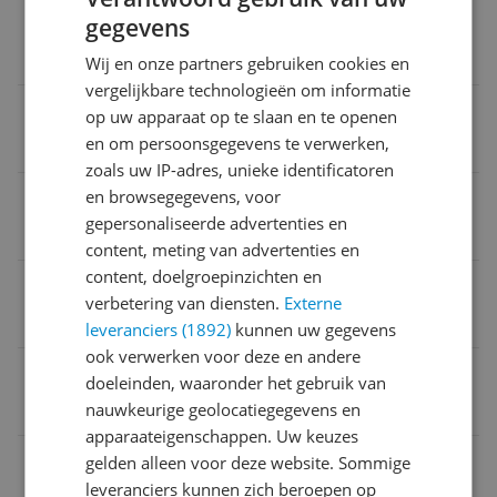
Doelgroep
gegevens
Volwassenen
Wij en onze partners gebruiken cookies en
vergelijkbare technologieën om informatie
CE markering
op uw apparaat op te slaan en te openen
en om persoonsgegevens te verwerken,
Ja
zoals uw IP-adres, unieke identificatoren
en browsegegevens, voor
Product gewicht
gepersonaliseerde advertenties en
250 g
content, meting van advertenties en
content, doelgroepinzichten en
Geslacht
verbetering van diensten.
Externe
Unisex
leveranciers (1892)
kunnen uw gegevens
ook verwerken voor deze en andere
Minimale hoofdomtrek in cm
doeleinden, waaronder het gebruik van
nauwkeurige geolocatiegegevens en
51 cm
apparaateigenschappen. Uw keuzes
Verpakking hoogte
gelden alleen voor deze website. Sommige
leveranciers kunnen zich beroepen op