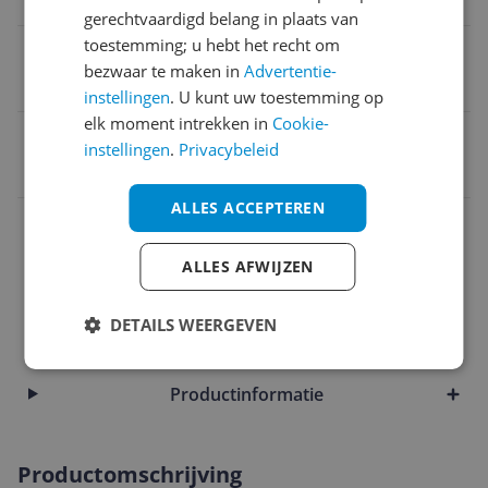
17,5 cm
gerechtvaardigd belang in plaats van
toestemming; u hebt het recht om
ECE goedkeuring
bezwaar te maken in
Advertentie-
Nee
instellingen
. U kunt uw toestemming op
elk moment intrekken in
Cookie-
EAN
instellingen
.
Privacybeleid
4003318868948
ALLES ACCEPTEREN
Maat
Materiaal
ALLES AFWIJZEN
Materiaal & afmetingen
DETAILS WEERGEVEN
Model
Productinformatie
Productomschrijving