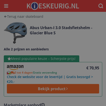
Menu
Waar
Terug naar skateboard
Abus Urban-I 3.0 Stadsfietshelm -
Glacier Blue S
Alle 2 prijzen en aanbieders
Bekijk product
Meest populaire keuze – Scherpste prijs!
€ 70,95
3 tot 4 dagen
Gratis verzending
Check de website voor de levertijd | Gratis bezorgd >
€20,-
Bekijk product
Marketplace aanbod