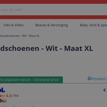
Foto & Video
Beauty & Verzorging
Baby, kind & sp
s handschoenen - Wit - Maat XL
Er zijn geen categorieën gevonden.
ndschoenen - Wit - Maat XL
Er zijn geen producten gevonden.
product
Prijsalert
st populaire keuze – Scherpste prijs!
Er zijn geen artikelen gevonden.
€
8.8
(
794
)