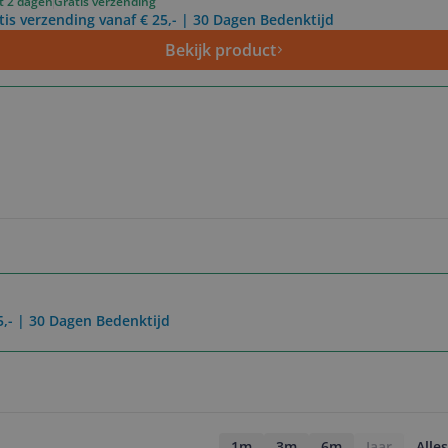
ot 2 dagen
Gratis verzending
tis verzending vanaf € 25,- | 30 Dagen Bedenktijd
Bekijk product
5,- | 30 Dagen Bedenktijd
1m
3m
6m
Jaar
Alles