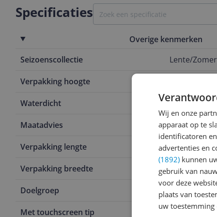
Specificaties
Overige kenmerken
Seizoenscollectie
Lente/Zomer
Verpakking hoogte
4,5 cm
Verantwoor
Waterdicht
Nee
Wij en onze part
Maatadvies
apparaat op te s
Valt normaal
identificatoren e
Verpakking lengte
22,8 cm
advertenties en c
(1892)
kunnen uw 
Verpakking breedte
15,3 cm
gebruik van nauw
voor deze websit
Doelgroep
Volwassene
plaats van toest
uw toestemming 
Met touchscreen tip
Ja