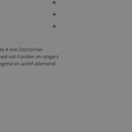
ste 4 mm DoctorGel-
heid van handen en vingers
drogend en actief ademend