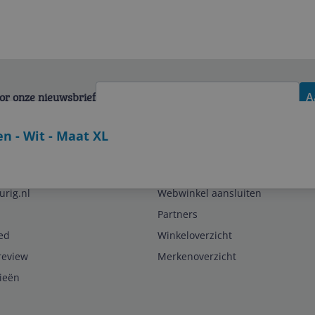
voor onze nieuwsbrief
A
n - Wit - Maat XL
Zakelijk
urig.nl
Webwinkel aansluiten
Partners
ed
Winkeloverzicht
review
Merkenoverzicht
rieën