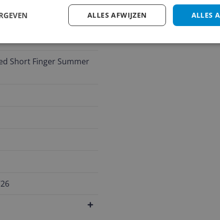
ERGEVEN
ALLES AFWIJZEN
ALLES 
ed Short Finger Summer 
726