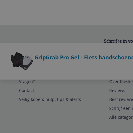
Schrijf je in 
Bekijk product
GripGrab Pro Gel - Fiets handschoene
Service
Algemeen
Vragen?
Over Kieske
Contact
Reviews
Veilig kopen; hulp, tips & alerts
Best review
Schrijf een 
Alle catego