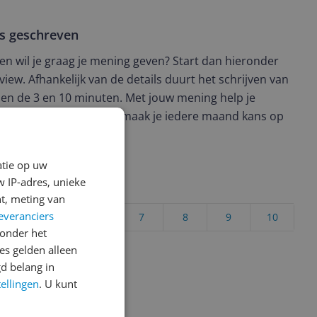
ws geschreven
t en wil je graag je mening geven? Start dan hieronder
view. Afhankelijk van de details duurt het schrijven van
en de 3 en 10 minuten. Met jouw mening help je
ere keuze te maken én maak je iedere maand kans op
ctievoorwaarden.
atie op uw
 IP-adres, unieke
uct?
t, meting van
everanciers
4
5
6
7
8
9
10
onder het
Vraag 1 van 4
s gelden alleen
d belang in
tellingen
. U kunt