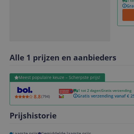
1 t
Gra
Slide
Slide
Slide
Slide
1
2
3
4
Alle 1 prijzen en aanbieders
Bekijk product
Meest populaire keuze – Scherpste prijs!
1 tot 2 dagen
Gratis verzending
Gratis verzending vanaf € 2
8.8
(
794
)
Prijshistorie
Laagste prijs
Gemiddelde laagste prijs