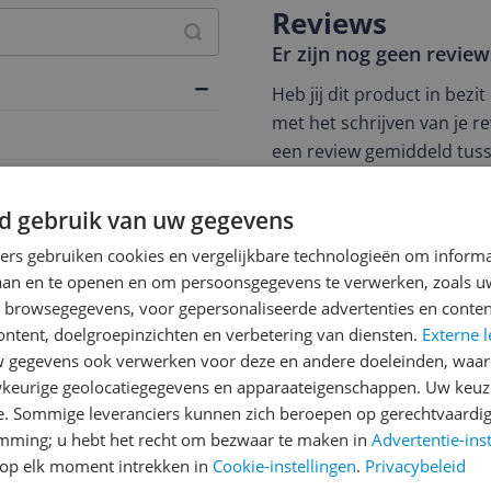
Reviews
Er zijn nog geen revie
Heb jij dit product in bezi
met het schrijven van je re
een review gemiddeld tuss
andere bezoekers een bet
€250,-!
Klik hier voor de a
d gebruik van uw gegevens
Cijfer
ners gebruiken cookies en vergelijkbare technologieën om inform
laan en te openen en om persoonsgegevens te verwerken, zoals uw
Welk cijfer geef jij dit prod
n browsegegevens, voor gepersonaliseerde advertenties en conten
ontent, doelgroepinzichten en verbetering van diensten.
Externe l
1
2
3
gegevens ook verwerken voor deze en andere doeleinden, waar
keurige geolocatiegegevens en apparaateigenschappen. Uw keuze
e. Sommige leveranciers kunnen zich beroepen op gerechtvaardig
n
emming; u hebt het recht om bezwaar te maken in
Advertentie-ins
op elk moment intrekken in
Cookie-instellingen
.
Privacybeleid