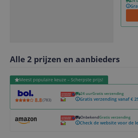
24 
Gra
Slide
Slide
Slide
1
2
3
Alle 2 prijzen en aanbieders
Bekijk product
Meest populaire keuze – Scherpste prijs!
24 uur
Gratis verzending
Gratis verzending vanaf € 2
8.8
(
783
)
Bekijk product
Onbekend
Gratis verzending
Check de website voor de le