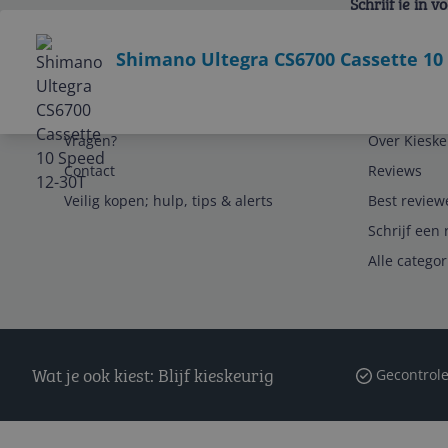
Schrijf je in 
Bekijk product
Shimano Ultegra CS6700 Cassette 10
Service
Algemeen
Vragen?
Over Kieske
Contact
Reviews
Veilig kopen; hulp, tips & alerts
Best review
Schrijf een 
Alle catego
Wat je ook kiest: Blijf kieskeurig
Gecontrole