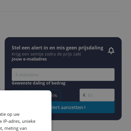
Stel een alert in en mis geen prijsdaling
Krijg een seintje zodra de prijs zakt
Jouw e-mailadres
Gewenste daling of bedrag
Gewenste prijs
€
-5%
-10%
-15%
Prijsalert aanzetten
atie op uw
 IP-adres, unieke
t, meting van