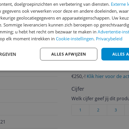
ontent, doelgroepinzichten en verbetering van diensten.
Externe l
gegevens ook verwerken voor deze en andere doeleinden, waar
keurige geolocatiegegevens en apparaateigenschappen. Uw keuze
e. Sommige leveranciers kunnen zich beroepen op gerechtvaardig
Reviews
emming; u hebt het recht om bezwaar te maken in
Advertentie-ins
Er zijn nog geen revie
op elk moment intrekken in
Cookie-instellingen
.
Privacybeleid
Heb jij dit product in bezi
met het schrijven van je re
ERGEVEN
ALLES AFWIJZEN
ALLES 
een review gemiddeld tuss
andere bezoekers een bet
€250,-!
Klik hier voor de a
Cijfer
Welk cijfer geef jij dit prod
1
2
3
721