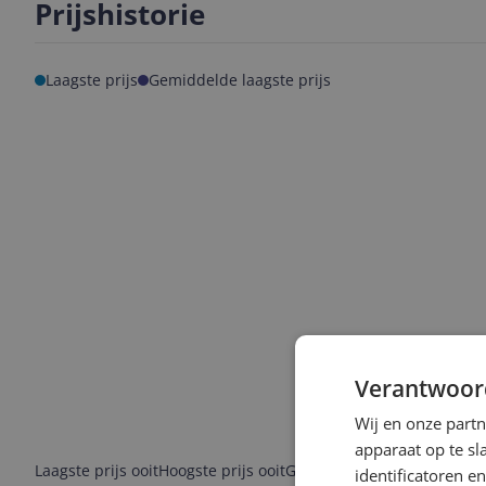
Prijshistorie
Laagste prijs
Gemiddelde laagste prijs
Verantwoor
Wij en onze part
apparaat op te s
Laagste prijs ooit
Hoogste prijs ooit
Goedkoopste nu
Laatste pri
identificatoren e