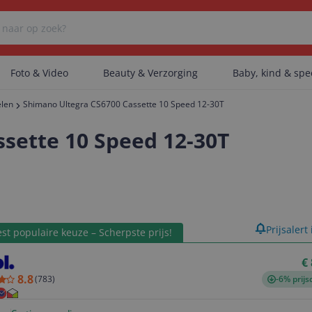
Foto & Video
Beauty & Verzorging
Baby, kind & sp
elen
Shimano Ultegra CS6700 Cassette 10 Speed 12-30T
Er zijn geen categorieën gevonden.
sette 10 Speed 12-30T
Er zijn geen producten gevonden.
product
Prijsalert
st populaire keuze – Scherpste prijs!
Er zijn geen artikelen gevonden.
€
8.8
(
783
)
-6% prijs