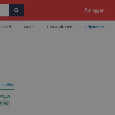
Inloggen
eelgoed
Mode
Tuin & Klussen
Prijsdalers
 instellen
 83,49
daling