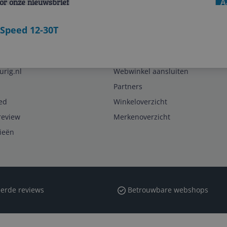
voor onze nieuwsbrief
A
 Speed 12-30T
Zakelijk
urig.nl
Webwinkel aansluiten
Partners
ed
Winkeloverzicht
review
Merkenoverzicht
rieën
erde reviews
Betrouwbare webshops