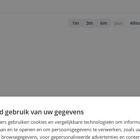
1m
3m
6m
Jaar
Alles
d gebruik van uw gegevens
ners gebruiken cookies en vergelijkbare technologieën om inform
laan en te openen en om persoonsgegevens te verwerken, zoals uw
jsupdate
n browsegegevens, voor gepersonaliseerde advertenties en conten