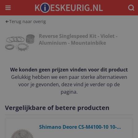
Menu
Waar
Terug naar overig
Reverse Singlespeed Kit - Violet -
Aluminium - Mountainbike
We konden geen prijzen vinden voor dit product
Gelukkig hebben we een paar sterke alternatieven
voor je gevonden, deze vind je verder op de
pagina.
Vergelijkbare of betere producten
Bekijk product
Shimano Deore CS-M4100-10 10-
speed 11-46T Cassette -