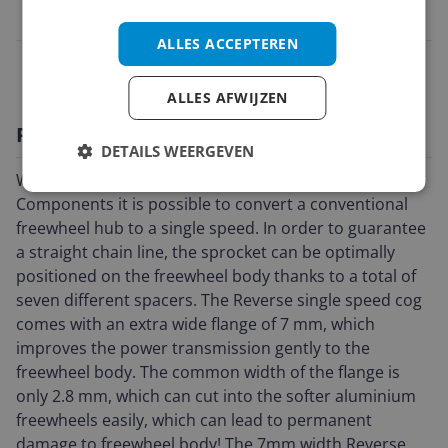
4717480157167
ALLES ACCEPTEREN
Materiaal
ALLES AFWIJZEN
Productomschrijving
DETAILS WEERGEVEN
With the single-speed conversion kit from Reverse
Components it is possible to convert a conventional
freewheel hub to a single speed. In order to guarantee
a straight chain line, the sprocket can be optimally
positioned on the freewheel body thanks to a total of
seven different spacers. The Reverse single speed cog
comes with an extra wide flange of 7 mm, which
improves the power transmission gently to the
freewheel body. The common width of the flange is
only 2.8 mm, which can cut into the softer aluminium
freewheels easily, which can lead to permanent
damage to freewheel body! The 7mm width Reverse