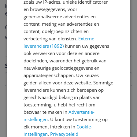
zoals uw IP-adres, unieke identificatoren
keuze te maken én maak je iedere maand kans op
en browsegegevens, voor
€250,-!
Klik hier voor de actievoorwaarden.
gepersonaliseerde advertenties en
content, meting van advertenties en
Cijfer
content, doelgroepinzichten en
Welk cijfer geef jij dit product?
verbetering van diensten.
Externe
leveranciers (1892)
kunnen uw gegevens
1
2
3
4
5
6
7
8
9
10
ook verwerken voor deze en andere
doeleinden, waaronder het gebruik van
Vraag 1 van 4
Specificaties
nauwkeurige geolocatiegegevens en
apparaateigenschappen. Uw keuzes
gelden alleen voor deze website. Sommige
leveranciers kunnen zich beroepen op
Model
gerechtvaardigd belang in plaats van
toestemming; u hebt het recht om
Kleur
bezwaar te maken in
Advertentie-
Violet
instellingen
. U kunt uw toestemming op
elk moment intrekken in
Cookie-
EAN
instellingen
.
Privacybeleid