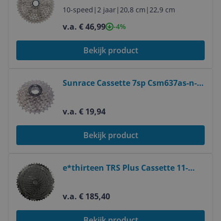
Mountainbike - Aluminium - 669 g
10-speed
|
2 jaar
|
20,8 cm
|
22,9 cm
v.a. € 46,99
-4%
Bekijk product
Bekijk product
Sunrace Cassette 7sp Csm637as-n-
box M63 11-28t
v.a. € 19,94
Bekijk product
Bekijk product
e*thirteen TRS Plus Cassette 11-
speed - 9-46T - Black
v.a. € 185,40
Bekijk product