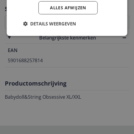
Vraag 1 van 4
Specificaties
ALLES AFWIJZEN
DETAILS WEERGEVEN
Belangrijkste kenmerken
EAN
5901688257814
Productomschrijving
Babydoll&String Obsessive XL/XXL