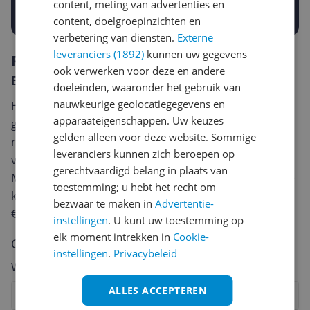
content, meting van advertenties en
Prijsalert aanzetten
content, doelgroepinzichten en
verbetering van diensten.
Externe
leveranciers (1892)
kunnen uw gegevens
Reviews
ook verwerken voor deze en andere
Er zijn nog geen reviews geschreven
doeleinden, waaronder het gebruik van
nauwkeurige geolocatiegegevens en
Heb jij dit product in bezit en wil je graag je mening
apparaateigenschappen. Uw keuzes
geven? Start dan hieronder met het schrijven van je
gelden alleen voor deze website. Sommige
review. Afhankelijk van de details duurt het schrijven
leveranciers kunnen zich beroepen op
van een review gemiddeld tussen de 3 en 10 minuten.
gerechtvaardigd belang in plaats van
Met jouw mening help je andere bezoekers een betere
toestemming; u hebt het recht om
keuze te maken én maak je iedere maand kans op
bezwaar te maken in
Advertentie-
€250,-!
Klik hier voor de actievoorwaarden.
instellingen
. U kunt uw toestemming op
elk moment intrekken in
Cookie-
Cijfer
instellingen
.
Privacybeleid
Welk cijfer geef jij dit product?
ALLES ACCEPTEREN
1
2
3
4
5
6
7
8
9
10