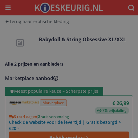
Menu
Waar
Terug naar erotische-kleding
Babydoll & String Obsessive XL/XXL
Alle 2 prijzen en aanbieders
Marketplace aanbod
Bekijk product
Meest populaire keuze – Scherpste prijs!
€ 26,99
Marketplace
-7% prijsdaling
3 tot 4 dagen
Gratis verzending
Check de website voor de levertijd | Gratis bezorgd >
€20,-
Bekijk product