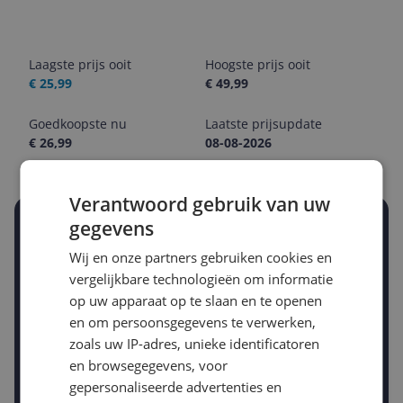
Laagste prijs ooit
Hoogste prijs ooit
€ 25,99
€ 49,99
Goedkoopste nu
Laatste prijsupdate
€ 26,99
08-08-2026
Verantwoord gebruik van uw
gegevens
Stel een alert in en mis geen prijsdaling
Krijg een seintje zodra de prijs zakt
Wij en onze partners gebruiken cookies en
Jouw e-mailadres
vergelijkbare technologieën om informatie
op uw apparaat op te slaan en te openen
en om persoonsgegevens te verwerken,
Gewenste daling of bedrag
zoals uw IP-adres, unieke identificatoren
Gewenste prijs
en browsegegevens, voor
€
-5%
-10%
-15%
gepersonaliseerde advertenties en