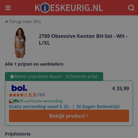
Menu
Waar
Terug naar bhs
2769 Obsessive Kanten BH-Set - Wit -
L/XL
Alle 1 prijzen en aanbieders
Bekijk product
Meest populaire keuze – Scherpste prijs!
€ 33,99
8.8
(
783
)
24 uur
Gratis verzending
Gratis verzending vanaf € 25,- | 30 Dagen Bedenktijd
Bekijk product
Prijshistorie