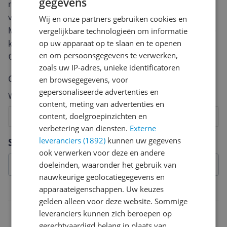
gegevens
review. Afhankelijk van de details duurt het schrijven
van een review gemiddeld tussen de 3 en 10 minuten.
Wij en onze partners gebruiken cookies en
Met jouw mening help je andere bezoekers een betere
vergelijkbare technologieën om informatie
op uw apparaat op te slaan en te openen
keuze te maken én maak je iedere maand kans op
en om persoonsgegevens te verwerken,
€250,-!
Klik hier voor de actievoorwaarden.
zoals uw IP-adres, unieke identificatoren
Cijfer
en browsegegevens, voor
gepersonaliseerde advertenties en
Welk cijfer geef jij dit product?
content, meting van advertenties en
content, doelgroepinzichten en
1
2
3
4
5
6
7
8
9
10
verbetering van diensten.
Externe
Vraag 1 van 4
leveranciers (1892)
kunnen uw gegevens
Specificaties
ook verwerken voor deze en andere
doeleinden, waaronder het gebruik van
nauwkeurige geolocatiegegevens en
apparaateigenschappen. Uw keuzes
Overige kenmerken
gelden alleen voor deze website. Sommige
Verpakkingsgewicht
leveranciers kunnen zich beroepen op
gerechtvaardigd belang in plaats van