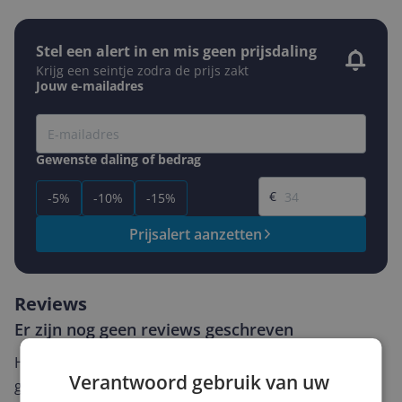
Stel een alert in en mis geen prijsdaling
Krijg een seintje zodra de prijs zakt
Jouw e-mailadres
Gewenste daling of bedrag
Gewenste prijs
€
-5%
-10%
-15%
Prijsalert aanzetten
Reviews
Er zijn nog geen reviews geschreven
Heb jij dit product in bezit en wil je graag je mening
Verantwoord gebruik van uw
geven? Start dan hieronder met het schrijven van je