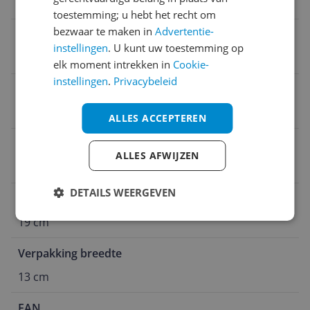
159 g
toestemming; u hebt het recht om
bezwaar te maken in
Advertentie-
Verpakking hoogte
instellingen
. U kunt uw toestemming op
4 cm
elk moment intrekken in
Cookie-
instellingen
.
Privacybeleid
Special look
Kant
ALLES ACCEPTEREN
Plussize
ALLES AFWIJZEN
Nee
DETAILS WEERGEVEN
Verpakking lengte
19 cm
Verpakking breedte
13 cm
EAN