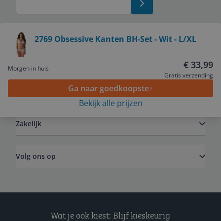
Bekijk product
2769 Obsessive Kanten BH-Set - Wit - L/XL
Service
€ 33,99
Morgen in huis
Gratis verzending
Ga naar goedkoopste
Algemeen
Bekijk alle prijzen
Zakelijk
Volg ons op
Wat je ook kiest: Blijf kieskeurig