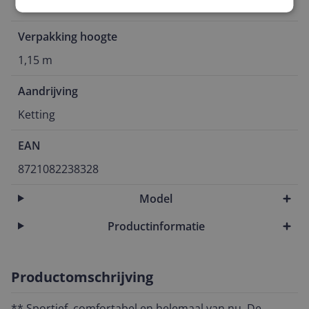
68 cm
Verpakking hoogte
1,15 m
Aandrijving
Ketting
EAN
8721082238328
Model
Productinformatie
Productomschrijving
** Sportief, comfortabel en helemaal van nu. De