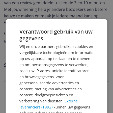
van een review gemiddeld tussen de 3 en 10 minuten.
Met jouw mening help je andere bezoekers een betere
keuze te maken én maak je iedere maand kans op
€250,-!
Klik hier voor de actievoorwaarden.
Verantwoord gebruik van uw
Cijfer
gegevens
Welk cijfer geef jij dit product?
Wij en onze partners gebruiken cookies en
1
2
3
4
5
6
7
8
9
10
vergelijkbare technologieën om informatie
op uw apparaat op te slaan en te openen
Vraag 1 van 4
Specificaties
en om persoonsgegevens te verwerken,
zoals uw IP-adres, unieke identificatoren
en browsegegevens, voor
gepersonaliseerde advertenties en
content, meting van advertenties en
Overige kenmerken
content, doelgroepinzichten en
Model
verbetering van diensten.
Externe
leveranciers (1892)
kunnen uw gegevens
Villette Extreme RM
ook verwerken voor deze en andere