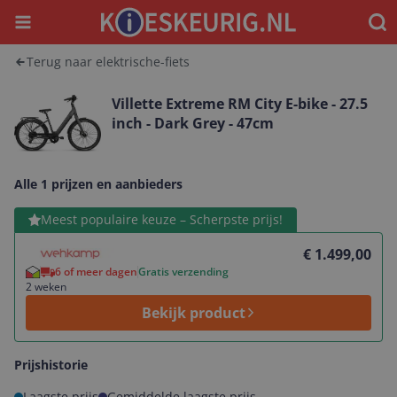
Menu
Waar
Terug naar elektrische-fiets
Villette Extreme RM City E-bike - 27.5
inch - Dark Grey - 47cm
Alle 1 prijzen en aanbieders
Bekijk product
Meest populaire keuze – Scherpste prijs!
€ 1.499,00
6 of meer dagen
Gratis verzending
2 weken
Bekijk product
Prijshistorie
Laagste prijs
Gemiddelde laagste prijs