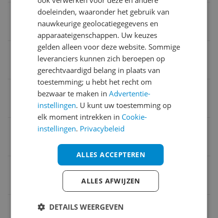
doeleinden, waaronder het gebruik van
Verpakking lengte
nauwkeurige geolocatiegegevens en
1,88 m
apparaateigenschappen. Uw keuzes
gelden alleen voor deze website. Sommige
Gebruiker segment
leveranciers kunnen zich beroepen op
Volwassenen
gerechtvaardigd belang in plaats van
toestemming; u hebt het recht om
Fabrieksgarantie termijn
bezwaar te maken in
Advertentie-
instellingen
. U kunt uw toestemming op
2 jaar
elk moment intrekken in
Cookie-
Taal handleiding
instellingen
.
Privacybeleid
Nederlands
ALLES ACCEPTEREN
Product gewicht
ALLES AFWIJZEN
26 kg
Verpakking breedte
DETAILS WEERGEVEN