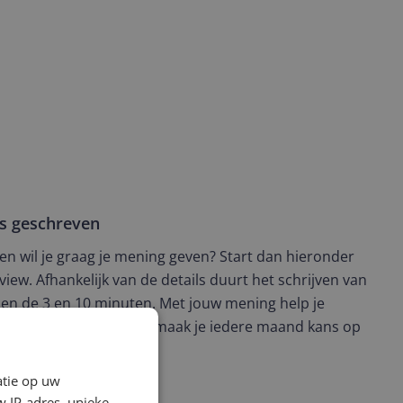
ws geschreven
t en wil je graag je mening geven? Start dan hieronder
view. Afhankelijk van de details duurt het schrijven van
en de 3 en 10 minuten. Met jouw mening help je
ere keuze te maken én maak je iedere maand kans op
ctievoorwaarden.
atie op uw
 IP-adres, unieke