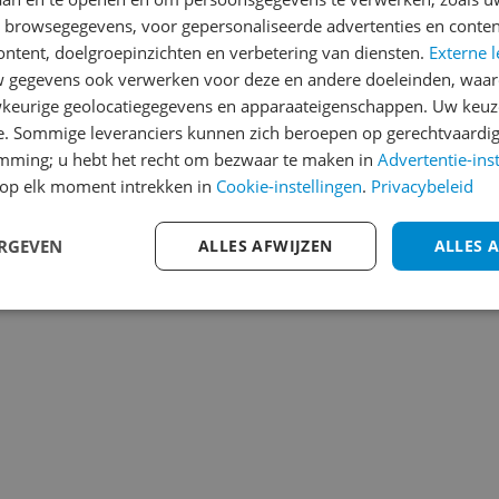
n the slightest details, buy
Welk cijfer geef jij dit prod
n browsegegevens, voor gepersonaliseerde advertenties en conten
ontent, doelgroepinzichten en verbetering van diensten.
Externe l
1
2
3
gegevens ook verwerken voor deze en andere doeleinden, waar
keurige geolocatiegegevens en apparaateigenschappen. Uw keuze
e. Sommige leveranciers kunnen zich beroepen op gerechtvaardig
emming; u hebt het recht om bezwaar te maken in
Advertentie-ins
op elk moment intrekken in
Cookie-instellingen
.
Privacybeleid
ERGEVEN
ALLES AFWIJZEN
ALLES 