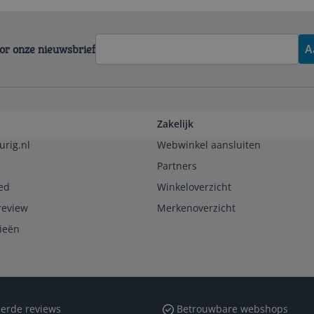
voor onze nieuwsbrief
A
Zakelijk
urig.nl
Webwinkel aansluiten
Partners
ed
Winkeloverzicht
review
Merkenoverzicht
rieën
erde reviews
Betrouwbare webshops