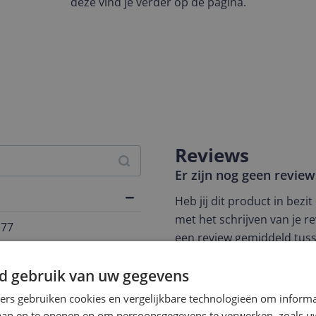
deze vind je verder op de pagina.
Reviews
Er zijn nog geen revie
Heb jij dit product in bezi
met het schrijven van je re
177
een review gemiddeld tuss
andere bezoekers een bet
d gebruik van uw gegevens
€250,-!
Klik hier voor de a
ners gebruiken cookies en vergelijkbare technologieën om inform
Cijfer
laan en te openen en om persoonsgegevens te verwerken, zoals uw