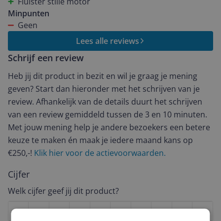
Fluister stille motor
Minpunten
Geen
Lees alle reviews
Schrijf een review
Heb jij dit product in bezit en wil je graag je mening
geven? Start dan hieronder met het schrijven van je
review. Afhankelijk van de details duurt het schrijven
van een review gemiddeld tussen de 3 en 10 minuten.
Met jouw mening help je andere bezoekers een betere
keuze te maken én maak je iedere maand kans op
€250,-!
Klik hier voor de actievoorwaarden.
Cijfer
Welk cijfer geef jij dit product?
1
2
3
4
5
6
7
8
9
10