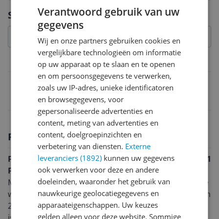
Vraag 1 van 4
Verantwoord gebruik van uw
Specificaties
gegevens
Wij en onze partners gebruiken cookies en
vergelijkbare technologieën om informatie
Belangrijkste kenmerken
op uw apparaat op te slaan en te openen
en om persoonsgegevens te verwerken,
EAN
zoals uw IP-adres, unieke identificatoren
9170027871905
en browsegegevens, voor
gepersonaliseerde advertenties en
content, meting van advertenties en
content, doelgroepinzichten en
Productomschrijving
verbetering van diensten.
Externe
leveranciers (1892)
kunnen uw gegevens
Praktisch en comfortabel rijden op de VYBER Ride E1
ook verwerken voor deze en andere
Pro
doeleinden, waaronder het gebruik van
Met de VYBER Ride E1 Pro elektrische fiets verken je de
nauwkeurige geolocatiegegevens en
wereld op een nieuwe manier. Dit model, gelanceerd in
apparaateigenschappen. Uw keuzes
2023 en verkrijgbaar in een stijlvolle zwarte uitvoering,
gelden alleen voor deze website. Sommige
is specifiek ontworpen voor vrouwen die waarde