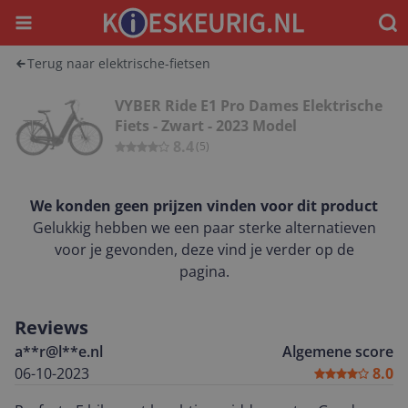
Menu
Waar
Terug naar elektrische-fietsen
VYBER Ride E1 Pro Dames Elektrische
Fiets - Zwart - 2023 Model
8.4
(
5
)
We konden geen prijzen vinden voor dit product
Gelukkig hebben we een paar sterke alternatieven
voor je gevonden, deze vind je verder op de
pagina.
Reviews
a**r@l**e.nl
Algemene score
06-10-2023
8.0