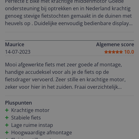
Perfecte E bike met krachtige middenmotor Goede
ondersteuning bij optrekken en in Nederland krachtig
genoeg stevige fietstochten gemaakt in de duinen met
heuvels op . Duidelijke eenvoudig bedienbare display
Comfortabele fiets! Echt een aanrader!
Verbeterpunten accu klep sluiting kan beter en accu
Maurice
Algemene score
aansluitdopje. In de echte bergen op mountainbike
14-07-2023
10.0
routes in (Sauerland )veel schakelen, Daar komt deze
e-bike iets te kort. De handremmen iets aan de kleine
Mooi afgewerkte fiets met zeer goede af montage,
kant tevens zadelpen vering mag iets steviger. Qua
handige accudeksel voor als je de fiets op de
prijs prestatie een topper.
fietsdrager vervoerd. Zeer stille en krachtige motor,
zeker voor hier in het zuiden. Fraai overzichtelijk
kleurendisplay, met gebruiksvriendelijk bediening. De
modellen van VYBER hebben ondanks de accu in de
Pluspunten
voorbuis (intube) toch nog een ruime lage instap.
Krachtige motor
Prettige motor met 5 ondersteuning niveaus en een
Stabiele fiets
automatische, en inderdaad fluisterstil ! Stabiele fiets
Lage ruime instap
met zeer goede rijeigenschappen, een aanrader.
Hoogwaardige afmontage