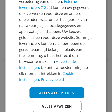
verbetering van diensten.
Externe
Verpakkingsgewicht
leveranciers (1892)
kunnen uw gegevens
ook verwerken voor deze en andere
980 g
doeleinden, waaronder het gebruik van
Led verlichting
nauwkeurige geolocatiegegevens en
apparaateigenschappen. Uw keuzes
Nee
gelden alleen voor deze website. Sommige
leveranciers kunnen zich beroepen op
CE markering
gerechtvaardigd belang in plaats van
Ja
toestemming; u hebt het recht om
bezwaar te maken in
Advertentie-
Koord opslagruimte
instellingen
. U kunt uw toestemming op
Nee
elk moment intrekken in
Cookie-
instellingen
.
Privacybeleid
Geschikt voor diabetici
ALLES ACCEPTEREN
Nee
Voedingstype
ALLES AFWIJZEN