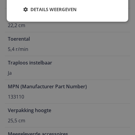
Adapter/ lichtnet
DETAILS WEERGEVEN
Verpakking breedte
22,2 cm
Toerental
5,4 r/min
Traploos instelbaar
Ja
MPN (Manufacturer Part Number)
133110
Verpakking hoogte
25,5 cm
Meegeleverde accessoires