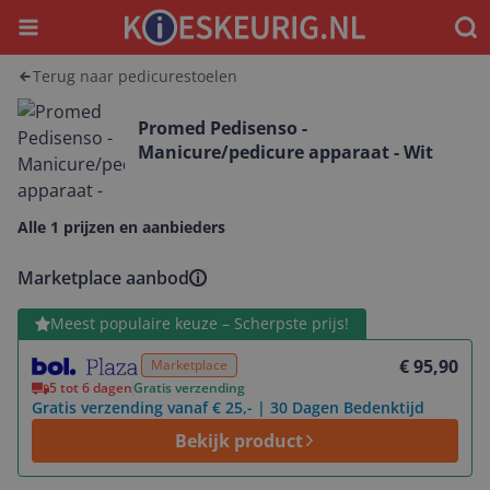
Menu
Waar
Terug naar pedicurestoelen
Promed Pedisenso -
Manicure/pedicure apparaat - Wit
Alle 1 prijzen en aanbieders
Marketplace aanbod
Bekijk product
Meest populaire keuze – Scherpste prijs!
€ 95,90
Marketplace
5 tot 6 dagen
Gratis verzending
Gratis verzending vanaf € 25,- | 30 Dagen Bedenktijd
Bekijk product