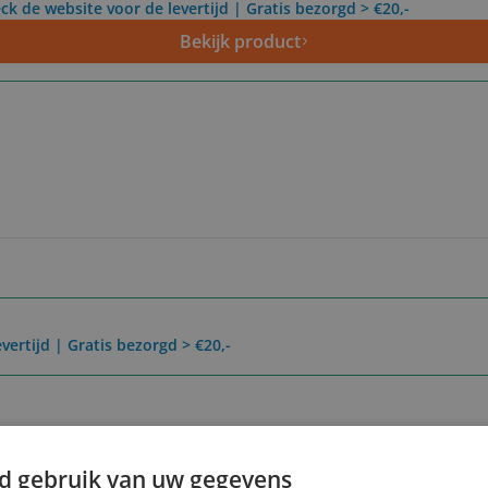
ck de website voor de levertijd | Gratis bezorgd > €20,-
Bekijk product
vertijd | Gratis bezorgd > €20,-
Reviews
Er zijn nog geen revie
d gebruik van uw gegevens