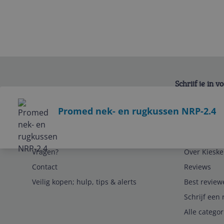
Schrijf je in 
Bekijk product
Promed nek- en rugkussen NRP-2.4
Service
Algemeen
Vragen?
Over Kieske
Contact
Reviews
Veilig kopen; hulp, tips & alerts
Best review
Schrijf een 
Alle catego