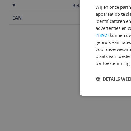
Belangrijkste kenmerken
Wij en onze part
apparaat op te s
EAN
4043641400
identificatoren e
advertenties en c
(1892)
kunnen uw 
gebruik van nauw
voor deze websit
plaats van toest
uw toestemming 
DETAILS WE