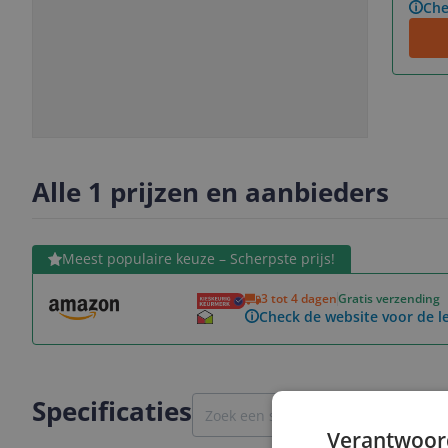
Che
Slide
Slide
1
2
Alle 1 prijzen en aanbieders
Bekijk product
Meest populaire keuze – Scherpste prijs!
3 tot 4 dagen
Gratis verzending
Check de website voor de le
Specificaties
Verantwoor