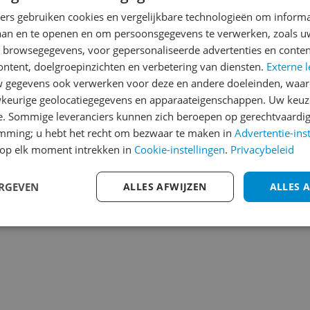
Heb jij dit product in bezi
ners gebruiken cookies en vergelijkbare technologieën om inform
laan en te openen en om persoonsgegevens te verwerken, zoals uw
met het schrijven van je re
286
n browsegegevens, voor gepersonaliseerde advertenties en conten
een review gemiddeld tuss
ontent, doelgroepinzichten en verbetering van diensten.
Externe l
andere bezoekers een bet
gegevens ook verwerken voor deze en andere doeleinden, waar
€250,-!
Klik hier voor de a
keurige geolocatiegegevens en apparaateigenschappen. Uw keuze
e. Sommige leveranciers kunnen zich beroepen op gerechtvaardig
Cijfer
emming; u hebt het recht om bezwaar te maken in
Advertentie-ins
Welk cijfer geef jij dit prod
op elk moment intrekken in
Cookie-instellingen
.
Privacybeleid
1
2
3
ERGEVEN
ALLES AFWIJZEN
ALLES 