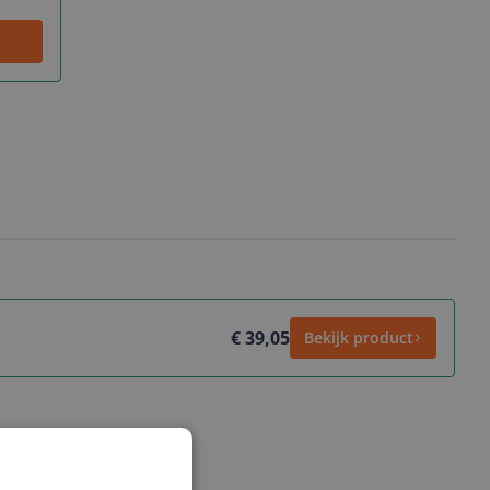
€ 39,05
Bekijk product
ws geschreven