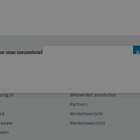
voor onze nieuwsbrief
A
Zakelijk
urig.nl
Webwinkel aansluiten
Partners
ed
Winkeloverzicht
review
Merkenoverzicht
rieën