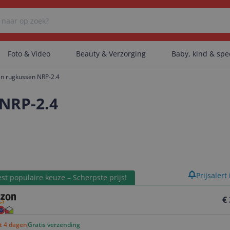
Foto & Video
Beauty & Verzorging
Baby, kind & sp
n rugkussen NRP-2.4
Er zijn geen categorieën gevonden.
NRP-2.4
Er zijn geen producten gevonden.
product
Prijsalert
Er zijn geen artikelen gevonden.
st populaire keuze – Scherpste prijs!
€
ot 4 dagen
Gratis verzending