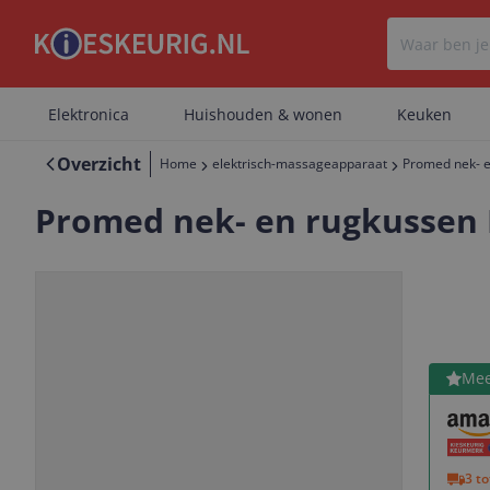
Elektronica
Huishouden & wonen
Keuken
Overzicht
Home
elektrisch-massageapparaat
Promed nek- e
Promed nek- en rugkussen 
Bekijk 
Mee
Vorige
Volgende
3 t