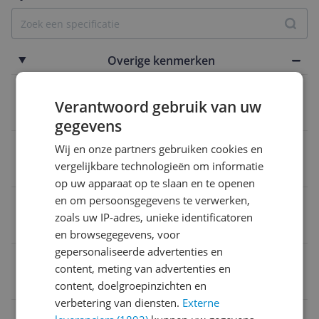
Overige kenmerken
Type elektrisch kussen
Verantwoord gebruik van uw
Nee
gegevens
Verpakking lengte
Wij en onze partners gebruiken cookies en
vergelijkbare technologieën om informatie
35,1 cm
op uw apparaat op te slaan en te openen
en om persoonsgegevens te verwerken,
Materiaal
zoals uw IP-adres, unieke identificatoren
Siliconen
en browsegegevens, voor
gepersonaliseerde advertenties en
Product hoogte
content, meting van advertenties en
7 cm
content, doelgroepinzichten en
verbetering van diensten.
Externe
CE markering