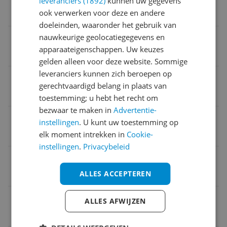
leveranciers (1892)
kunnen uw gegevens
ook verwerken voor deze en andere
Nee
doeleinden, waaronder het gebruik van
Kleur
nauwkeurige geolocatiegegevens en
apparaateigenschappen. Uw keuzes
Wit
gelden alleen voor deze website. Sommige
leveranciers kunnen zich beroepen op
Naam verantwoordelijke marktdeelnemer in de EU
gerechtvaardigd belang in plaats van
AMOK Marketing ApS
toestemming; u hebt het recht om
bezwaar te maken in
Advertentie-
Product lengte
instellingen
. U kunt uw toestemming op
36 cm
elk moment intrekken in
Cookie-
instellingen
.
Privacybeleid
Verpakking hoogte
ALLES ACCEPTEREN
7,1 cm
MPN (Manufacturer Part Number)
ALLES AFWIJZEN
31221460000