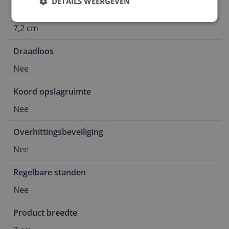
DETAILS WEERGEVEN
Verpakking breedte
7,2 cm
Draadloos
Nee
Koord opslagruimte
Nee
Overhittingsbeveiliging
Nee
Regelbare standen
Nee
Product breedte