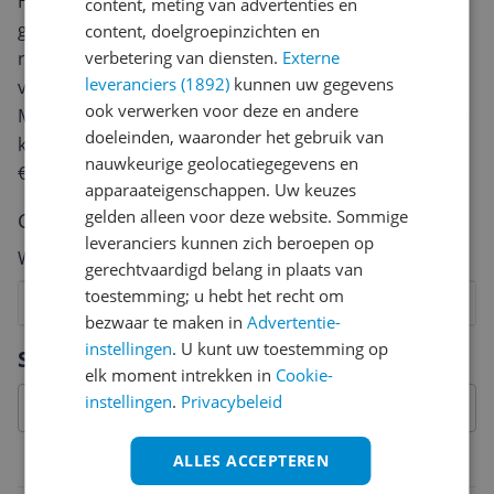
Heb jij dit product in bezit en wil je graag je mening
content, meting van advertenties en
geven? Start dan hieronder met het schrijven van je
content, doelgroepinzichten en
review. Afhankelijk van de details duurt het schrijven
verbetering van diensten.
Externe
leveranciers (1892)
kunnen uw gegevens
van een review gemiddeld tussen de 3 en 10 minuten.
ook verwerken voor deze en andere
Met jouw mening help je andere bezoekers een betere
doeleinden, waaronder het gebruik van
keuze te maken én maak je iedere maand kans op
nauwkeurige geolocatiegegevens en
€250,-!
Klik hier voor de actievoorwaarden.
apparaateigenschappen. Uw keuzes
gelden alleen voor deze website. Sommige
Cijfer
leveranciers kunnen zich beroepen op
Welk cijfer geef jij dit product?
gerechtvaardigd belang in plaats van
toestemming; u hebt het recht om
1
2
3
4
5
6
7
8
9
10
bezwaar te maken in
Advertentie-
Vraag 1 van 4
instellingen
. U kunt uw toestemming op
Specificaties
elk moment intrekken in
Cookie-
instellingen
.
Privacybeleid
ALLES ACCEPTEREN
Belangrijkste kenmerken