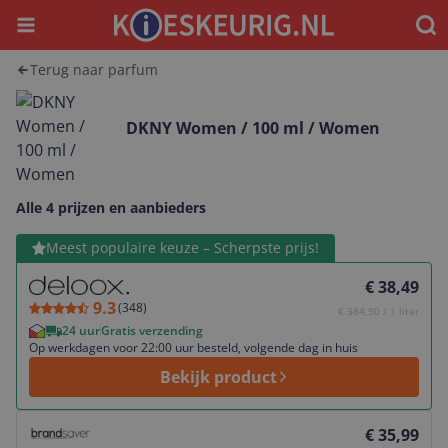
Menu
Waar
Terug naar parfum
DKNY Women / 100 ml / Women
Alle 4 prijzen en aanbieders
Bekijk product
Meest populaire keuze – Scherpste prijs!
€ 38,49
9.3
(
348
)
€ 384,90 / 1 liter
24 uur
Gratis verzending
Op werkdagen voor 22:00 uur besteld, volgende dag in huis
Bekijk product
Bekijk product
€ 35,99