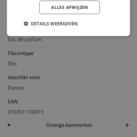
Geurgroep
ALLES AFWIJZEN
Citrus
DETAILS WEERGEVEN
Soort
Eau de parfum
Flacontype
Fles
Geschikt voor
Dames
EAN
0763511100019
Overige kenmerken