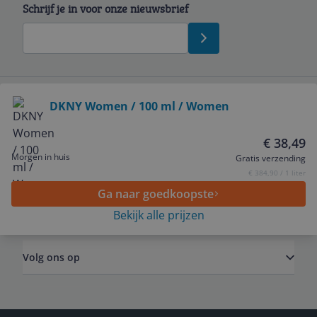
Schrijf je in voor onze nieuwsbrief
Bekijk product
DKNY Women / 100 ml / Women
Service
€ 38,49
Morgen in huis
Gratis verzending
Algemeen
€ 384,90 / 1 liter
Ga naar goedkoopste
Zakelijk
Bekijk alle prijzen
Volg ons op