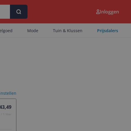
Inloggen
eelgoed
Mode
Tuin & Klussen
Prijsdalers
 instellen
 43,49
/ 1 liter