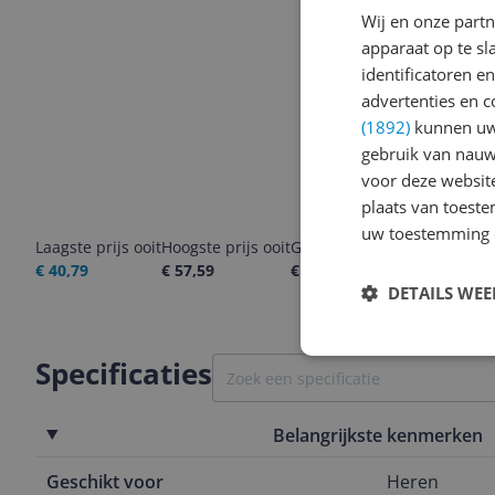
Wij en onze part
apparaat op te s
identificatoren e
advertenties en c
(1892)
kunnen uw 
gebruik van nauw
voor deze websit
plaats van toest
uw toestemming 
Laagste prijs ooit
Hoogste prijs ooit
Goedkoopste nu
Laatste pri
€ 40,79
€ 57,59
€ 43,49
07-08-2026
DETAILS WE
Specificaties
Belangrijkste kenmerken
Geschikt voor
Heren