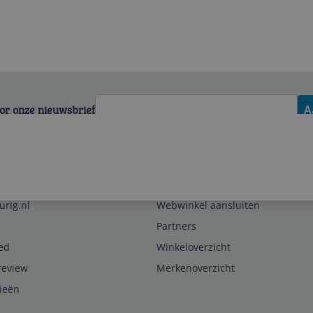
voor onze nieuwsbrief
A
Zakelijk
urig.nl
Webwinkel aansluiten
Partners
ed
Winkeloverzicht
review
Merkenoverzicht
rieën