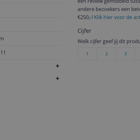
een review gemiddeld tuss
andere bezoekers een bet
€250,-!
Klik hier voor de a
Cijfer
um
Welk cijfer geef jij dit prod
811
1
2
3