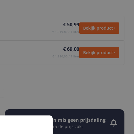
€ 50,99
Bekijk product
€ 1.019,80 / 1 liter
€ 69,00
Bekijk product
€ 1.380,00 / 1 liter
Stel een alert in en mis geen prijsdaling
Krijg een seintje zodra de prijs zakt
Jouw e-mailadres