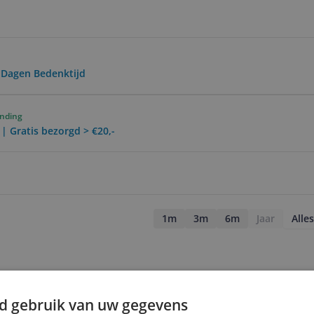
0 Dagen Bedenktijd
ending
 | Gratis bezorgd > €20,-
1m
3m
6m
Jaar
Alles
d gebruik van uw gegevens