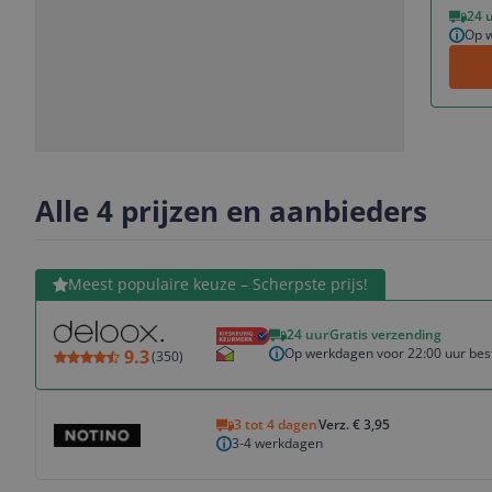
24 
Op w
Slide
Slide
Slide
Slide
1
2
3
4
Alle 4 prijzen en aanbieders
Bekijk product
Meest populaire keuze – Scherpste prijs!
24 uur
Gratis verzending
Op werkdagen voor 22:00 uur best
9.3
(
350
)
Bekijk product
3 tot 4 dagen
Verz. € 3,95
3-4 werkdagen