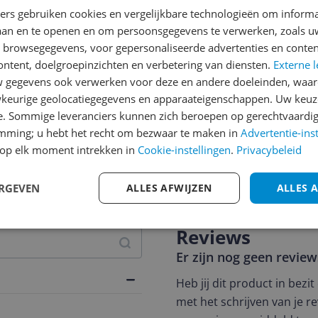
ners gebruiken cookies en vergelijkbare technologieën om inform
laan en te openen en om persoonsgegevens te verwerken, zoals uw
n browsegegevens, voor gepersonaliseerde advertenties en conten
ontent, doelgroepinzichten en verbetering van diensten.
Externe l
gegevens ook verwerken voor deze en andere doeleinden, waar
keurige geolocatiegegevens en apparaateigenschappen. Uw keuze
e. Sommige leveranciers kunnen zich beroepen op gerechtvaardig
emming; u hebt het recht om bezwaar te maken in
Advertentie-ins
op elk moment intrekken in
Cookie-instellingen
.
Privacybeleid
jsupdate
ERGEVEN
ALLES AFWIJZEN
ALLES 
Reviews
Er zijn nog geen revie
Heb jij dit product in bezi
met het schrijven van je re