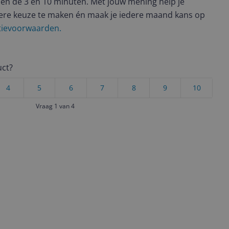
en de 3 en 10 minuten. Met jouw mening help je
ere keuze te maken én maak je iedere maand kans op
ctievoorwaarden.
uct?
4
5
6
7
8
9
10
Vraag 1 van 4