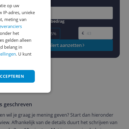
atie op uw
 IP-adres, unieke
t, meting van
Gewenste daling of bedrag
everanciers
Gewenste prijs
onder het
€
-5%
-10%
-15%
s gelden alleen
Prijsalert aanzetten
d belang in
tellingen
. U kunt
ACCEPTEREN
ws geschreven
t en wil je graag je mening geven? Start dan hieronder
view. Afhankelijk van de details duurt het schrijven van