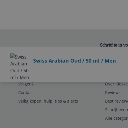
Schrijf je in 
Bekijk product
Swiss Arabian Oud / 50 ml / Men
Service
Algemeen
Vragen?
Over Kieske
Contact
Reviews
Veilig kopen; hulp, tips & alerts
Best review
Schrijf een 
Alle catego