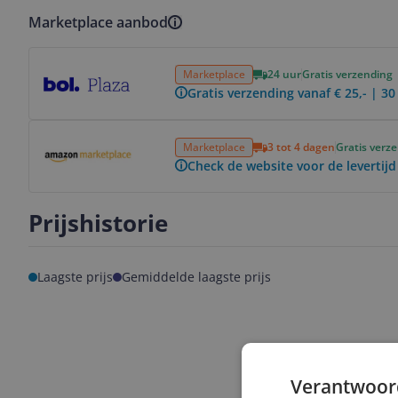
Marketplace aanbod
Bekijk product
Marketplace
24 uur
Gratis verzending
Gratis verzending vanaf € 25,- | 3
Bekijk product
Marketplace
3 tot 4 dagen
Gratis verz
Check de website voor de levertijd
Prijshistorie
Laagste prijs
Gemiddelde laagste prijs
Verantwoor