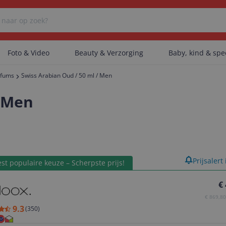
Foto & Video
Beauty & Verzorging
Baby, kind & sp
rfums
Swiss Arabian Oud / 50 ml / Men
Er zijn geen categorieën gevonden.
/ Men
Er zijn geen producten gevonden.
product
Prijsalert
st populaire keuze – Scherpste prijs!
Er zijn geen artikelen gevonden.
€
€ 869,80 
9.3
(
350
)