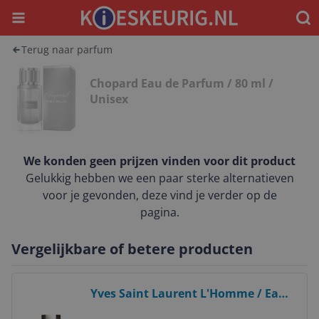
Menu
Waar
Terug naar parfum
Chopard Eau de Parfum / 80 ml /
Unisex
We konden geen prijzen vinden voor dit product
Gelukkig hebben we een paar sterke alternatieven
voor je gevonden, deze vind je verder op de
pagina.
Vergelijkbare of betere producten
Bekijk product
Yves Saint Laurent L'Homme / Eau
de toilette / 60 ml / Heren