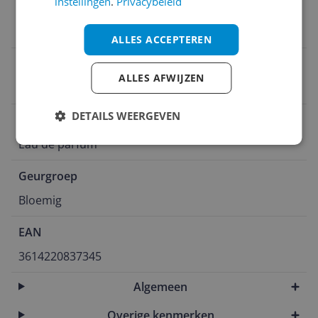
instellingen
.
Privacybeleid
Geschikt voor
Unisex
ALLES ACCEPTEREN
Flacontype
ALLES AFWIJZEN
Spray
DETAILS WEERGEVEN
Soort
Eau de parfum
Geurgroep
Bloemig
EAN
3614220837345
Algemeen
Overige kenmerken