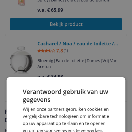
v.a. € 65,99
Bekijk product
Bekijk product
Cacharel / Noa / eau de toilette /
100 ml / dames
7.8
(
1
)
Bloemig
|
Eau de toilette
|
Dames
|
Vrij Van
Aceton
v.a. € 34,98
Verantwoord gebruik van uw
Bekijk product
gegevens
Wij en onze partners gebruiken cookies en
Reviews
vergelijkbare technologieën om informatie
Er zijn nog geen reviews geschreven
op uw apparaat op te slaan en te openen
en om persoonsgegevens te verwerken,
Heb jij dit product in bezit en wil je graag je mening