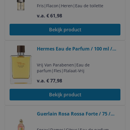
Fris
|
Flacon
|
Heren
|
Eau de toilette
v.a. € 61,98
Bekijk product
Bekijk product
Hermes Eau de Parfum / 100 ml /
Men
Vrij Van Parabenen
|
Eau de
parfum
|
Fles
|
Ftalaat-Vrij
v.a. € 77,98
Bekijk product
Bekijk product
Guerlain Rosa Rossa Forte / 75 /
Women
Spray
|
Dames
|
Citrus
|
Eau de parfum