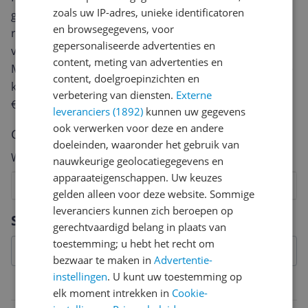
zoals uw IP-adres, unieke identificatoren
geven? Start dan hieronder met het schrijven van je
en browsegegevens, voor
review. Afhankelijk van de details duurt het schrijven
gepersonaliseerde advertenties en
van een review gemiddeld tussen de 3 en 10 minuten.
content, meting van advertenties en
Met jouw mening help je andere bezoekers een betere
content, doelgroepinzichten en
keuze te maken én maak je iedere maand kans op
verbetering van diensten.
Externe
€250,-!
Klik hier voor de actievoorwaarden.
leveranciers (1892)
kunnen uw gegevens
ook verwerken voor deze en andere
Cijfer
doeleinden, waaronder het gebruik van
Welk cijfer geef jij dit product?
nauwkeurige geolocatiegegevens en
apparaateigenschappen. Uw keuzes
1
2
3
4
5
6
7
8
9
10
gelden alleen voor deze website. Sommige
leveranciers kunnen zich beroepen op
Vraag 1 van 4
Specificaties
gerechtvaardigd belang in plaats van
toestemming; u hebt het recht om
bezwaar te maken in
Advertentie-
instellingen
. U kunt uw toestemming op
Belangrijkste kenmerken
elk moment intrekken in
Cookie-