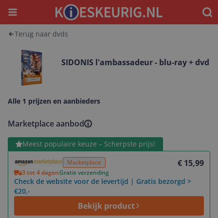
Menu
Waar
Terug naar dvds
SIDONIS l'ambassadeur - blu-ray + dvd
Alle 1 prijzen en aanbieders
Marketplace aanbod
Bekijk product
Meest populaire keuze – Scherpste prijs!
€ 15,99
Marketplace
3 tot 4 dagen
Gratis verzending
Check de website voor de levertijd | Gratis bezorgd >
€20,-
Bekijk product