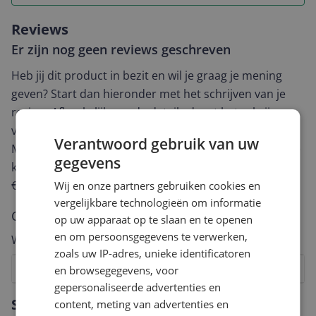
Reviews
Er zijn nog geen reviews geschreven
Heb jij dit product in bezit en wil je graag je mening
geven? Start dan hieronder met het schrijven van je
review. Afhankelijk van de details duurt het schrijven
van een review gemiddeld tussen de 3 en 10 minuten.
Verantwoord gebruik van uw
Met jouw mening help je andere bezoekers een betere
gegevens
keuze te maken én maak je iedere maand kans op
€250,-!
Klik hier voor de actievoorwaarden.
Wij en onze partners gebruiken cookies en
vergelijkbare technologieën om informatie
Cijfer
op uw apparaat op te slaan en te openen
en om persoonsgegevens te verwerken,
Welk cijfer geef jij dit product?
zoals uw IP-adres, unieke identificatoren
1
2
3
4
5
6
7
8
9
10
en browsegegevens, voor
gepersonaliseerde advertenties en
Vraag 1 van 4
Specificaties
content, meting van advertenties en