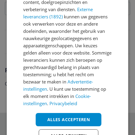
content, doelgroepinzichten en
verbetering van diensten.
Externe
leveranciers (1892)
kunnen uw gegevens
Belangrijkste kenmerken
ook verwerken voor deze en andere
doeleinden, waaronder het gebruik van
EAN
nauwkeurige geolocatiegegevens en
apparaateigenschappen. Uw keuzes
3545020074268
gelden alleen voor deze website. Sommige
leveranciers kunnen zich beroepen op
gerechtvaardigd belang in plaats van
Productomschrijving
toestemming; u hebt het recht om
bezwaar te maken in
Advertentie-
COMBO L AMBASSADEUR
instellingen
. U kunt uw toestemming op
elk moment intrekken in
Cookie-
instellingen
.
Privacybeleid
ALLES ACCEPTEREN
Schrijf je in voor onze nieuwsbrief