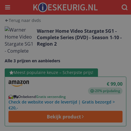
Menu
Waar
Terug naar dvds
Warner Home Video Stargate SG1 -
Complete Series (DVD) - Season 1-10 -
Region 2
Alle 3 prijzen en aanbieders
Bekijk product
Meest populaire keuze – Scherpste prijs!
€ 99,00
-20% prijsdaling
Onbekend
Gratis verzending
Check de website voor de levertijd | Gratis bezorgd >
€20,-
Bekijk product