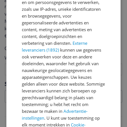
en om persoonsgegevens te verwerken,
review. Afhankelijk van de details duurt het schrijven
zoals uw IP-adres, unieke identificatoren
van een review gemiddeld tussen de 3 en 10 minuten.
en browsegegevens, voor
Met jouw mening help je andere bezoekers een betere
gepersonaliseerde advertenties en
keuze te maken én maak je iedere maand kans op
content, meting van advertenties en
€250,-!
Klik hier voor de actievoorwaarden.
content, doelgroepinzichten en
verbetering van diensten.
Externe
Cijfer
leveranciers (1892)
kunnen uw gegevens
ook verwerken voor deze en andere
Welk cijfer geef jij dit product?
doeleinden, waaronder het gebruik van
1
2
3
4
5
6
7
8
9
10
nauwkeurige geolocatiegegevens en
apparaateigenschappen. Uw keuzes
Vraag 1 van 4
Specificaties
gelden alleen voor deze website. Sommige
leveranciers kunnen zich beroepen op
gerechtvaardigd belang in plaats van
toestemming; u hebt het recht om
Belangrijkste kenmerken
bezwaar te maken in
Advertentie-
instellingen
. U kunt uw toestemming op
EAN
elk moment intrekken in
Cookie-