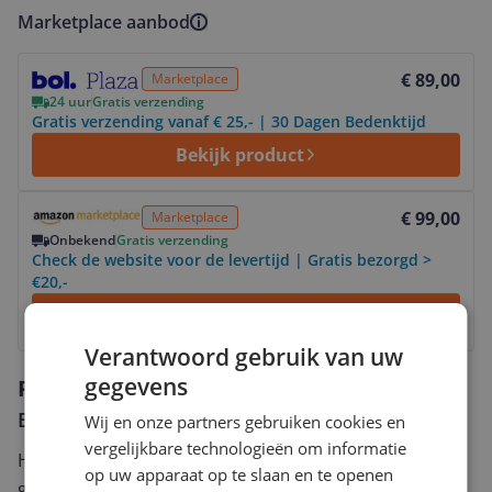
Marketplace aanbod
Bekijk product
€ 89,00
Marketplace
24 uur
Gratis verzending
Gratis verzending vanaf € 25,- | 30 Dagen Bedenktijd
Bekijk product
Bekijk product
€ 99,00
Marketplace
Onbekend
Gratis verzending
Check de website voor de levertijd | Gratis bezorgd >
€20,-
Bekijk
Verantwoord gebruik van uw
gegevens
Reviews
Er zijn nog geen reviews geschreven
Wij en onze partners gebruiken cookies en
vergelijkbare technologieën om informatie
Heb jij dit product in bezit en wil je graag je mening
op uw apparaat op te slaan en te openen
geven? Start dan hieronder met het schrijven van je