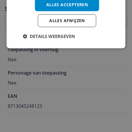
ALLES ACCEPTEREN
Vraag 1 van 4
Specificaties
ALLES AFWIJZEN
DETAILS WEERGEVEN
Overige kenmerken
Toepassing in voertuig
Nee
Personage van toepassing
Nee
EAN
8713045248123