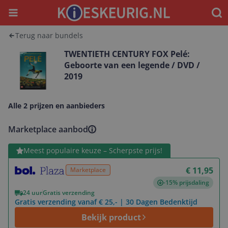
Menu
Waar
Terug naar bundels
TWENTIETH CENTURY FOX Pelé:
Geboorte van een legende / DVD /
2019
Alle 2 prijzen en aanbieders
Marketplace aanbod
Bekijk product
Meest populaire keuze – Scherpste prijs!
€ 11,95
Marketplace
-15% prijsdaling
24 uur
Gratis verzending
Gratis verzending vanaf € 25,- | 30 Dagen Bedenktijd
Bekijk product