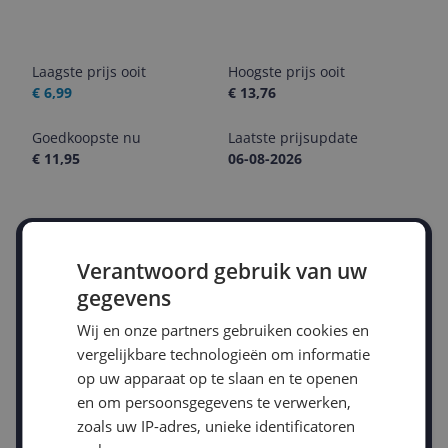
Laagste prijs ooit
Hoogste prijs ooit
€ 6,99
€ 13,76
Goedkoopste nu
Laatste prijsupdate
€ 11,95
06-08-2026
Stel een alert in en mis geen prijsdaling
Verantwoord gebruik van uw
Krijg een seintje zodra de prijs zakt
Jouw e-mailadres
gegevens
Wij en onze partners gebruiken cookies en
vergelijkbare technologieën om informatie
Gewenste daling of bedrag
op uw apparaat op te slaan en te openen
Gewenste prijs
en om persoonsgegevens te verwerken,
€
-5%
-10%
-15%
zoals uw IP-adres, unieke identificatoren