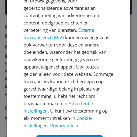
en browsegegevens, voor
Prijsalert aanzetten
gepersonaliseerde advertenties en
content, meting van advertenties en
content, doelgroepinzichten en
Reviews
verbetering van diensten.
Externe
Er zijn nog geen reviews geschreven
leveranciers (1892)
kunnen uw gegevens
ook verwerken voor deze en andere
Heb jij dit product in bezit en wil je graag je mening
doeleinden, waaronder het gebruik van
geven? Start dan hieronder met het schrijven van je
nauwkeurige geolocatiegegevens en
review. Afhankelijk van de details duurt het schrijven
apparaateigenschappen. Uw keuzes
van een review gemiddeld tussen de 3 en 10 minuten.
gelden alleen voor deze website. Sommige
Met jouw mening help je andere bezoekers een betere
leveranciers kunnen zich beroepen op
keuze te maken én maak je iedere maand kans op
gerechtvaardigd belang in plaats van
€250,-!
Klik hier voor de actievoorwaarden.
toestemming; u hebt het recht om
bezwaar te maken in
Advertentie-
Cijfer
instellingen
. U kunt uw toestemming op
Welk cijfer geef jij dit product?
elk moment intrekken in
Cookie-
instellingen
.
Privacybeleid
1
2
3
4
5
6
7
8
9
10