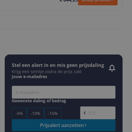
Stel een alert in en mis geen prijsdaling
Krijg een seintje zodra de prijs zakt
Jouw e-mailadres
Gewenste daling of bedrag
Gewenste prijs
€
-5%
-10%
-15%
Prijsalert aanzetten