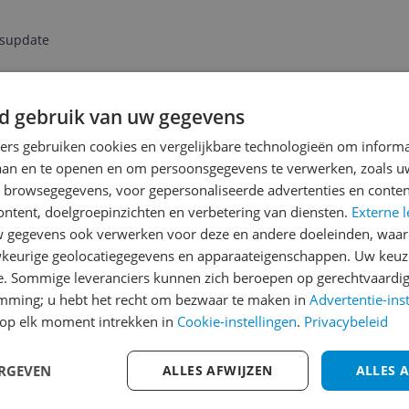
jsupdate
d gebruik van uw gegevens
Reviews
ners gebruiken cookies en vergelijkbare technologieën om inform
Er zijn nog geen revie
laan en te openen en om persoonsgegevens te verwerken, zoals uw
n browsegegevens, voor gepersonaliseerde advertenties en conten
Heb jij dit product in bezi
ontent, doelgroepinzichten en verbetering van diensten.
Externe l
met het schrijven van je re
gegevens ook verwerken voor deze en andere doeleinden, waar
een review gemiddeld tuss
keurige geolocatiegegevens en apparaateigenschappen. Uw keuze
andere bezoekers een bet
e. Sommige leveranciers kunnen zich beroepen op gerechtvaardig
€250,-!
Klik hier voor de a
emming; u hebt het recht om bezwaar te maken in
Advertentie-ins
op elk moment intrekken in
Cookie-instellingen
.
Privacybeleid
Cijfer
Welk cijfer geef jij dit prod
ERGEVEN
ALLES AFWIJZEN
ALLES 
1
2
3