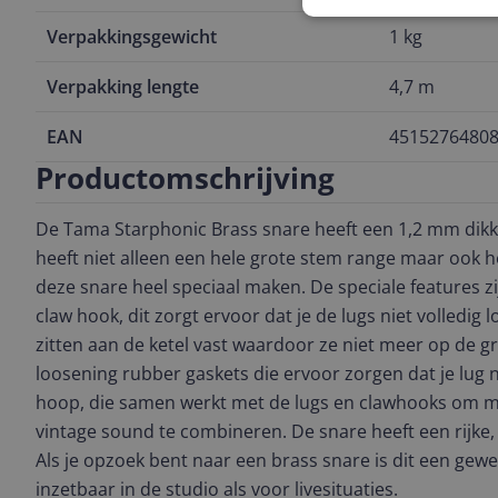
Verpakkingsgewicht
1 kg
Verpakking lengte
4,7 m
EAN
4515276480
Productomschrijving
De Tama Starphonic Brass snare heeft een 1,2 mm dikke
heeft niet alleen een hele grote stem range maar ook he
deze snare heel speciaal maken. De speciale features z
claw hook, dit zorgt ervoor dat je de lugs niet volledig l
zitten aan de ketel vast waardoor ze niet meer op de 
loosening rubber gaskets die ervoor zorgen dat je lug n
hoop, die samen werkt met de lugs en clawhooks om 
vintage sound te combineren. De snare heeft een rijk
Als je opzoek bent naar een brass snare is dit een gewe
inzetbaar in de studio als voor livesituaties.