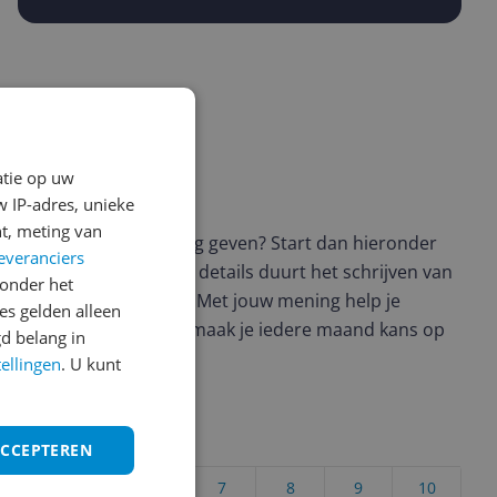
atie op uw
ws geschreven
 IP-adres, unieke
t, meting van
t en wil je graag je mening geven? Start dan hieronder
everanciers
view. Afhankelijk van de details duurt het schrijven van
onder het
en de 3 en 10 minuten. Met jouw mening help je
s gelden alleen
ere keuze te maken én maak je iedere maand kans op
d belang in
ctievoorwaarden.
tellingen
. U kunt
uct?
ACCEPTEREN
4
5
6
7
8
9
10