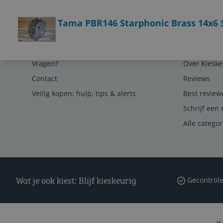
Bekijk product
Tama PBR146 Starphonic Brass 14x6
Service
Algemeen
Vragen?
Over Kieske
Contact
Reviews
Veilig kopen; hulp, tips & alerts
Best review
Schrijf een 
Alle catego
Wat je ook kiest: Blijf kieskeurig
Gecontrole