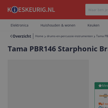
Elektronica
Huishouden & wonen
Keuken
Overzicht
Home
drums-en-percussie-instrumenten
Tama PB
Tama PBR146 Starphonic Br
Bekijk 
Mee
Vorige
Volgende
3 t
3 d