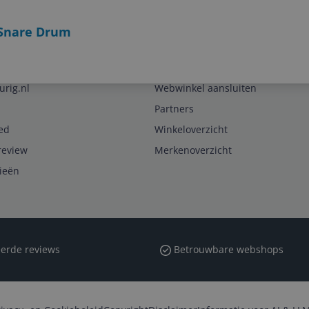
 Snare Drum
Zakelijk
urig.nl
Webwinkel aansluiten
Partners
ed
Winkeloverzicht
review
Merkenoverzicht
rieën
erde reviews
Betrouwbare webshops