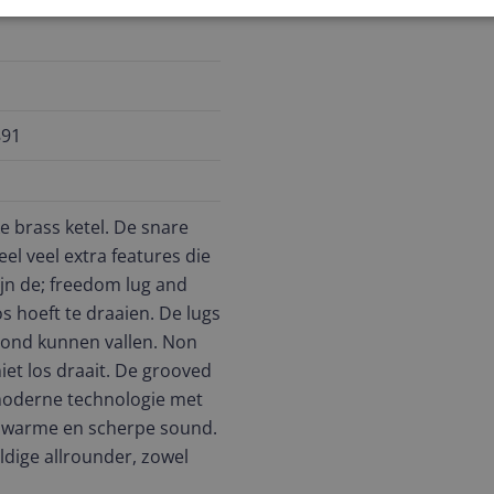
891
 brass ketel. De snare
el veel extra features die
ijn de; freedom lug and
os hoeft te draaien. De lugs
grond kunnen vallen. Non
iet los draait. De grooved
moderne technologie met
e, warme en scherpe sound.
ldige allrounder, zowel