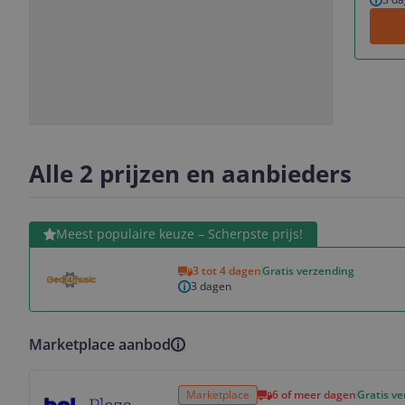
Slide
Slide
Slide
1
2
3
Alle 2 prijzen en aanbieders
Bekijk product
Meest populaire keuze – Scherpste prijs!
3 tot 4 dagen
Gratis verzending
3 dagen
Marketplace aanbod
Bekijk product
Marketplace
6 of meer dagen
Gratis v