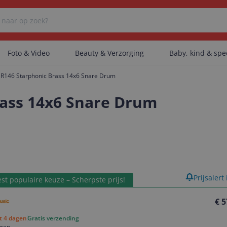
Foto & Video
Beauty & Verzorging
Baby, kind & sp
R146 Starphonic Brass 14x6 Snare Drum
Er zijn geen categorieën gevonden.
ass 14x6 Snare Drum
Er zijn geen producten gevonden.
Er zijn geen artikelen gevonden.
product
Prijsalert
st populaire keuze – Scherpste prijs!
€ 5
ot 4 dagen
Gratis verzending
agen