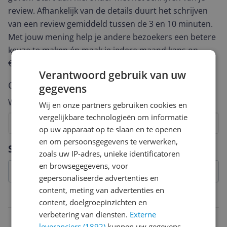
review. Afhankelijk van de details duurt het schrijven
van een review gemiddeld tussen de 3 en 10 minuten.
Met jouw mening help je andere bezoekers een betere
keuze te maken én maak je iedere maand kans op
€250,-!
Klik hier voor de actievoorwaarden.
Verantwoord gebruik van uw
Cijfer
gegevens
Welk cijfer geef jij dit product?
Wij en onze partners gebruiken cookies en
vergelijkbare technologieën om informatie
1
2
3
4
5
6
7
8
9
10
op uw apparaat op te slaan en te openen
en om persoonsgegevens te verwerken,
Vraag 1 van 4
Specificaties
zoals uw IP-adres, unieke identificatoren
en browsegegevens, voor
gepersonaliseerde advertenties en
content, meting van advertenties en
Overige kenmerken
content, doelgroepinzichten en
verbetering van diensten.
Externe
Taal handleiding
leveranciers (1892)
kunnen uw gegevens