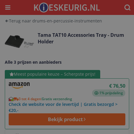
Menu
Waar
Terug naar drums-en-percussie-instrumenten
Tama TAT10 Accessories Tray - Drum
Holder
Alle 3 prijzen en aanbieders
Bekijk product
Meest populaire keuze – Scherpste prijs!
€ 76,50
-1% prijsdaling
3 tot 4 dagen
Gratis verzending
Check de website voor de levertijd | Gratis bezorgd >
€20,-
Bekijk product
Bekijk product