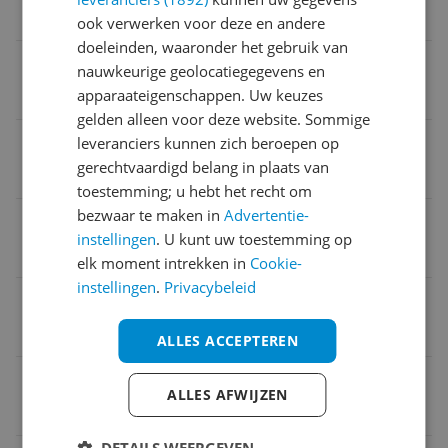
Engels
ook verwerken voor deze en andere
doeleinden, waaronder het gebruik van
Verpakking lengte
nauwkeurige geolocatiegegevens en
apparaateigenschappen. Uw keuzes
3,3 m
gelden alleen voor deze website. Sommige
Verpakking hoogte
leveranciers kunnen zich beroepen op
gerechtvaardigd belang in plaats van
1 m
toestemming; u hebt het recht om
bezwaar te maken in
Advertentie-
Verpakking breedte
instellingen
. U kunt uw toestemming op
3,05 m
elk moment intrekken in
Cookie-
instellingen
.
Privacybeleid
Kleur
zie beelden
ALLES ACCEPTEREN
Verpakkingsgewicht
ALLES AFWIJZEN
1,54 kg